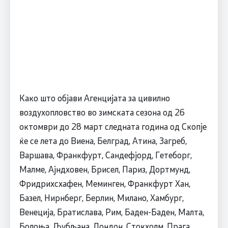
Како што објави Агенцијата за цивилно
воздухопловство во зимската сезона од 26
октомври до 28 март следната година од Скопје
ќе се лета до Виена, Белград, Атина, Загреб,
Варшава, Франкфурт, Сандефјорд, Гетеборг,
Малме, Ајндховен, Брисел, Париз, Дортмунд,
Фридрихсхафен, Меминген, Франкфурт Хан,
Базел, Нирнберг, Берлин, Милано, Хамбург,
Венеција, Братислава, Рим, Баден-Баден, Малта,
Болоња, Љубљана, Лондон, Стокхолм, Прага,