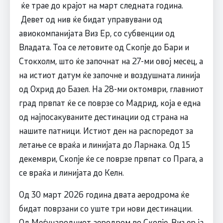
ќе трае до крајот на март следната година.
Девет од нив ќе бидат управувани од
авиокомпанијата Виз Ер, со субвенции од
Владата. Тоа се летовите од Скопје до Бари и
Стокхолм, што ќе започнат на 27-ми овој месец, а
на истиот датум ќе започне и воздушната линија
од Охрид до Базел. На 28-ми октомври, главниот
град првпат ќе се поврзе со Мадрид, која е една
од најпосакуваните дестинации од страна на
нашите патници. Истиот ден на распоредот за
летање се враќа и линијата до Ларнака. Од 15
декември, Скопје ќе се поврзе првпат со Прага, а
се враќа и линијата до Келн.
Од 30 март 2026 година двата аеродрома ќе
бидат поврзани со уште три нови дестинации.
Од Меѓународниот аеродром во Скопје, Виз ер ја