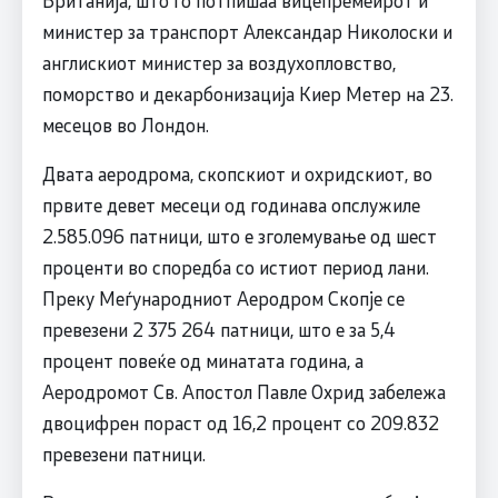
министер за транспорт Александар Николоски и
англискиот министер за воздухопловство,
поморство и декарбонизација Киер Метер на 23.
месецов во Лондон.
Двата аеродрома, скопскиот и охридскиот, во
првите девет месеци од годинава опслужиле
2.585.096 патници, што е зголемување од шест
проценти во споредба со истиот период лани.
Преку Меѓународниот Аеродром Скопјe се
превезени 2 375 264 патници, што е за 5,4
процент повеќе од минатата година, а
Аеродромот Св. Апостол Павле Охрид забележа
двоцифрен пораст од 16,2 процент со 209.832
превезени патници.