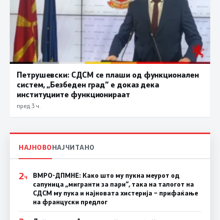
Петрушевски: СДСМ се плаши од функционален
систем, „Безбеден град“ е доказ дека
институциите функционираат
пред 3 ч.
НАЈНОВО
НАЈЧИТАНО
2
ВМРО-ДПМНЕ: Како што му пукна меурот од
Ч
сапуница „мигранти за пари“, така на талогот на
СДСМ му пука и најновата хистерија – прифаќање
на француски предлог