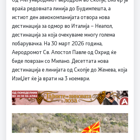
враќа редовната линија до Будимпешта, а
истиот ден авиокомпанијата отвора нова
дестинација за одмор во Италија – Неапол,
дестинација за која очекуваме многу голема
побарувачка. На 30 март 2026 година,
Аеродромот Св. Апостол Павле од Охрид ќе
биде поврзан со Милано. Десеттата нова
дестинација е линијата од Скопјe до Женева, која
ИзиЏет ќе ја врати на 3 ноември.