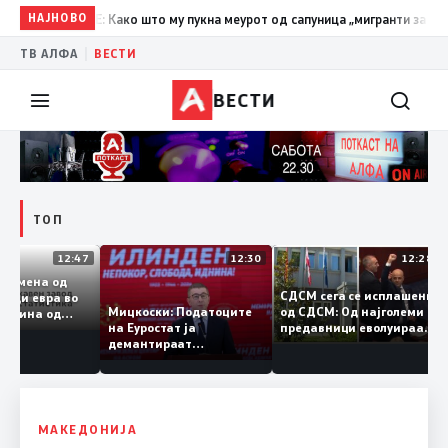
РО-ДПМНЕ: Како што му пукна меурот од сапуница „мигранти за пари“, та
НАЈНОВО
|
ТВ АЛФА
ВЕСТИ
ВЕСТИ
ТОП
12:47
12:30
12:2
на размена од
СДСМ сега се исплашен
илијарди евра во
од СДСМ: Од најголеми
Мицкоски: Податоците
 половина од
предавници еволуираа
на Еуростат ја
та – Македонија
во најголеми патриоти
демантираат
лемува извозот
опозицијата
МАКЕДОНИЈА