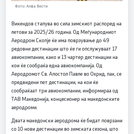
Фото: Алфа Вести
Викендов стапува во сила зимскиот распоред на
летови за 2025/26 година. Од Меѓународниот
Аеродром Скопјe ќе има поврзување до 49
редовни дестинации што ќе ги опслужуваат 17
авиокомпании, како и 13 чартер дестинации на
кои ќе сообраќа една авиокомпанија. Од
Аеродромот Св. Апостол Павле во Охрид, пак, се
предвидени пет дестинации, на кои ќе
сообраќаат три авиокомпании, информираа од
ТАВ Македонија, концесионер на македонските
аеродроми.
Двата македонски аеродрома ќе бидат поврзани
со 10 нови дестинации во зимската сезона, што