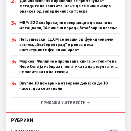
2
Даниловски: Ако правилно се применуваат
Ч
методите на заштита, може да се минимизира
ризикот од западнонилска треска
3
МВР: 222 сообраќајни прекршоци од возачи на
Ч
мотоцикли, 14 лишени поради безобѕирно возење
3
Петрушевски: СДСМ се плаши од функционален
Ч
систем, „Безбеден град“ е доказ дека
институциите функционираат
3
Марков: Филипче е прочитана книга, жителите на
Ч
Ново Село ја избираат политиката на резултати, а
не политиката на тензии
3
Вкупно 18 пожари на отворено денеска до 18
Ч
часот, два се активни
ПРИКАЖИ УШТЕ ВЕСТИ →
РУБРИКИ