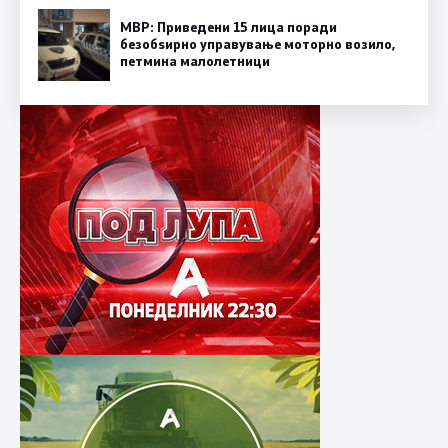
МВР: Приведени 15 лица поради
безобѕирно управување моторно возило,
петмина малолетници