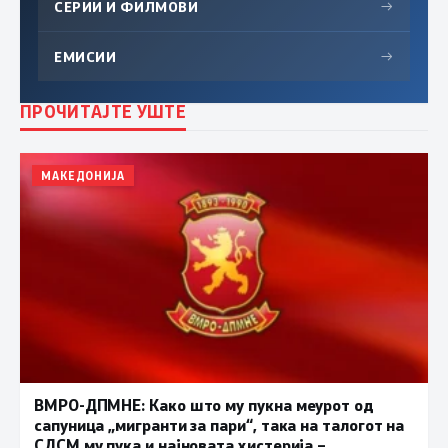
СЕРИИ И ФИЛМОВИ
→
ЕМИСИИ
→
ПРОЧИТАЈТЕ УШТЕ
МАКЕДОНИЈА
ВМРО-ДПМНЕ: Како што му пукна меурот од
сапуница „мигранти за пари“, така на талогот на
СДСМ му пука и најновата хистерија –