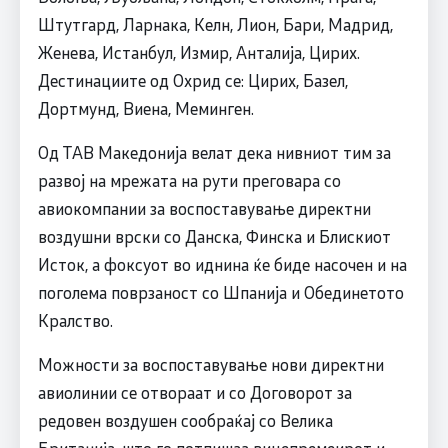
Штутгард, Ларнака, Келн, Лион, Бари, Мадрид,
Женева, Истанбул, Измир, Анталија, Цирих.
Дестинациите од Охрид се: Цирих, Базел,
Дортмунд, Виена, Меминген.
Од ТАВ Македонија велат дека нивниот тим за
развој на мрежата на рути преговара со
авиокомпании за воспоставување директни
воздушни врски со Данска, Финска и Блискиот
Исток, а фоксуот во иднина ќе биде насочен и на
поголема поврзаност со Шпанија и Обединетото
Кралство.
Можности за воспоставување нови директни
авиолинии се отвораат и со Договорот за
редовен воздушен сообраќај со Велика
Британија, што го потпишаа вицепремеирот и