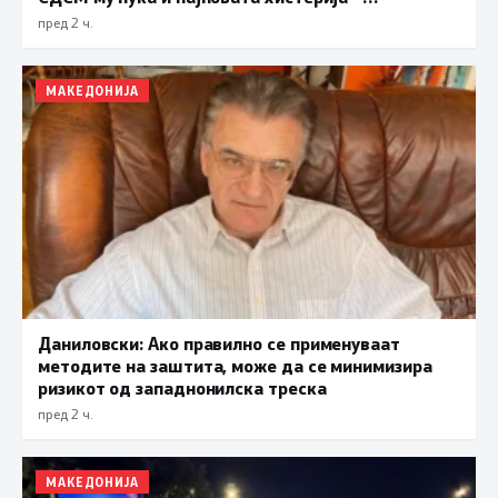
прифаќање на француски предлог
пред 2 ч.
МАКЕДОНИЈА
Даниловски: Ако правилно се применуваат
методите на заштита, може да се минимизира
ризикот од западнонилска треска
пред 2 ч.
МАКЕДОНИЈА