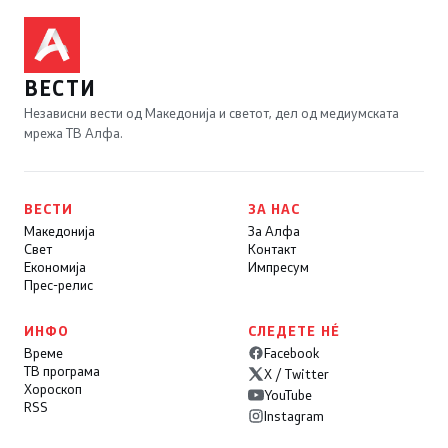
ВЕСТИ
Независни вести од Македонија и светот, дел од медиумската
мрежа ТВ Алфа.
ВЕСТИ
ЗА НАС
Македонија
За Алфа
Свет
Контакт
Економија
Импресум
Прес-релис
ИНФО
СЛЕДЕТЕ НÉ
Време
Facebook
ТВ програма
X / Twitter
Хороскоп
YouTube
RSS
Instagram