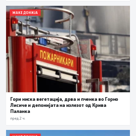
МАКЕДОНИЈА
Гори ниска вегетација, дрва и пченка во Горно
Лисиче и депонијата на излезот од Крива
Паланка
пред 2 ч.