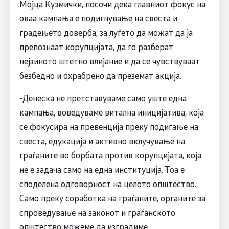
Мојца Кузмички, посочи дека главниот фокус на
оваа кампања е подигнување на свеста и
градењето доверба, за луѓето да можат да ја
препознаат корупцијата, да го разберат
нејзиното штетно влијание и да се чувствуваат
безбедно и охрабрено да преземат акција.
-Денеска не претставуваме само уште една
кампања, воведуваме витална иницијатива, која
се фокусира на превенција преку подигање на
свеста, едукација и активно вклучување на
граѓаните во борбата против корупцијата, која
не е задача само на една институција. Тоа е
споделена одговорност на целото општество.
Само преку соработка на граѓаните, органите за
спроведување на законот и граѓанското
општество можеме да изградиме