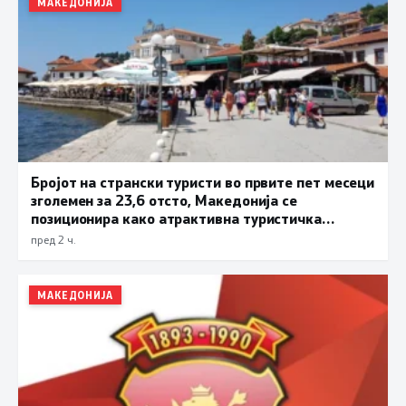
МАКЕДОНИЈА
Бројот на странски туристи во првите пет месеци
зголемен за 23,6 отсто, Македонија се
позиционира како атрактивна туристичка
дестинација
пред 2 ч.
МАКЕДОНИЈА