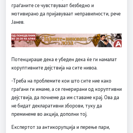
граѓаните се чувствуваат безбедно и
мотивирано да пријавуваат неправилности, рече
Јанев.
Потенцираше дека е убеден дека ќе ги намалат
коруптивните дејствија на сите нивоа.
-Треба на проблемите кои што сите ние како
граѓани ги имаме, а се генерирани од коруптивни
дејствија, да почнеме да им ставаме крај. Ова да
не бидат декларативни зборови, туку да
преминеме во акција, дополни тој.
Експертот за антикорупција и перење пари,