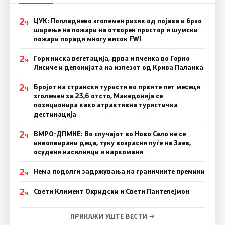
2
ЦУК: Попладнево зголемен ризик од појава и брзо
Ч
ширење на пожари на отворен простор и шумски
пожари поради многу висок FWI
2
Гори ниска вегетација, дрва и пченка во Горно
Ч
Лисиче и депонијата на излезот од Крива Паланка
2
Бројот на странски туристи во првите пет месеци
Ч
зголемен за 23,6 отсто, Македонија се
позиционира како атрактивна туристичка
дестинација
2
ВМРО-ДПМНЕ: Во случајот во Ново Село не се
Ч
инволвирани деца, туку возрасни луѓе на Заев,
осудени насилници и наркомани
2
Нема подолги задржувања на граничните премини
Ч
2
Свети Климент Охридски и Свети Пантелејмон
Ч
ПРИКАЖИ УШТЕ ВЕСТИ →