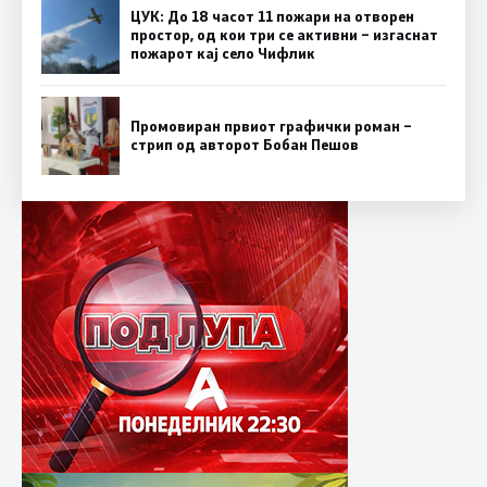
ЦУК: До 18 часот 11 пожари на отворен
простор, од кои три се активни – изгаснат
пожарот кај село Чифлик
Промовиран првиот графички роман –
стрип од авторот Бобан Пешов