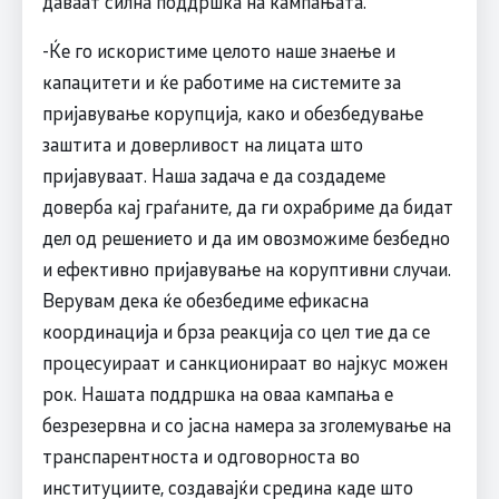
даваат силна поддршка на кампањата.
-Ќе го искористиме целото наше знаење и
капацитети и ќе работиме на системите за
пријавување корупција, како и обезбедување
заштита и доверливост на лицата што
пријавуваат. Наша задача е да создадеме
доверба кај граѓаните, да ги охрабриме да бидат
дел од решението и да им овозможиме безбедно
и ефективно пријавување на коруптивни случаи.
Верувам дека ќе обезбедиме ефикасна
координација и брза реакција со цел тие да се
процесуираат и санкционираат во најкус можен
рок. Нашата поддршка на оваа кампања е
безрезервна и со јасна намера за зголемување на
транспарентноста и одговорноста во
институциите, создавајќи средина каде што