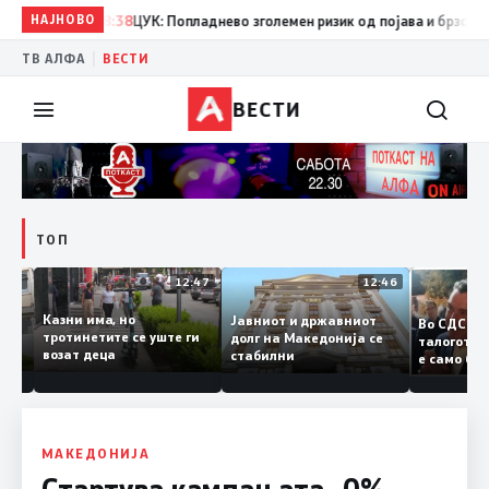
НАЈНОВО
08:38
ЦУК: Попладнево зголемен ризик од појава и брзо ширење
|
ТВ АЛФА
ВЕСТИ
ВЕСТИ
ТОП
12:50
12:47
12:46
Казни има, но
Јавниот и државниот
Во СДС
удии и
тротинетите се уште ги
долг на Македонија се
талого
возат деца
стабилни
е само
нието
копија
Заев
МАКЕДОНИЈА
Стартува кампањата „0%