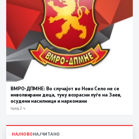
ВМРО-ДПМНЕ: Во случајот во Ново Село не се
инволвирани деца, туку возрасни луѓе на Заев,
осудени насилници и наркомани
пред 2 ч.
НАЈНОВО
НАЈЧИТАНО