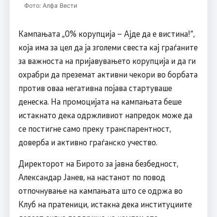
Фото: Алфа Вести
Кампањата „0% корупција – Ајде да е вистина!“,
која има за цел да ја зголеми свеста кај граѓаните
за важноста на пријавувањето корупција и да ги
охрабри да преземат активни чекори во борбата
против оваа негативна појава стартуваше
денеска. На промоцијата на кампањата беше
истакнато дека одржливиот напредок може да
се постигне само преку транспарентност,
доверба и активно граѓанско учество.
Директорот на Бирото за јавна безбедност,
Александар Јанев, на настанот по повод
отпочнување на кампањата што се одржа во
Клуб на пратеници, истакна дека институциите