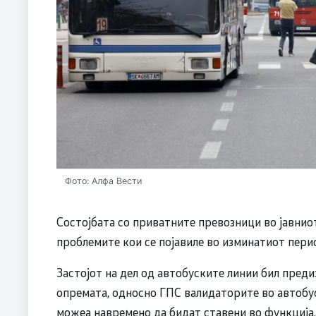
Фото: Алфа Вести
Состојбата со приватните превозници во јавнио
проблемите кои се појавиле во изминатиот пери
Застојот на дел од автобуските линии бил пред
опремата, односно ГПС валидаторите во автобус
можеа навремено да бидат ставени во функција.