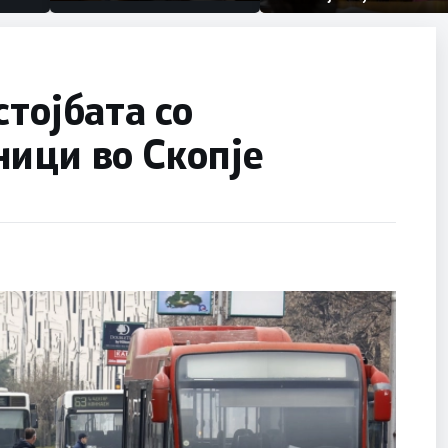
првачиња помалку
половина тунел во слепа
улица, сега имаме целина
тојбата со
ици во Скопје