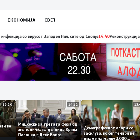
ЕКОНОМИЈА
СВЕТ
диниот авион ќе биде транспортирано во Македонија
14:41
МЗ: Нови сед
15:20
14:12
Мицкоски за третата фаза од
плави во
Демографскиот аларм се
железничката делница Крива
то
засилува, во септември ќ
Паланка – Деве Баир:
имаме најмалку 3.000
Проектот нема да заврши на