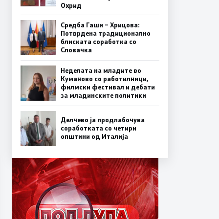
Охрид
Средба Гаши – Хрицова:
Потврдена традиционално
блиската соработка со
Словачка
Неделата на младите во
Куманово со работилници,
филмски фестивал и дебати
за младинските политики
Делчево ја продлабочува
соработката со четири
општини од Италија