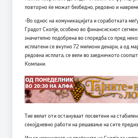
повторно ќе можат безбедно, редовно и навреме
-Во однос на комуникацијата и соработката меѓ
Градот Скопје, особено во финансискиот сегмент
значително подобрена во споредба со пред неко
исплатени се вкупно 72 милиони денари, а од м
редовна исплата, се вели во заедничкото соопшт
Компани.
Тие велат оти остануваат посветени на стабилен
секојдневно работи на решавање на сите предиз
Им се извинуваат на граѓаните на Скопје за неп