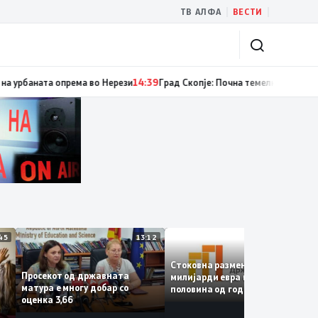
|
|
ТВ АЛФА
ВЕСТИ
ум случаи на инфекција со вирусот Западен Нил, сите од Скопје
14:40
Ре
13:45
13:12
12:4
Стоковна размена од 10,5
Просекот од државната
милијарди евра во првата
матура е многу добар со
половина од годината –
оценка 3,66
Македонија го зголемува
е
извозот