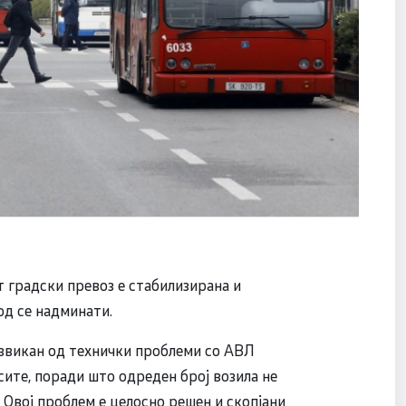
т градски превоз е стабилизирана и
од се надминати.
извикан од технички проблеми со АВЛ
ите, поради што одреден број возила не
 Овој проблем е целосно решен и скопјани