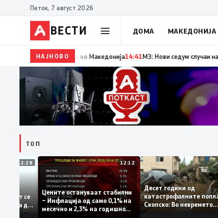
Петок, 7 август 2026
ВЕСТИ
ДОМА
МАКЕДОНИЈА
НАЈНОВО
14:42
Момче тешко повредено во Кушадаси со вла
ТОП
12:28
12:12
Десет години од
тапува –
Цените остануваат стабилни
катастрофалните по
дентитетот се
– Инфлација од само 0,1% на
Скопско: Во невреме
 која нема да
месечно и 2,3% на годишно
загинаа 22 лица
ниво