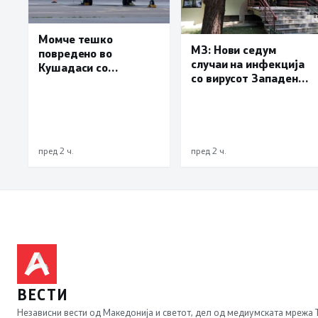
Момче тешко
МЗ: Нови седум
повредено во
случаи на инфекција
Кушадаси со
со вирусот Западен
владиниот авион ќе
Нил, сите од Скопје
биде транспортирано
во Македонија
пред 2 ч.
пред 2 ч.
ВЕСТИ
Независни вести од Македонија и светот, дел од медиумската мрежа