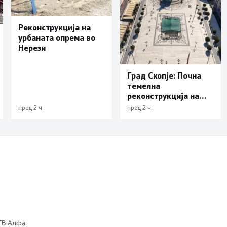
Реконструкција на
урбаната опрема во
Нерези
Град Скопје: Почна
темелна
реконструкција на
еден од симболите на
пред 2 ч.
пред 2 ч.
Скопје – подната
фонтана повторно ќе
блесне
 ТВ Алфа.