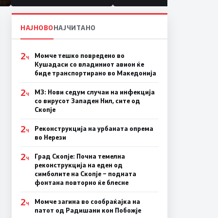
НАЈНОВО
НАЈЧИТАНО
2
Момче тешко повредено во
Ч
Кушадаси со владиниот авион ќе
биде транспортирано во Македонија
2
МЗ: Нови седум случаи на инфекција
Ч
со вирусот Западен Нил, сите од
Скопје
2
Реконструкција на урбаната опрема
Ч
во Нерези
2
Град Скопје: Почна темелна
Ч
реконструкција на еден од
симболите на Скопје – подната
фонтана повторно ќе блесне
2
Момче загина во сообраќајка на
Ч
патот од Радишани кон Побожје