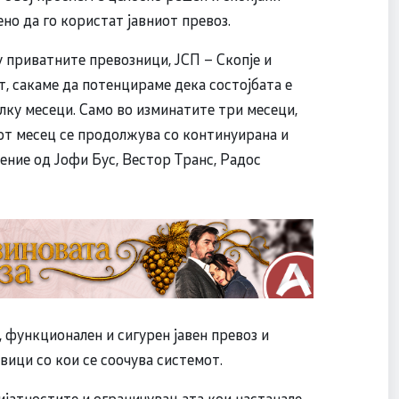
но да го користат јавниот превоз.
у приватните превозници, ЈСП – Скопје и
, сакаме да потенцираме дека состојбата е
лку месеци. Само во изминатите три месеци,
арт месец се продолжува со континуирана и
ение од Јофи Бус, Вестор Транс, Радос
, функционален и сигурен јавен превоз и
вици со кои се соочува системот.
ријатностите и ограничувањата кои настанале