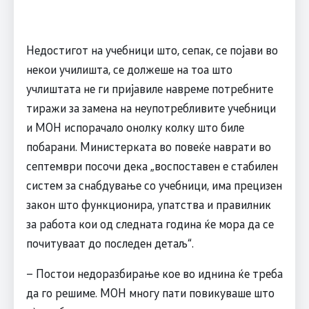
Недостигот на учебници што, сепак, се појави во
некои училишта, се должеше на тоа што
учлиштата не ги пријавиле навреме потребните
тиражи за замена на неупотребливите учебници
и МОН испорачало онолку колку што биле
побарани. Министерката во повеќе наврати во
септември посочи дека „воспоставен е стабилен
систем за снабдување со учебници, има прецизен
закон што функционира, упатства и правилник
за работа кои од следната година ќе мора да се
почитуваат до последен детаљ“.
– Постои недоразбирање кое во иднина ќе треба
да го решиме. МОН многу пати повикуваше што