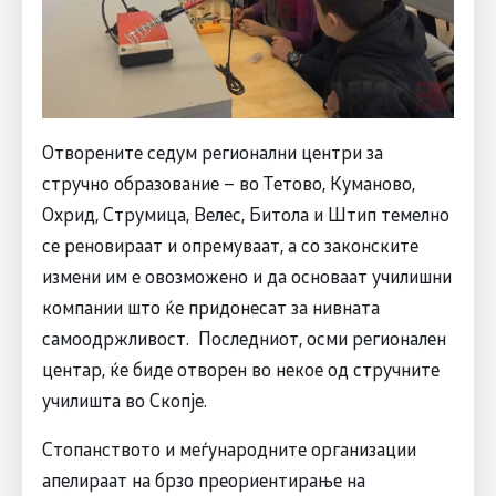
Отворените седум регионални центри за
стручно образование – во Тетово, Куманово,
Охрид, Струмица, Велес, Битола и Штип темелно
се реновираат и опремуваат, а со законските
измени им е овозможено и да основаат училишни
компании што ќе придонесат за нивната
самоодржливост. Последниот, осми регионален
центар, ќе биде отворен во некое од стручните
училишта во Скопје.
Стопанството и меѓународните организации
апелираат на брзо преориентирање на