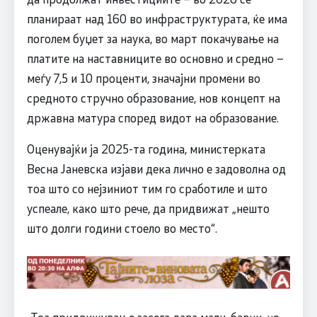
планираат над 160 во инфраструктурата, ќе има
поголем буџет за наука, во март покачување на
платите на наставниците во основно и средно –
меѓу 7,5 и 10 проценти, значајни промени во
средното стручно образование, нов концепт на
државна матура според видот на образование.
Оценувајќи ја 2025-та година, министерката
Весна Јаневска изјави дека лично е задоволна од
тоа што со нејзиниот тим го сработиле и што
успеале, како што рече, да придвижат „нешто
што долги години стоело во место“.
-Тоа придвижување засега дава мали, бавни, но