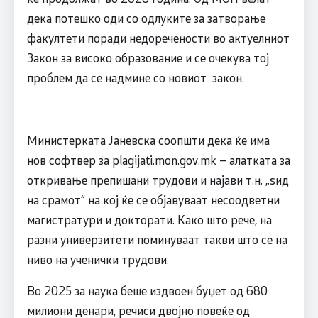
дека потешко оди со одлуките за затворање
факултети поради недоречености во актуелниот
Закон за високо образование и се очекува тој
проблем да се надмине со новиот закон.
Министерката Јаневска соопшти дека ќе има
нов софтвер за plagijati.mon.gov.mk – алатката за
откривање препишани трудови и најави т.н. „ѕид
на срамот“ на кој ќе се објавуваат несоодветни
магистратури и докторати. Како што рече, на
разни универзитети поминуваат такви што се на
ниво на ученички трудови.
Во 2025 за наука беше издвоен буџет од 680
милиони денари, речиси двојно повеќе од