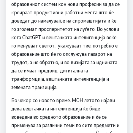
образовниот систем кон нови професии за да се
креираат продуктивни работни места што ќе
доведат до намалување на сиромаштијата и ќе
го зголемат просперитетот на луѓето. Во услови
кога ChatGPT и вештачката интелигенција веќе
го менуваат светот, укажуваат тие, потребно е
образование што ќе го опслужува пазарот на
трудот, а не обратно, и во визијата за иднината
да се имаат предвид дигиталната
транформција, вештачката интелигенција и
зелената транзиција.
Во чекор со новото време, МОН летото најави
дека вештачката интелигенција ќе биде
воведена во средното образование и ќе се
применува за различни теми по сите предмети и