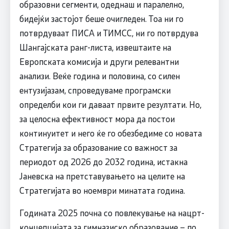
образовни сегменти, одеднаш и паралелно,
бидејќи застојот беше очигледен. Тоа ни го
потврдуваат ПИСА и ТИМСС, ни го потврдува
Шангајската ранг-листа, извештаите на
Европската комисија и други релевантни
анализи. Веќе година и половина, со силен
ентузијазам, спроведуваме програмски
определби кои ги даваат првите резултати. Но,
за целосна ефективност мора да постои
континуитет и него ќе го обезбедиме со новата
Стратегија за образование со важност за
периодот од 2026 до 2032 година, истакна
Јаневска на претставувањето на целите на
Стратегијата во ноември минатата година.
Годината 2025 почна со повлекување на нацрт-
концепцијата за гимназиско образование – по