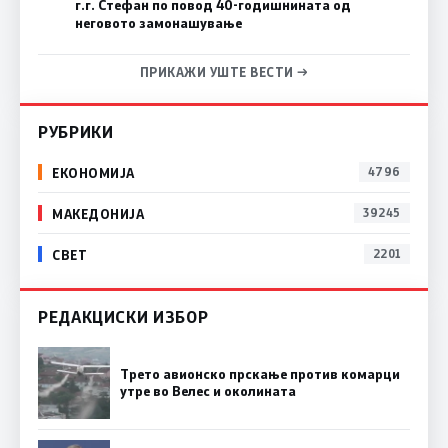
г.г. Стефан по повод 40-годишнината од
неговото замонашување
ПРИКАЖИ УШТЕ ВЕСТИ →
РУБРИКИ
ЕКОНОМИЈА
4796
МАКЕДОНИЈА
39245
СВЕТ
2201
РЕДАКЦИСКИ ИЗБОР
Трето авионско прскање против комарци
утре во Велес и околината