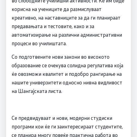
во слободните училишни активности. Ќе им биде
корисна на учениците да размислуваат
креативно, на наставниците за да ги планираат
предавањата и тестовите, како и за
автоматизирање на различни административни
процеси во училиштата.
Со подготвените нови закони во високото
образование се очекува солидна регулатива која
ќе овозможи квалитет и подобро рангирање на
нашите универзитети односно нивна видливост
на Шангајската листа.
Се предвидуваат и нови, модерни студиски
програми кои ќе ги заинтересираат студентите,
се планира многу повеќе практична работа во