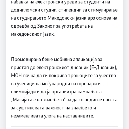
набавка на електронски уреди за студенти на
додипломски студии, стипендии за стимулирање
на студирањето Македонски јазик врз основа на
одредба од Законот за употребата на
македонскиот јазик.
Промовирана беше мобилна апликација за
пристап до електронскиот дневник (Е-Дневник),
МОН почна да ги покрива трошоците за учество
на ученици на меѓународни натпревари и
олимпијади и да ја органиизра кампањата
„Магијата е во знаењето“ за да се подигне свеста
за суштинската важност на знаењето и
незаменливата улога на наставниците.