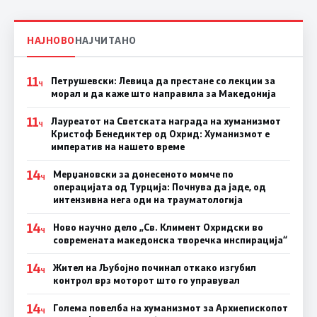
НАЈНОВО
НАЈЧИТАНО
11
Петрушевски: Левица да престане со лекции за
Ч
морал и да каже што направила за Македонија
11
Лауреатот на Светската награда на хуманизмот
Ч
Кристоф Бенедиктер од Охрид: Хуманизмот е
императив на нашето време
14
Мерџановски за донесеното момче по
Ч
операцијата од Турција: Почнува да јаде, од
интензивна нега оди на трауматологија
14
Ново научно дело „Св. Климент Охридски во
Ч
современата македонска творечка инспирација“
14
Жител на Љубојно починал откако изгубил
Ч
контрол врз моторот што го управувал
14
Голема повелба на хуманизмот за Архиепископот
Ч