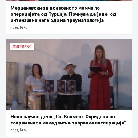
Мерџановски за донесеното момче по
операцијата од Турција: Почнува да јаде, од
интензивна нега оди на трауматологија
пред 14 ч.
ПРИЛОГ
Ново научно дело „Св. Климент Охридски во
современата македонска творечка инспирација“
пред 14 ч.