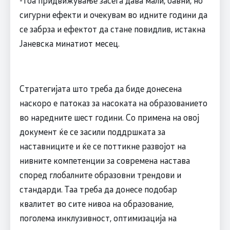
сигурни ефекти и очекувам во идните години да
се забрза и ефектот да стане повидлив, истакна
Јаневска минатиот месец.
Стратегијата што треба да биде донесена
наскоро е патоказ за насоката на образованието
во наредните шест години. Со примена на овој
документ ќе се засили поддршката за
наставниците и ќе се поттикне развојот на
нивните компетенции за современа настава
според глобалните образовни трендови и
стандарди. Таа треба да донесе подобар
квалитет во сите нивоа на образование,
поголема инклузивност, оптимизација на