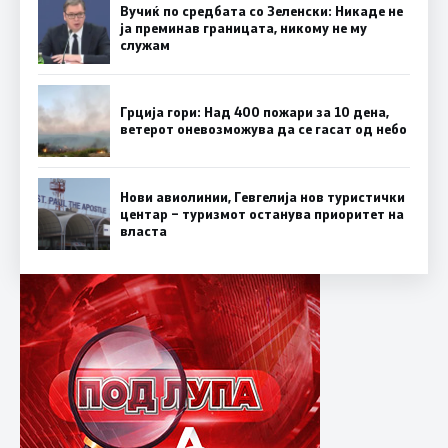
Вучиќ по средбата со Зеленски: Никаде не
ја преминав границата, никому не му
служам
Грција гори: Над 400 пожари за 10 дена,
ветерот оневозможува да се гасат од небо
Нови авиолинии, Гевгелија нов туристички
центар – туризмот останува приоритет на
власта