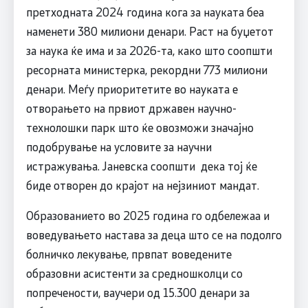
претходната 2024 година кога за науката беа
наменети 380 милиони денари. Раст на буџетот
за наука ќе има и за 2026-та, како што соопшти
ресорната министерка, рекордни 773 милиони
денари. Меѓу приоритетите во науката е
отворањето на првиот државен научно-
технолошки парк што ќе овозможи значајно
подобрување на условите за научни
истражувања. Јаневска соопшти дека тој ќе
биде отворен до крајот на нејзиниот мандат.
Образованието во 2025 година го одбележаа и
воведувањето настава за деца што се на подолго
болничко лекување, првпат воведените
образовни асистенти за средношколци со
попречености, ваучери од 15.300 денари за