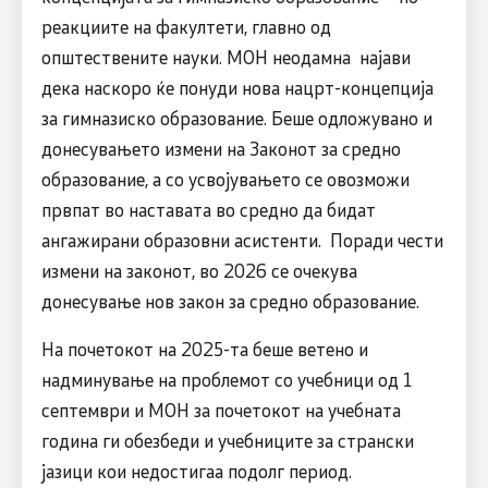
реакциите на факултети, главно од
општествените науки. МОН неодамна најави
дека наскоро ќе понуди нова нацрт-концепција
за гимназиско образование. Беше одложувано и
донесувањето измени на Законот за средно
образование, а со усвојувањето се овозможи
првпат во наставата во средно да бидат
ангажирани образовни асистенти. Поради чести
измени на законот, во 2026 се очекува
донесување нов закон за средно образование.
На почетокот на 2025-та беше ветено и
надминување на проблемот со учебници од 1
септември и МОН за почетокот на учебната
година ги обезбеди и учебниците за странски
јазици кои недостигаа подолг период.