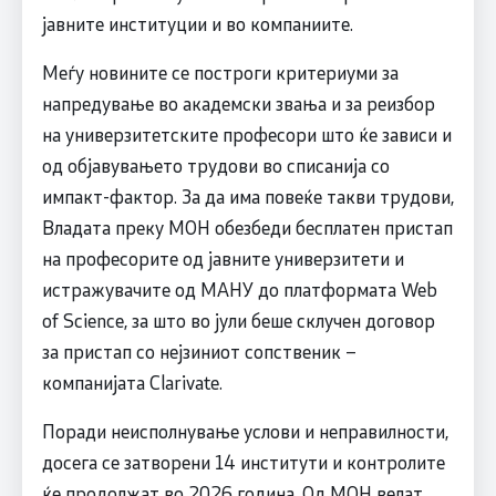
јавните институции и во компаниите.
Меѓу новините се построги критериуми за
напредување во академски звања и за реизбор
на универзитетските професори што ќе зависи и
од објавувањето трудови во списанија со
импакт-фактор. За да има повеќе такви трудови,
Владата преку МОН обезбеди бесплатен пристап
на професорите од јавните универзитети и
истражувачите од МАНУ до платформата Web
of Science, за што во јули беше склучен договор
за пристап со нејзиниот сопственик –
компанијата Clarivate.
Поради неисполнување услови и неправилности,
досега се затворени 14 институти и контролите
ќе продолжат во 2026 година. Од МОН велат