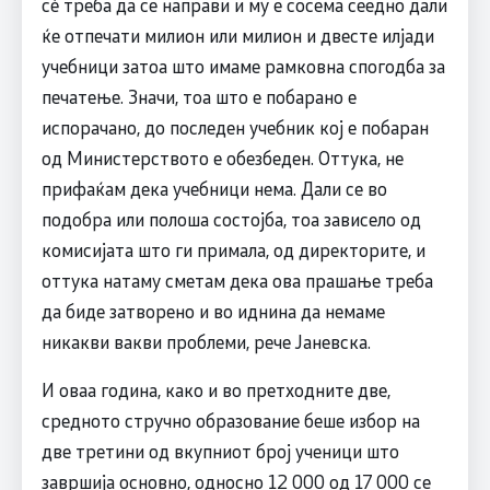
сè треба да се направи и му е сосема сеедно дали
ќе отпечати милион или милион и двесте илјади
учебници затоа што имаме рамковна спогодба за
печатење. Значи, тоа што е побарано е
испорачано, до последен учебник кој е побаран
од Министерството е обезбеден. Оттука, не
прифаќам дека учебници нема. Дали се во
подобра или полоша состојба, тоа зависело од
комисијата што ги примала, од директорите, и
оттука натаму сметам дека ова прашање треба
да биде затворено и во иднина да немаме
никакви вакви проблеми, рече Јаневска.
И оваа година, како и во претходните две,
средното стручно образование беше избор на
две третини од вкупниот број ученици што
завршија основно, односно 12 000 од 17 000 се