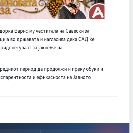
орка Варнс му честитала на Савески за
ција во државата и нагласила дека САД ќе
ридонесуваат за јакнење на
редниот период да продолжи и преку обуки и
анспарентноста и ефикасноста на Јавното