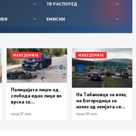
→
ТВ РАСПОРЕД
→
ОВИ
→
ЕМИСИИ
→
МАКЕДОНИЈА
МАКЕДОНИЈА
Полицијата лиши од
На Табановце за влез,
слобода едно лице во
на Богородица за
врска со
излез од земјата се
сообраќајната
чека по 30 минути
несреќа во Скопје во
пред 57 мин.
пред 58 мин.
која загина 19-
годишен
мотоциклист од