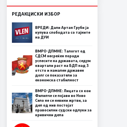
РЕДАКЦИСКИ ИЗБОР
ВРЕДИ: Дали Артан Груби ја
купува слободата со тајните
на ДУИ
ВМРО-ДПМНЕ: Талогот од
СДСМ несреќен поради
успесите на државата, седум
квартали раст на БДП над 3
отсто и намален државен
долг се показатели за
економска стабилност
ВМРО-ДПМНЕ: Лицата со кои
Филипче се појави во Ново
Село не се невини жртви, за
дел од нив постојат
правосилни судски одлуки за
кривични дела