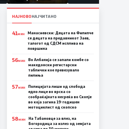
првачиња помалку
а
НАЈНОВО
НАЈЧИТАНО
41
Манасиевски: Децата на Филипче
МИН
се децата на предавникот Заев,
талогот од СДСМ исплива на
површина
56
Во Албанија се запали комбе со
МИН
македонски регистарски
таблички кое превезувало
пилиња
57
Полицијата лиши од слобода
МИН
едно лице во врска со
сообраќајната несреќа во Скопје
во која загина 19-годишен
мотоциклист од скопско
58
На Табановце за влез, на
МИН
Богородица за излез од земјата
се чека по 30 минути