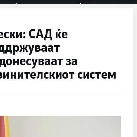
половина тунел во слепа
улица, сега имаме целин
ески: САД ќе
оддржуваат
донесуваат за
винителскиот систем