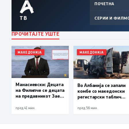
ПОЧЕТНА
ТВ
СЕРИИ И ФИЛМ
ПРОЧИТАЈТЕ УШТЕ
МАКЕДОНИЈА
МАКЕДОНИЈА
Манасиевски: Децата
Во Албанија се запали
на Филипче се децата
комбе со македонски
на предавникот Заев,
регистарски таблички
талогот од СДСМ
кое превезувало
исплива на површина
пилиња
пред 41 мин.
пред 56 мин.