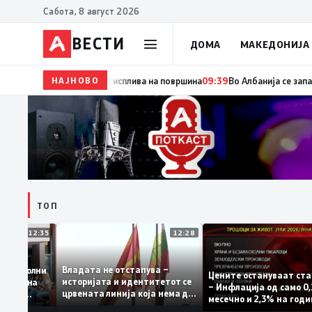
Сабота, 8 август 2026
ВЕСТИ
ДОМА
МАКЕДОНИЈА
НАЈНОВО
09:54
Манасиевски: Децата на Филипче се децата н
ТОП
12:35
12:28
Владата не отстапува –
 се задоволни
Цените остануваат
историјата и идентитетот се
учениците на
– Инфлација од сам
црвената линија која нема да
ржавната
месечно и 2,3% на 
се погази
ниво