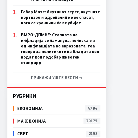
1
Габор Мате: Акутниот стрес, акутните
Ч
кортизол и адреналин ќе ве спасат,
кога се хронични ќе ве убијат
1
ВМРО-ДПМНЕ: Стапката на
Ч
инфлација се намалува, пониска е и
од инфлацијата во еврозоната, тоа
говори за политиките на Владата кои
водат кон подобар животен
стандард
ПРИКАЖИ УШТЕ ВЕСТИ →
РУБРИКИ
ЕКОНОМИЈА
4794
МАКЕДОНИЈА
39175
СВЕТ
2198