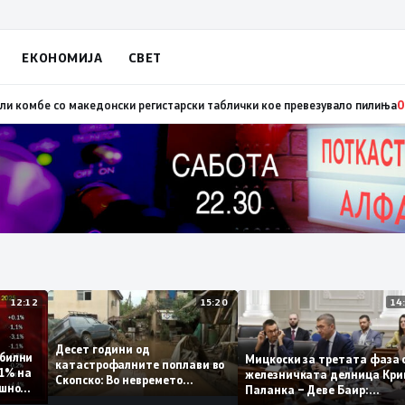
ЕКОНОМИЈА
СВЕТ
а предавникот Заев, талогот од СДСМ исплива на површина
09:39
Во Алб
12:12
15:20
Десет години од
 стабилни
Мицкоски за третата фа
катастрофалните поплави во
о 0,1% на
железничката делница 
Скопско: Во невремето
годишно
Паланка – Деве Баир:
загинаа 22 лица
Проектот нема да заврш