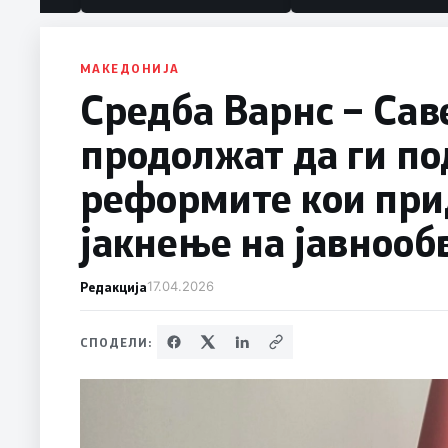
МАКЕДОНИЈА
Средба Варнс – Сав
продолжат да ги п
реформите кои при
јакнење на јавнооб
Редакција
17.04.2026
СПОДЕЛИ: