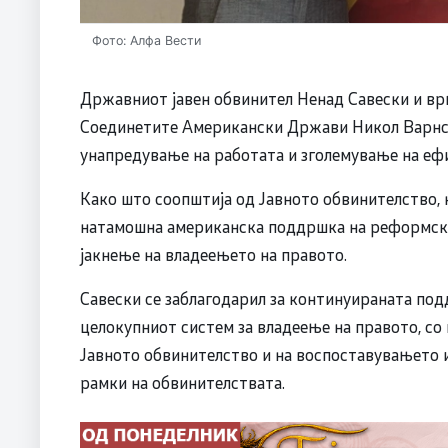
Фото: Алфа Вести
Државниот јавен обвинител Ненад Савески и вр
Соединетите Американски Држави Никол Варнс 
унапредување на работата и зголемување на еф
Како што соопштија од Јавното обвинителство, 
натамошна американска поддршка на реформски
јакнење на владеењето на правото.
Савески се заблагодарил за континуираната по
целокупниот систем за владеење на правото, с
Јавното обвинителство и на воспоставувањето
рамки на обвинителствата.