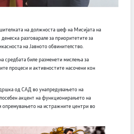
шителката на должноста шеф на Мисијата на
денеска разговарале за приоритетите за
икасноста на Јавното обвинителство.
на средбата биле разменети мислења за
те процеси и активностите насочени кон
ддршка од САД во унапредувањето на
о посебен акцент на функционирањето на
 и опремувањето на истражните центри во