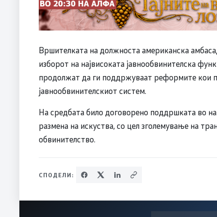
Вршителката на должноста американска амбасад
изборот на највисоката јавнообвинителска функ
продолжат да ги поддржуваат реформите кои п
јавнообвинителскиот систем.
На средбата било договорено поддршката во на
размена на искуства, со цел зголемување на тр
обвинителство.
СПОДЕЛИ: