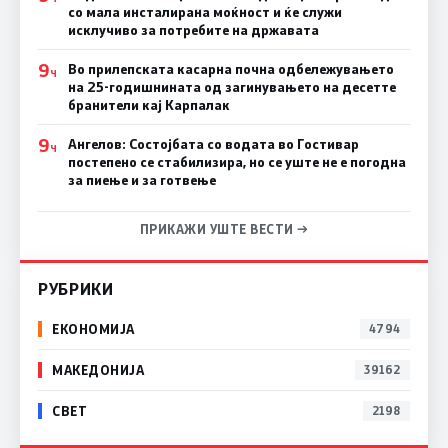
со мала инсталирана моќност и ќе служи
исклучиво за потребите на државата
9
Во прилепската касарна почна одбележувањето
Ч
на 25-годишнината од загинувањето на десетте
бранители кај Карпалак
9
Ангелов: Состојбата со водата во Гостивар
Ч
постепено се стабилизира, но се уште не е погодна
за пиење и за готвење
ПРИКАЖИ УШТЕ ВЕСТИ →
РУБРИКИ
ЕКОНОМИЈА
4794
МАКЕДОНИЈА
39162
СВЕТ
2198