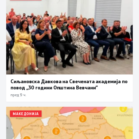
Сиљановска Давкова на Свечената академија по
повод „30 години Општина Вевчани“
пред 9 ч.
МАКЕДОНИЈА