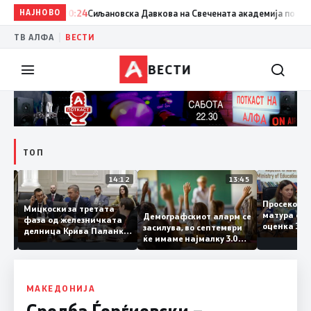
НАЈНОВО
20:24
Сиљановска Давкова на Свечената академија по повод „
|
ТВ АЛФА
ВЕСТИ
ВЕСТИ
ТОП
15:20
14:12
13:45
Просеко
Мицкоски за третата
матура е
Демографскиот аларм се
фаза од железничката
: Во
оценка 
засилува, во септември
делница Крива Паланка
 22
ќе имаме најмалку 3.000
– Деве Баир: Проектот
првачиња помалку
нема да заврши на
половина тунел во слепа
улица, сега имаме
целина
МАКЕДОНИЈА
Средба Ѓорѓиевски –