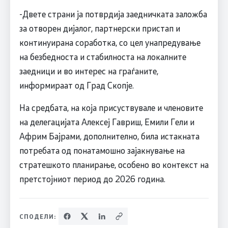
-Двете страни ја потврдија заедничката заложба
за отворен дијалог, партнерски пристап и
континуирана соработка, со цел унапредување
на безбедноста и стабилноста на локалните
заедници и во интерес на граѓаните,
информираат од Град Скопје.
На средбата, на која присуствувале и членовите
на делегацијата Алексеј Гавриш, Емили Гели и
Африм Бајрами, дополнително, била истакната
потребата од понатамошно зајакнување на
стратешкото планирање, особено во контекст на
претстојниот период до 2026 година.
СПОДЕЛИ: