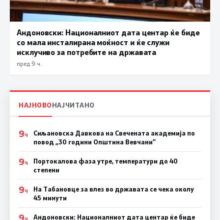
Андоновски: Националниот дата центар ќе биде
со мала инсталирана моќност и ќе служи
исклучиво за потребите на државата
пред 9 ч.
НАЈНОВО
НАЈЧИТАНО
9
Сиљановска Давкова на Свечената академија по
Ч
повод „30 години Општина Вевчани“
9
Портокалова фаза утре, температури до 40
Ч
степени
9
На Табановце за влез во државата се чека околу
Ч
45 минути
9
Андоновски: Националниот дата центар ќе биде
Ч