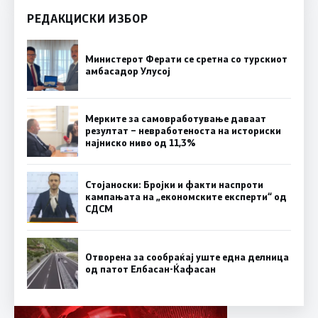
РЕДАКЦИСКИ ИЗБОР
Министерот Ферати се сретна со турскиот
амбасадор Улусој
Мерките за самовработување даваат
резултат – невработеноста на историски
најниско ниво од 11,3%
Стојаноски: Бројки и факти наспроти
кампањата на „економските експерти“ од
СДСM
Отворена за сообраќај уште една делница
од патот Елбасан-Ќафасан