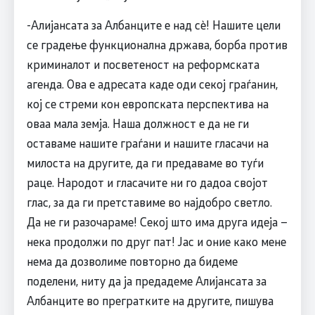
-Алијансата за Албанците е над сè! Нашите цели
се градење функционална држава, борба против
криминалот и посветеност на реформската
агенда. Ова е адресата каде оди секој граѓанин,
кој се стреми кон европската перспектива на
оваа мала земја. Наша должност е да не ги
оставаме нашите граѓани и нашите гласачи на
милоста на другите, да ги предаваме во туѓи
раце. Народот и гласачите ни го дадоа својот
глас, за да ги претставиме во најдобро светло.
Да не ги разочараме! Секој што има друга идеја –
нека продолжи по друг пат! Јас и оние како мене
нема да дозволиме повторно да бидеме
поделени, ниту да ја предадеме Алијансата за
Албанците во прегратките на другите, пишува