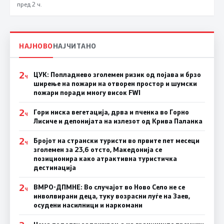
пред 2 ч.
НАЈНОВО
НАЈЧИТАНО
2
ЦУК: Попладнево зголемен ризик од појава и брзо
Ч
ширење на пожари на отворен простор и шумски
пожари поради многу висок FWI
2
Гори ниска вегетација, дрва и пченка во Горно
Ч
Лисиче и депонијата на излезот од Крива Паланка
2
Бројот на странски туристи во првите пет месеци
Ч
зголемен за 23,6 отсто, Македонија се
позиционира како атрактивна туристичка
дестинација
2
ВМРО-ДПМНЕ: Во случајот во Ново Село не се
Ч
инволвирани деца, туку возрасни луѓе на Заев,
осудени насилници и наркомани