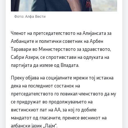
Фото: Алфа Вести
Членот на претседателството на Алијансата за
Албанците и политички советник на Арбен
Таравари во Министерството за здравството,
Сабри Азири, се спротивстави на одлуката на
партијата да излезе од Владата.
Преку објава на социјалните мрежи тој истакна
дека на последниот состанок на
претседателството го повикал членството да му
се придружат во продолжувањето на
вистинскиот пат на АА, за кој го добиле
мандатот од гласачите, пренесе весникот на
албански јазик „Лајм“.