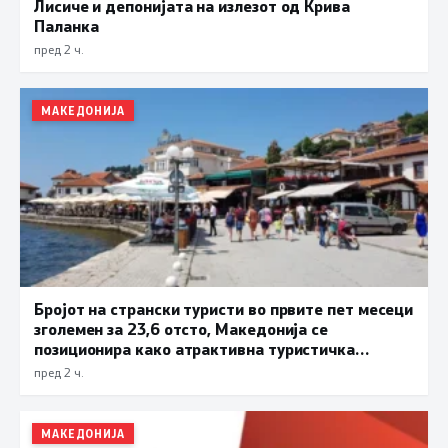
Лисиче и депонијата на излезот од Крива
Паланка
пред 2 ч.
МАКЕДОНИЈА
Бројот на странски туристи во првите пет месеци
зголемен за 23,6 отсто, Македонија се
позиционира како атрактивна туристичка
дестинација
пред 2 ч.
МАКЕДОНИЈА