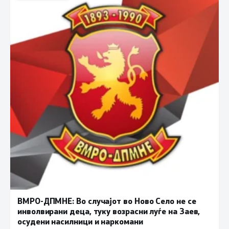
ВМРО-ДПМНЕ: Во случајот во Ново Село не се
инволвирани деца, туку возрасни луѓе на Заев,
осудени насилници и наркомани