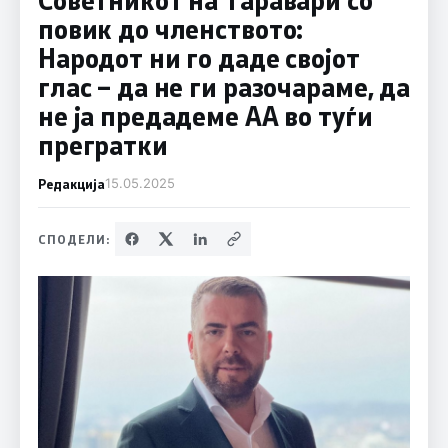
повик до членството:
Народот ни го даде својот
глас – да не ги разочараме, да
не ја предадеме АА во туѓи
прегратки
Редакција
15.05.2025
СПОДЕЛИ: