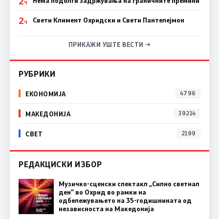
2
Нема подолги задржувања на граничните премини
Ч
2
Свети Климент Охридски и Свети Пантелејмон
Ч
ПРИКАЖИ УШТЕ ВЕСТИ →
РУБРИКИ
ЕКОНОМИЈА
4796
МАКЕДОНИЈА
39214
СВЕТ
2199
РЕДАКЦИСКИ ИЗБОР
Музичко-сценски спектакл „Силно светнал
ден“ во Охрид во рамки на
одбележувањето на 35-годишнината од
независноста на Македонија