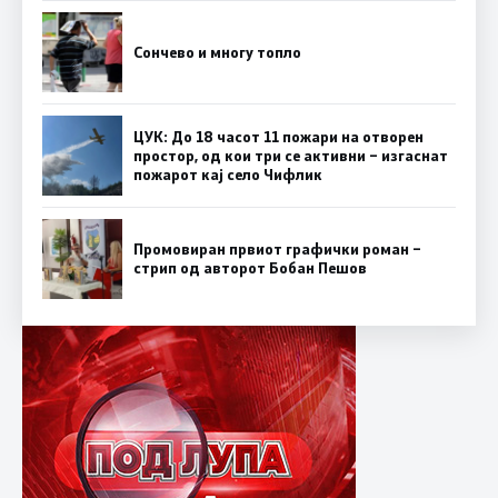
Сончево и многу топло
ЦУК: До 18 часот 11 пожари на отворен
простор, од кои три се активни – изгаснат
пожарот кај село Чифлик
Промовиран првиот графички роман –
стрип од авторот Бобан Пешов