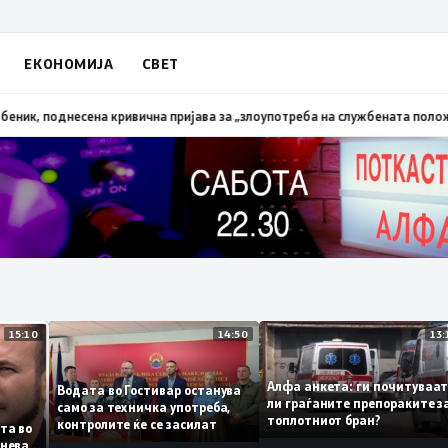
ЕКОНОМИЈА
СВЕТ
апалена трева при сечење со брусилица
19:21
МВР: Лишен од слобода поли
15:10
14:50
Алфа анкета: ги почиту
Водата во Гостивар останува
ли граѓаните препораки
само за техничка употреба,
топлотниот бран?
контролите ќе се засилат
 листа во
 сомнева