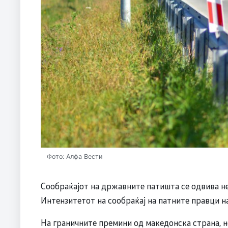
Фото: Алфа Вести
Сообраќајот на државните патишта се одвива не
Интензитетот на сообраќај на патните правци н
На граничните премини од македонска страна, н