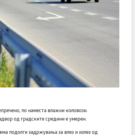
пречено, по наместа влажни коловози.
адвор од градските средини е умерен.
ема подолги задржувања за влез и излез од