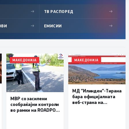
→
ТВ РАСПОРЕД
→
ОВИ
→
ЕМИСИИ
→
МАКЕДОНИЈА
МАКЕДОНИЈА
МД “Илинден“-Тирана
бара официјалната
МВР со засилени
веб-страна на
сообраќајни контроли
Општина Пустец да
во рамки на ROADPOL:
биде достапна и на
Фокус на брзината и
македонски јазик
безбедноста на
патиштата