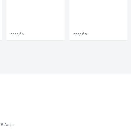
пред 6 ч.
пред 6 ч.
 ТВ Алфа.