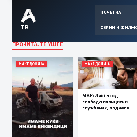
ПОЧЕТНА
ТВ
СЕРИИ И ФИЛМ
ПРОЧИТАЈТЕ УШТЕ
МАКЕДОНИЈА
МАКЕДОНИЈА
МВР: Лишен од
слобода полициски
службеник, поднесена
кривична пријава за
„злоупотреба на
службената положба
и овластување”