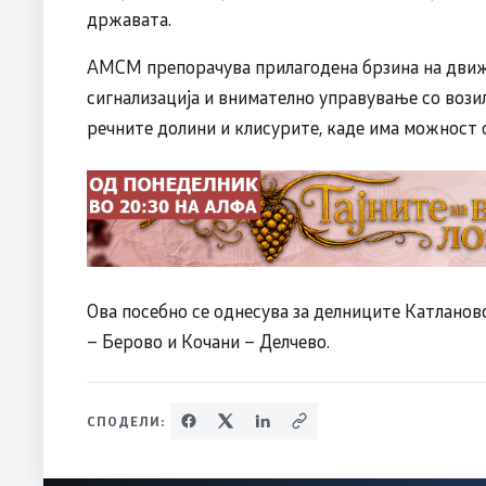
државата.
АМСМ препорачува прилагодена брзина на движ
сигнализација и внимателно управување со возил
речните долини и клисурите, каде има можност о
Ова посебно се однесува за делниците Катланов
– Берово и Кочани – Делчево.
СПОДЕЛИ: