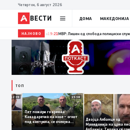
Четврток, 6 август 2026
ВЕСТИ
ДОМА
МАКЕДОНИЈА
НАЈНОВО
19:22
Ангелов: Спречена катастрофа во виничко, з
ТОП
12:39
15:38
Пет пожари го кренаа
ама: За
Кавадаречко на нозе – огнот
форма му
Двајца Албанци од
под контрола, се очекува
нците од
Македонија на црна
целосно гаснење
а кога му гори
Албанија: Тирана се