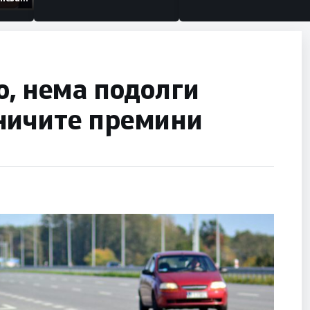
низации
о, нема подолги
ничите премини