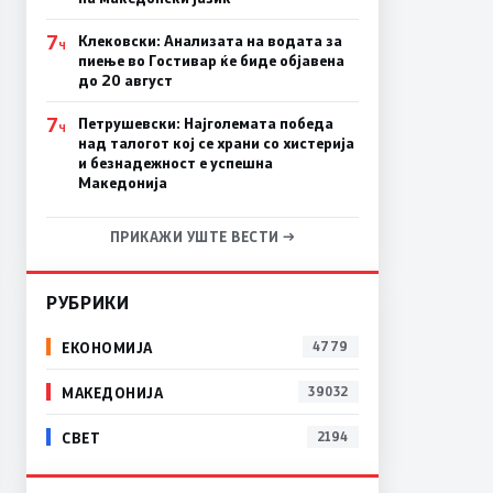
7
Клековски: Анализата на водата за
Ч
пиење во Гостивар ќе биде објавена
до 20 август
7
Петрушевски: Најголемата победа
Ч
над талогот кој се храни со хистерија
и безнадежност е успешна
Македонија
ПРИКАЖИ УШТЕ ВЕСТИ →
РУБРИКИ
ЕКОНОМИЈА
4779
МАКЕДОНИЈА
39032
СВЕТ
2194