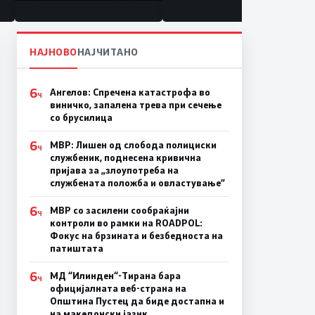
состојба
НАЈНОВО
НАЈЧИТАНО
6
Ангелов: Спречена катастрофа во
Ч
виничко, запалена трева при сечење
со брусилица
6
МВР: Лишен од слобода полициски
Ч
службеник, поднесена кривична
пријава за „злоупотреба на
службената положба и овластување”
6
МВР со засилени сообраќајни
Ч
контроли во рамки на ROADPOL:
Фокус на брзината и безбедноста на
патиштата
6
МД “Илинден“-Тирана бара
Ч
официјалната веб-страна на
Општина Пустец да биде достапна и
на македонски јазик