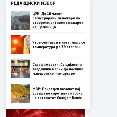
РЕДАКЦИСКИ ИЗБОР
ЦУК: До 18 часот
регистрирани 14 пожари на
отворено, активен е пожарот
кај Грешница
Утре сончево и многу топло со
температура до 39 степени
Серафимовски: Со дијалог и
заеднички мерки до посилно
македонско пчеларство
МВР: Приведен возачот кој
возеше во спротивна насока
на автопатот Скопје – Велес