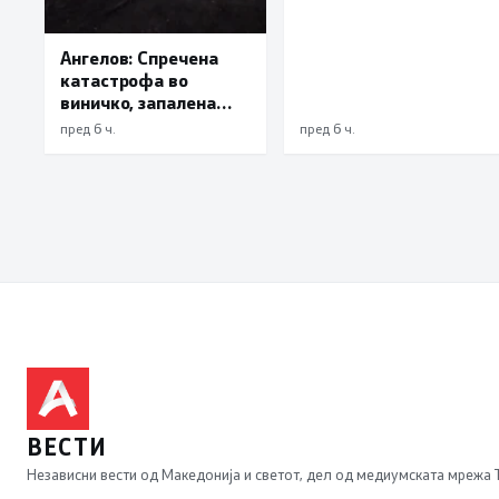
Ангелов: Спречена
катастрофа во
виничко, запалена
трева при сечење со
пред 6 ч.
пред 6 ч.
брусилица
ВЕСТИ
Независни вести од Македонија и светот, дел од медиумската мрежа