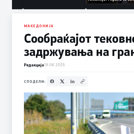
ваат „персона
дека работеле за
терористички орга
МАКЕДОНИЈА
Сообраќајот тековн
задржувања на гра
Редакција
19.06.2025
СПОДЕЛИ: