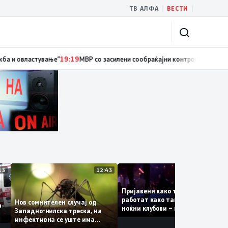
|
|
ТВ АЛФА
ВЕСТИ
циски службеник, поднесена кривична пријава за „злоупотреба на служ
13:13
12:43
12:4
Пријавени како туристки, а
ваат
работат како танчерки во
Нов сомнителен случај од
те за
ноќни клубови – полицијата
Западно-нилска треска, на
откри сомнителна шема за
инфективна се уште има
можна трговија со луѓе
пациенти во критична