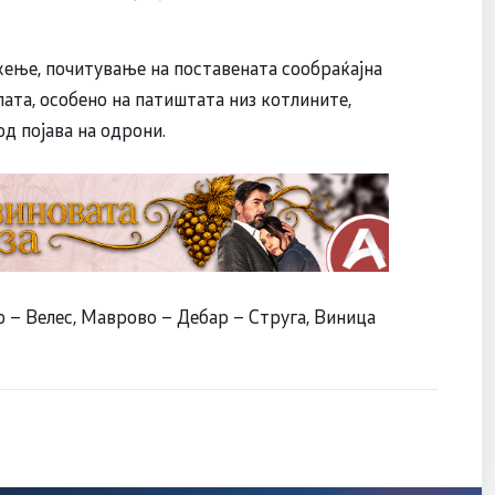
ење, почитување на поставената сообраќајна
ата, особено на патиштата низ котлините,
д појава на одрони.
о – Велес, Маврово – Дебар – Струга, Виница