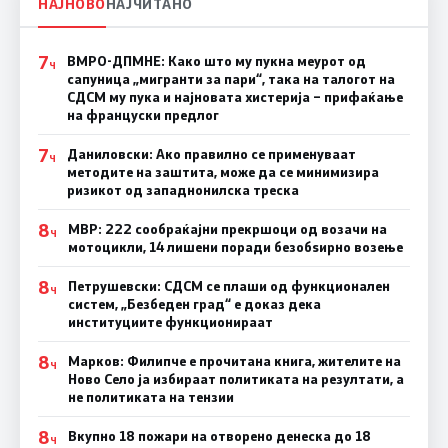
НАЈНОВО
НАЈЧИТАНО
7
ВМРО-ДПМНЕ: Како што му пукна меурот од
Ч
сапуница „мигранти за пари“, така на талогот на
СДСМ му пука и најновата хистерија – прифаќање
на француски предлог
7
Даниловски: Ако правилно се применуваат
Ч
методите на заштита, може да се минимизира
ризикот од западнонилска треска
8
МВР: 222 сообраќајни прекршоци од возачи на
Ч
мотоцикли, 14 лишени поради безобѕирно возење
8
Петрушевски: СДСМ се плаши од функционален
Ч
систем, „Безбеден град“ е доказ дека
институциите функционираат
8
Марков: Филипче е прочитана книга, жителите на
Ч
Ново Село ја избираат политиката на резултати, а
не политиката на тензии
8
Вкупно 18 пожари на отворено денеска до 18
Ч