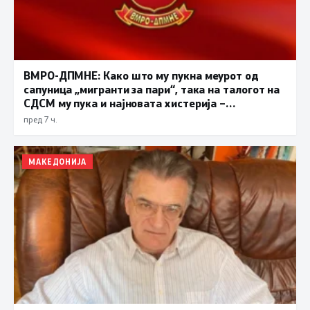
ВМРО-ДПМНЕ: Како што му пукна меурот од
сапуница „мигранти за пари“, така на талогот на
СДСМ му пука и најновата хистерија –
прифаќање на француски предлог
пред 7 ч.
МАКЕДОНИЈА