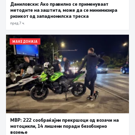
Даниловски: Ако правилно се применуваат
методите на заштита, може да се минимизира
ризикот од западнонилска треска
пред 7 ч.
МАКЕДОНИЈА
МВР: 222 сообраќајни прекршоци од возачи на
мотоцикли, 14 лишени поради безобѕирно
возење