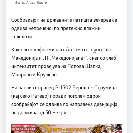
Фото: Алфа Вести
Сообраќајот на државните патишта вечерва се
одвива непречено, по претежно влажни
коловози.
Како што информираат Автомотосојузот на
Македонија и ЈП „Македонијапат“, снег со слаб
интензитет провејува на Попова Шапка,
Маврово и Крушево.
На патниот правец Р-1302 Берово – Струмица
(кај село Ратево) поради поголем одрон
сообраќајот се одвива по направена девијација
во должина од 50 метри.