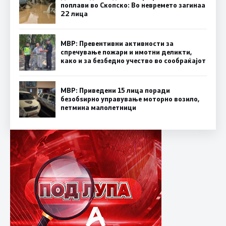
поплави во Скопско: Во невремето загинаа
22 лица
МВР: Превентивни активности за
спречување пожари и имотни деликти,
како и за безбедно учество во сообраќајот
МВР: Приведени 15 лица поради
безобѕирно управување моторно возило,
петмина малолетници