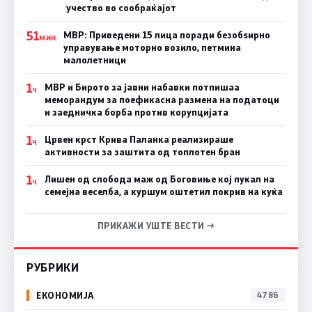
учество во сообраќајот
51
МВР: Приведени 15 лица поради безобѕирно
МИН
управување моторно возило, петмина
малолетници
1
МВР и Бирото за јавни набавки потпишаа
Ч
меморандум за поефикасна размена на податоци
и заедничка борба против корупцијата
1
Црвен крст Крива Паланка реализираше
Ч
активности за заштита од топлотен бран
1
Лишен од слобода маж од Боговиње кој пукал на
Ч
семејна веселба, а куршум оштетил покрив на куќа
ПРИКАЖИ УШТЕ ВЕСТИ →
РУБРИКИ
ЕКОНОМИЈА
4786