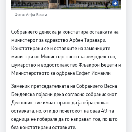
Фото: Алфа Вести
Собранието денеска ја констатира оставката на
министерот за здравство Арбен Таравари.
Констатирани се и оставките на замениците
министри во Министерството за земјоделство,
шумарство и водостопанство Фљакрон Беџети и
Министерството за одбрана Елфет Исмаили.
Заменик претседателката на Собранието Весна
Бендевска појасни дека согласно собранискиот
Деловник тие имаат право да ја образложат
оставката, но, оти до почетокот на оваа 49-та
седница не побарале да го направат тоа, по што
беа констатирани оставките.