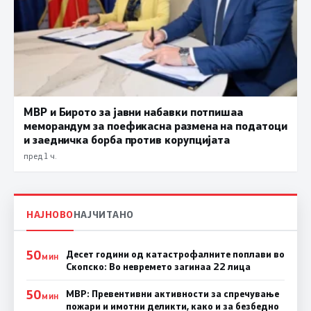
МВР и Бирото за јавни набавки потпишаа
меморандум за поефикасна размена на податоци
и заедничка борба против корупцијата
пред 1 ч.
НАЈНОВО
НАЈЧИТАНО
50
Десет години од катастрофалните поплави во
МИН
Скопско: Во невремето загинаа 22 лица
50
МВР: Превентивни активности за спречување
МИН
пожари и имотни деликти, како и за безбедно