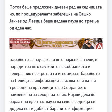
Потоа беше предложен дневен ред на седницата,
но, по процедуралната забелешка на Сашко
Јанчев од Левица беше дадена пауза во траење
од еден час.
Барањето за пауза, како што појасни јанчеви, е
поради тоа што службите на Собранието и
Генералниот секретар го игнорираат барањето
на Левица за информации за исплатени патни
трошоци на пратениците во Собранието
поименично за секој пратеник. Најави дека ќе
бараат по еден час пауза на секоја седница се
додека не ги добијат бараните информации.