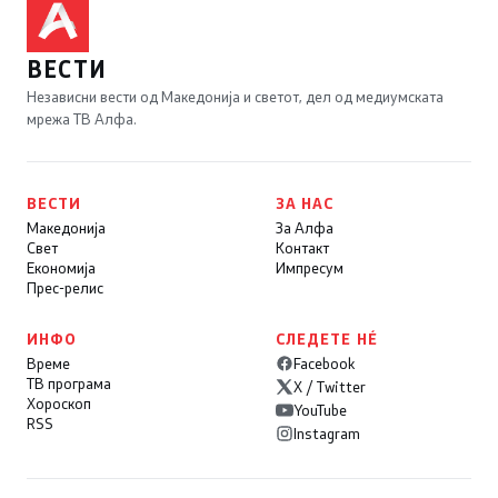
ВЕСТИ
Независни вести од Македонија и светот, дел од медиумската
мрежа ТВ Алфа.
ВЕСТИ
ЗА НАС
Македонија
За Алфа
Свет
Контакт
Економија
Импресум
Прес-релис
ИНФО
СЛЕДЕТЕ НÉ
Време
Facebook
ТВ програма
X / Twitter
Хороскоп
YouTube
RSS
Instagram