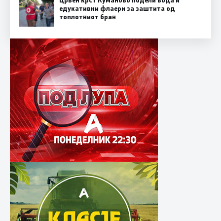
Црвен крст Куманово подели вода и
едукативни флаери за заштита од
топлотниот бран