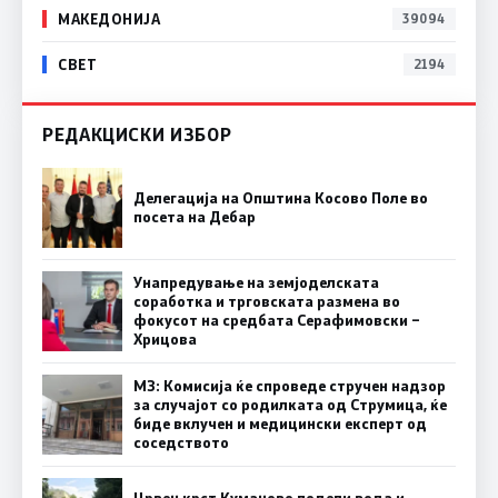
МАКЕДОНИЈА
39094
СВЕТ
2194
РЕДАКЦИСКИ ИЗБОР
Делегација на Општина Косово Поле во
посета на Дебар
Унапредување на земјоделската
соработка и трговската размена во
фокусот на средбата Серафимовски –
Хрицова
МЗ: Комисија ќе спроведе стручен надзор
за случајот со родилката од Струмица, ќе
биде вклучен и медицински експерт од
соседството