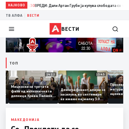
НАЈНОВО
08:30
ВРЕДИ: Дали Артан Груби ја купува слободата со тајните 
|
ТВ АЛФА
ВЕСТИ
ВЕСТИ
ТОП
15:20
14:12
13:45
Просек
Мицкоски за третата
матура 
Демографскиот аларм се
фаза од железничката
о: Во
оценка 
засилува, во септември
делница Крива Паланка
а 22
ќе имаме најмалку 3.000
– Деве Баир: Проектот
првачиња помалку
нема да заврши на
половина тунел во слепа
улица, сега имаме
целина
МАКЕДОНИЈА
Со „Проклети да се