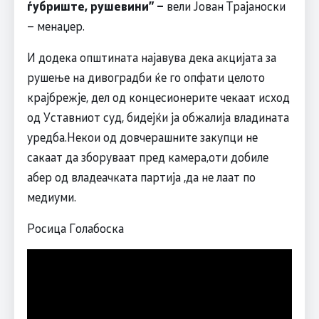
ѓубриште, рушевини” –
вели Јован Трајаноски
– менаџер.
И додека општината најавува дека акцијата за
рушење на дивоградби ќе го опфати целото
крајбрежје, дел од концесионерите чекаат исход
од Уставниот суд, бидејќи ја обжалија владината
уредба.Некои од довчерашните закупци не
сакаат да зборуваат пред камера,оти добиле
абер од владеачката партија ,да не лаат по
медиуми.
Росица Голабоска