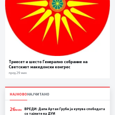
Триесет и шесто Генерално собрание на
Светскиот македонски конгрес
пред 29 мин.
НАЈНОВО
НАЈЧИТАНО
26
ВРЕДИ: Дали Артан Груби ја купува слободата
МИН
со тајните на ДУИ