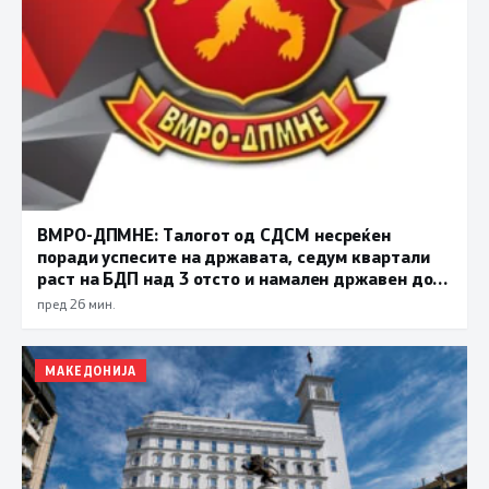
ВМРО-ДПМНЕ: Талогот од СДСМ несреќен
поради успесите на државата, седум квартали
раст на БДП над 3 отсто и намален државен долг
се показатели за економска стабилност
пред 26 мин.
МАКЕДОНИЈА