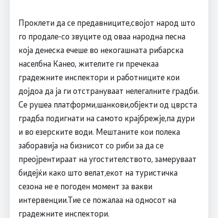
Проклети да се предавниците,својот народ што
го продале-со звуците од оваа народна песна
која денеска ечеше во некогашната рибарска
населбна Канео, жителите ги пречекаа
градежните инспектори и работниците кои
дојдоа да ја ги отстрануваат нелегалните градби.
Се рушеа платформи,шанкови,објекти од цврста
градба подигнати на самото крајбрежје,па дури
и во езерските води. Мештаните кои полека
заборавија на бизнисот со риби за да се
преојрентираат на угостителството, замеруваат
бидејќи како што велат,екот на туристичка
сезона не е погоден момент за вакви
интервенции.Тие се пожалаа на односот на
градежните инспектори.