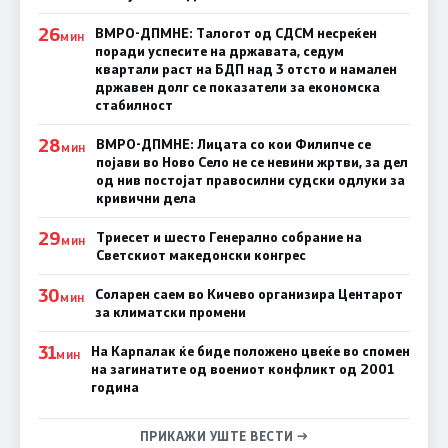
26
ВМРО-ДПМНЕ: Талогот од СДСМ несреќен
МИН
поради успесите на државата, седум
квартали раст на БДП над 3 отсто и намален
државен долг се показатели за економска
стабилност
28
ВМРО-ДПМНЕ: Лицата со кои Филипче се
МИН
појави во Ново Село не се невини жртви, за дел
од нив постојат правосилни судски одлуки за
кривични дела
29
Триесет и шесто Генерално собрание на
МИН
Светскиот македонски конгрес
30
Соларен саем во Кичево организира Центарот
МИН
за климатски промени
31
На Карпалак ќе биде положено цвеќе во спомен
МИН
на загинатите од воениот конфликт од 2001
година
ПРИКАЖИ УШТЕ ВЕСТИ →