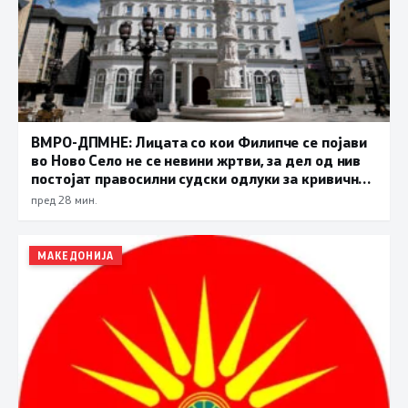
ВМРО-ДПМНЕ: Лицата со кои Филипче се појави
во Ново Село не се невини жртви, за дел од нив
постојат правосилни судски одлуки за кривични
дела
пред 28 мин.
МАКЕДОНИЈА