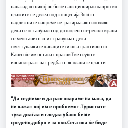
наназад,но никој не беше санкциониран,напротив
плажите се делеа под концесија.Зошто
надлежните навреме не рагираа ако воочиле
дека се остапувало од дозволеното-револтирани
се мештаните кои стравуваат дека
сместувачките капацитети во атрактивното
Канео,ќе им останат празни.Тие сеуште
инсиситраат на средба со локланите власти.
“Да седниме и да разговараме на маса, да
ни кажат кој им е проблемот.Туристите
тука доаѓаа и гледаа убаво беше
средено,добро е за око.Сега ова ќе биде