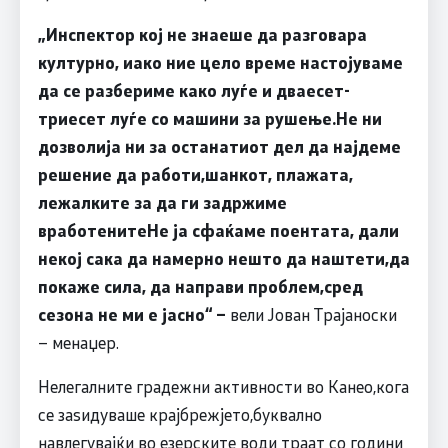
„Инспектор кој не знаеше да разговара
културно, иако ние цело време настојуваме
да се разбериме како луѓе и дваесет-
триесет луѓе со машини за рушење.Не ни
дозволија ни за останатиот дел да најдеме
решение да работи,шанкот, плажата,
лежалките за да ги задржиме
вработенитеНе ја сфаќаме поентата, дали
некој сака да намерно нешто да наштети,да
покаже сила, да направи проблем,сред
сезона не ми е јасно“ –
вели Јован Трајаноски
– менаџер.
Нелегалните градежни активности во Канео,кога
се заѕидуваше крајбрежјето,буквално
навлегувајќи во езерските води траат со години