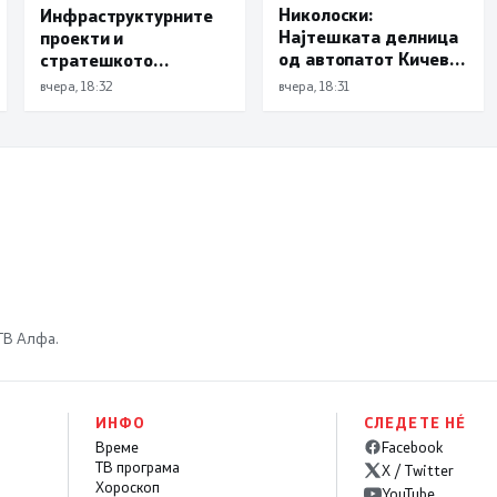
Николоски:
Инфраструктурните
Најтешката делница
проекти и
од автопатот Кичево-
стратешкото
Охрид ќе биде
партнерство во
вчера, 18:32
вчера, 18:31
пуштена во следните
фокусот на средбата
месеци, целосно
Николоски – Варнс
завршување до мај
следната година
 ТВ Алфа.
ИНФО
СЛЕДЕТЕ НÉ
Време
Facebook
ТВ програма
X / Twitter
Хороскоп
YouTube