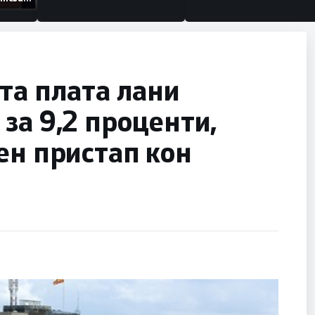
низации
та плата лани
за 9,2 проценти,
ен пристап кон