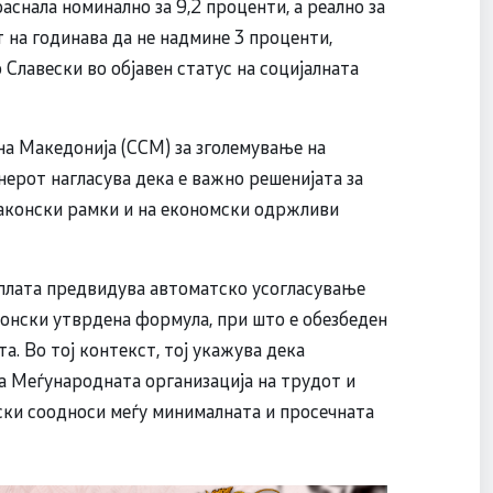
аснала номинално за 9,2 проценти, а реално за
т на годинава да не надмине 3 проценти,
 Славески во објавен статус на социјалната
на Македонија (ССМ) за зголемување на
нерот нагласува дека е важно решенијата за
 законски рамки и на економски одржливи
 плата предвидува автоматско усогласување
конски утврдена формула, при што е обезбеден
а. Во тој контекст, тој укажува дека
а Меѓународната организација на трудот и
иски соодноси меѓу минималната и просечната