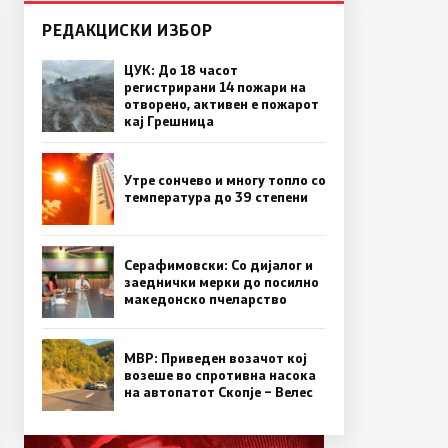
РЕДАКЦИСКИ ИЗБОР
ЦУК: До 18 часот
регистрирани 14 пожари на
отворено, активен е пожарот
кај Грешница
Утре сончево и многу топло со
температура до 39 степени
Серафимовски: Со дијалог и
заеднички мерки до посилно
македонско пчеларство
МВР: Приведен возачот кој
возеше во спротивна насока
на автопатот Скопје – Велес