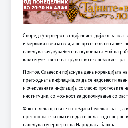
Според гувернерот, социјалниот дијалог за плат
и мерливи показатели, а не врз основа на анкетн
наведува зачувувањето на куповната моќ на раб
како и учеството на трудот во економскиот рас
Притоа, Славески појаснува дека корекцијата на
претходната инфлација, за да се надомести еве
и очекуваната инфлација, согласно прогнозите 
институции, со можност за дополнување со раст
Факт е дека платите во земјава бележат раст, а 
преговорите за платите да се водат одговорно и
наведува гувернерот на Народната банка
.