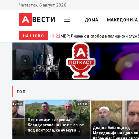
Четврток, 6 август 2026
ВЕСТИ
ДОМА
МАКЕДОНИЈА
НАЈНОВО
19:22
Ангелов: Спречена катастрофа во виничко, за
ТОП
12:39
15:38
Пет пожари го кренаа
ама: За
Кавадаречко на нозе – огнот
форма му
Двајца Албанци од
под контрола, се очекува
анците од
Македонија на црна
целосно гаснење
а кога му гори
Албанија: Тирана с