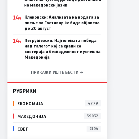
на македонски јазик
14
Клековски: Анализата на водата за
Ч
пиење во Гостивар ќе биде објавена
до 20 август
14
Петрушевски: Најголемата победа
Ч
над талогот кој се храни со
хистерија и безнадежност е успешна
Македонија
ПРИКАЖИ УШТЕ ВЕСТИ →
РУБРИКИ
ЕКОНОМИЈА
4779
МАКЕДОНИЈА
39032
СВЕТ
2194