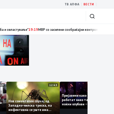
|
|
ТВ АЛФА
ВЕСТИ
иски службеник, поднесена кривична пријава за „злоупотреба на служб
13:13
12:43
12:
Пријавени како туристки, а
ваат
работат како танчерки во
Нов сомнителен случај од
те за
ноќни клубови – полицијата
Западно-нилска треска, на
откри сомнителна шема за
инфективна се уште има
можна трговија со луѓе
пациенти во критична