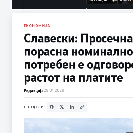
ваат „персона
дека работеле за
терористички орга
ЕКОНОМИЈА
Славески: Просечна
порасна номинално 
потребен е одговор
растот на платите
Редакција
29.01.2026
СПОДЕЛИ: