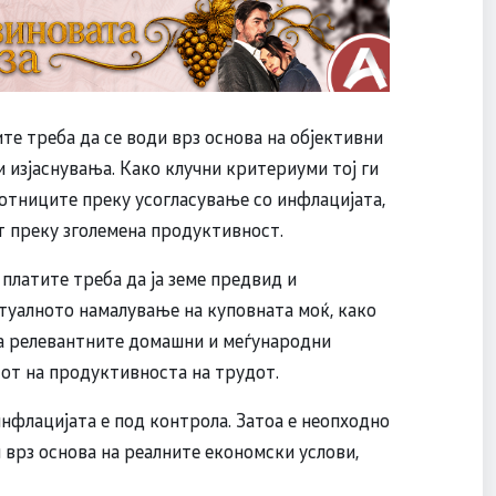
ите треба да се води врз основа на објективни
и изјаснувања. Како клучни критериуми тој ги
отниците преку усогласување со инфлацијата,
т преку зголемена продуктивност.
 платите треба да ја земе предвид и
нтуалното намалување на куповната моќ, како
на релевантните домашни и меѓународни
от на продуктивноста на трудот.
инфлацијата е под контрола. Затоа е неопходно
 врз основа на реалните економски услови,