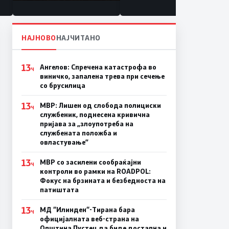
состојба
НАЈНОВО
НАЈЧИТАНО
13
Ангелов: Спречена катастрофа во
Ч
виничко, запалена трева при сечење
со брусилица
13
МВР: Лишен од слобода полициски
Ч
службеник, поднесена кривична
пријава за „злоупотреба на
службената положба и
овластување”
13
МВР со засилени сообраќајни
Ч
контроли во рамки на ROADPOL:
Фокус на брзината и безбедноста на
патиштата
13
МД “Илинден“-Тирана бара
Ч
официјалната веб-страна на
Општина Пустец да биде достапна и