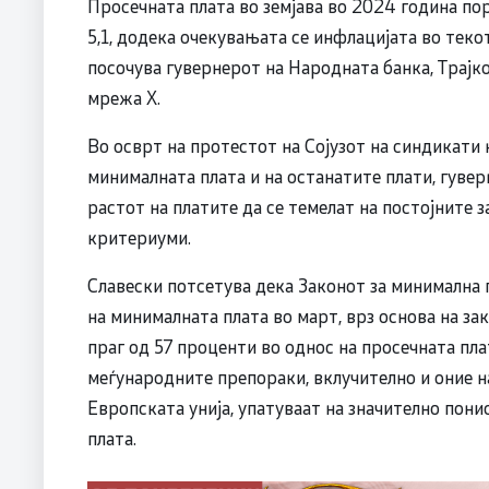
Просечната плата во земјава во 2024 година пор
5,1, додека очекувањата се инфлацијата во теко
посочува гувернерот на Народната банка, Трајко
мрежа Х.
Во осврт на протестот на Сојузот на синдикати 
минималната плата и на останатите плати, гувер
растот на платите да се темелат на постојните
критериуми.
Славески потсетува дека Законот за минимална
на минималната плата во март, врз основа на за
праг од 57 проценти во однос на просечната плат
меѓународните препораки, вклучително и оние н
Европската унија, упатуваат на значително пон
плата.