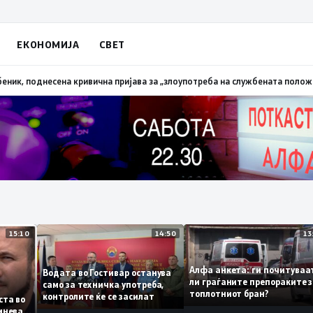
ЕКОНОМИЈА
СВЕТ
палена трева при сечење со брусилица
19:21
МВР: Лишен од слобода полиц
15:10
14:50
Алфа анкета: ги почиту
Водата во Гостивар останува
ли граѓаните препораки
само за техничка употреба,
топлотниот бран?
контролите ќе се засилат
 листа во
е сомнева