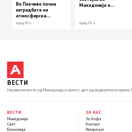
Во Пехчево почна
Македонија е
изградбата на
стабилна
атмосферска
канализација на
пред 16 ч.
пред 19 ч.
улицата
„Илинденска“,
улицата затворена до
18 август
ВЕСТИ
Независни вести од Македонија и светот, дел од медиумската мрежа
ВЕСТИ
ЗА НАС
Македонија
За Алфа
Свет
Контакт
Економија
Импресум