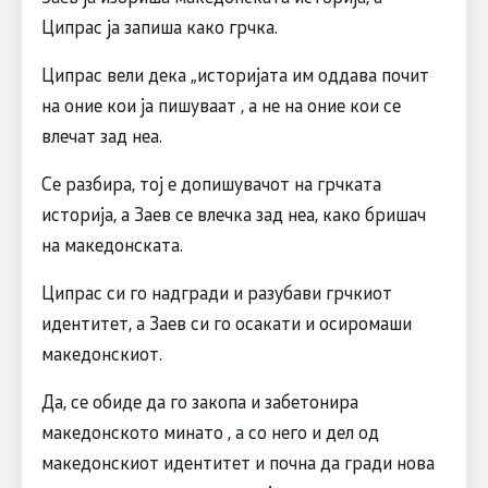
Ципрас ја запиша како грчка.
Ципрас вели дека „историјата им оддава почит
на оние кои ја пишуваат , а не на оние кои се
влечат зад неа.
Се разбира, тој е допишувачот на грчката
историја, а Заев се влечка зад неа, како бришач
на македонската.
Ципрас си го надгради и разубави грчкиот
идентитет, а Заев си го осакати и осиромаши
македонскиот.
Да, се обиде да го закопа и забетонира
македонското минато , а со него и дел од
македонскиот идентитет и почна да гради нова