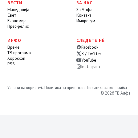
ВЕСТИ
ЗА НАС
Македонија
За Алфа
Свет
Контакт
Економија
Импресум
Прес-релис
ИНФО
СЛЕДЕТЕ НÉ
Време
Facebook
ТВ програма
X / Twitter
Хороскоп
YouTube
RSS
Instagram
Услови на користење
Политика за приватност
Политика за колачиња
© 2026 ТВ Алфа