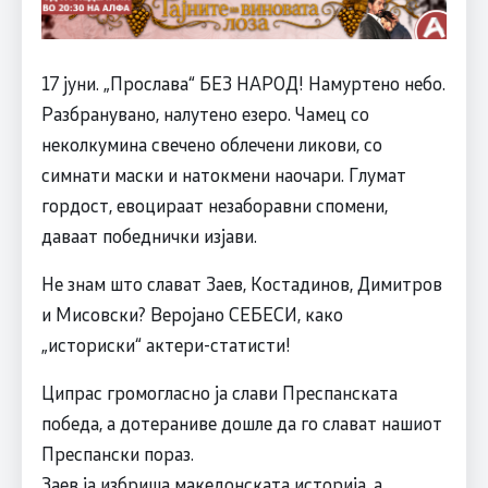
17 јуни. „Прослава“ БЕЗ НАРОД! Намуртено небо.
Разбранувано, налутено езеро. Чамец со
неколкумина свечено облечени ликови, со
симнати маски и натокмени наочари. Глумат
гордост, евоцираат незаборавни спомени,
даваат победнички изјави.
Не знам што слават Заев, Костадинов, Димитров
и Мисовски? Веројано СЕБЕСИ, како
„историски“ актери-статисти!
Ципрас громогласно ја слави Преспанската
победа, а дотераниве дошле да го слават нашиот
Преспански пораз.
Заев ја избриша македонската историја, а