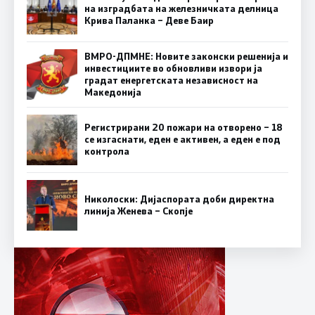
на изградбата на железничката делница
Крива Паланка – Деве Баир
ВМРО-ДПМНЕ: Новите законски решенија и
инвестициите во обновливи извори ја
градат енергетската независност на
Македонија
Регистрирани 20 пожари на отворено – 18
се изгаснати, еден е активен, а еден е под
контрола
Николоски: Дијаспората доби директна
линија Женева – Скопје