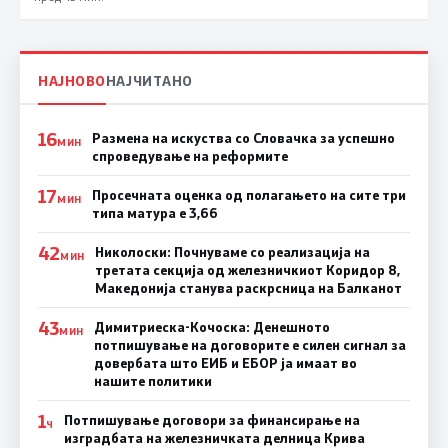
НАЈНОВО
НАЈЧИТАНО
16
Размена на искуства со Словачка за успешно
МИН
спроведување на реформите
17
Просечната оценка од полагањето на сите три
МИН
типа матура е 3,66
42
Николоски: Почнуваме со реализација на
МИН
третата секција од железничкиот Коридор 8,
Македонија станува раскрсница на Балканот
43
Димитриеска-Кочоска: Денешното
МИН
потпишување на договорите е силен сигнал за
довербата што ЕИБ и ЕБОР ја имаат во
нашите политики
1
Потпишување договори за финансирање на
Ч
изградбата на железничката делница Крива