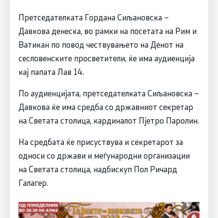
Претседателката Гордана Сиљановска –
Давкова денеска, во рамки на посетата на Рим и
Ватикан по повод чествувањето на Денот на
сесловенските просветители, ќе има аудиенција
кај папата Лав 14.
По аудиенцијата, претседателката Сиљановска –
Давкова ќе има средба со државниот секретар
на Светата столица, кардиналот Пјетро Паролин.
На средбата ќе присуствува и секретарот за
односи со држави и меѓународни организации
на Светата столица, надбискуп Пол Ричард
Галагер.