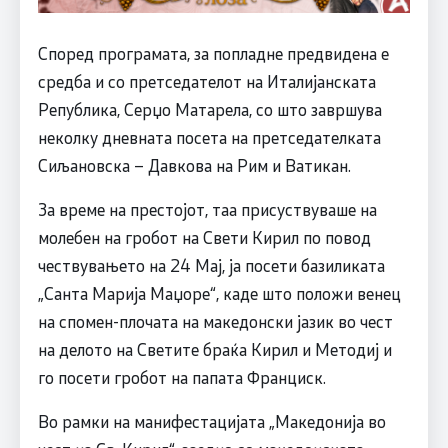
Според програмата, за попладне предвидена е
средба и со претседателот на Италијанската
Република, Серџо Матарела, со што завршува
неколку дневната посета на претседателката
Сиљановска – Давкова на Рим и Ватикан.
За време на престојот, таа присуствуваше на
молебен на гробот на Свети Кирил по повод
чествувањето на 24 Мај, ја посети базиликата
„Санта Марија Маџоре“, каде што положи венец
на спомен-плочата на македонски јазик во чест
на делото на Светите браќа Кирил и Методиј и
го посети гробот на папата Франциск.
Во рамки на манифестацијата „Македонија во