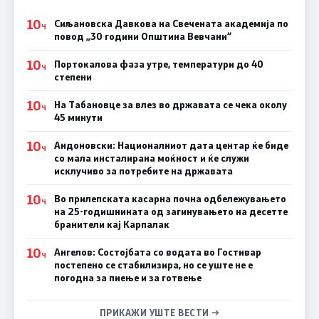
10
Сиљановска Давкова на Свечената академија по
Ч
повод „30 години Општина Вевчани“
10
Портокалова фаза утре, температури до 40
Ч
степени
10
На Табановце за влез во државата се чека околу
Ч
45 минути
10
Андоновски: Националниот дата центар ќе биде
Ч
со мала инсталирана моќност и ќе служи
исклучиво за потребите на државата
10
Во прилепската касарна почна одбележувањето
Ч
на 25-годишнината од загинувањето на десетте
бранители кај Карпалак
10
Ангелов: Состојбата со водата во Гостивар
Ч
постепено се стабилизира, но се уште не е
погодна за пиење и за готвење
ПРИКАЖИ УШТЕ ВЕСТИ →