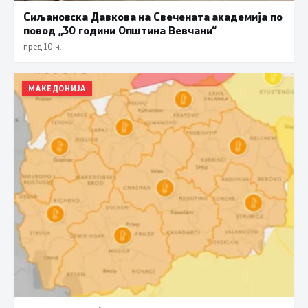
Сиљановска Давкова на Свечената академија по
повод „30 години Општина Вевчани“
пред 10 ч.
МАКЕДОНИЈА