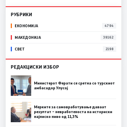
РУБРИКИ
ЕКОНОМИЈА
4794
МАКЕДОНИЈА
39162
СВЕТ
2198
РЕДАКЦИСКИ ИЗБОР
Министерот Ферати се сретна со турскиот
амбасадор Улусој
Мерките за самовработување даваат
резултат – невработеноста на историски
најниско ниво од 11,3%