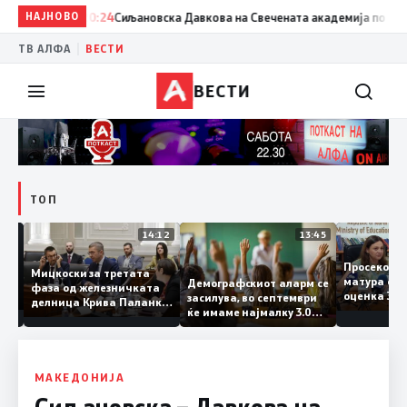
НАЈНОВО
20:24
Сиљановска Давкова на Свечената академија по повод „
|
ТВ АЛФА
ВЕСТИ
ВЕСТИ
ТОП
15:20
14:12
13:45
Просеко
Мицкоски за третата
матура 
Демографскиот аларм се
фаза од железничката
: Во
оценка 
засилува, во септември
делница Крива Паланка
 22
ќе имаме најмалку 3.000
– Деве Баир: Проектот
првачиња помалку
нема да заврши на
половина тунел во слепа
улица, сега имаме
целина
МАКЕДОНИЈА
Сиљановска – Давкова на