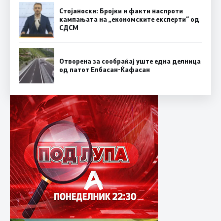
Стојаноски: Бројки и факти наспроти
кампањата на „економските експерти“ од
СДСM
Отворена за сообраќај уште една делница
од патот Елбасан-Ќафасан