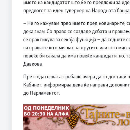
името на кандидатот што ќе го предложи за иден 
предлогот за иден гувернер на Народната банка
– Не го кажувам прво името пред новинарите, се
дека знам. Со право се создаде дебата и прашањ
се практикува за секоја функција – да седнете с
ги прашате што мислат за другите или што мисли 
повеќе би сакала да има повеќе кандидати, но, 
Давкова.
Претседателката требаше вчера да го достави п
Кабинет, информираа дека ќе направи дополните
до Парламентот.