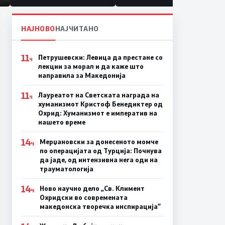
НАЈНОВО
НАЈЧИТАНО
11
Петрушевски: Левица да престане со
Ч
лекции за морал и да каже што
направила за Македонија
11
Лауреатот на Светската награда на
Ч
хуманизмот Кристоф Бенедиктер од
Охрид: Хуманизмот е императив на
нашето време
14
Мерџановски за донесеното момче
Ч
по операцијата од Турција: Почнува
да јаде, од интензивна нега оди на
трауматологија
14
Ново научно дело „Св. Климент
Ч
Охридски во современата
македонска творечка инспирација“