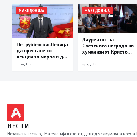
МАКЕДОНИЈА
МАКЕДОНИЈА
Лауреатот на
Петрушевски: Левица
Светската награда на
да престане со
хуманизмот Кристоф
лекции за морал и да
Бенедиктер од
каже што направила
Охрид: Хуманизмот е
пред 11 ч.
пред 11 ч.
за Македонија
императив на нашето
време
ВЕСТИ
Независни вести од Македонија и светот, дел од медиумската мрежа