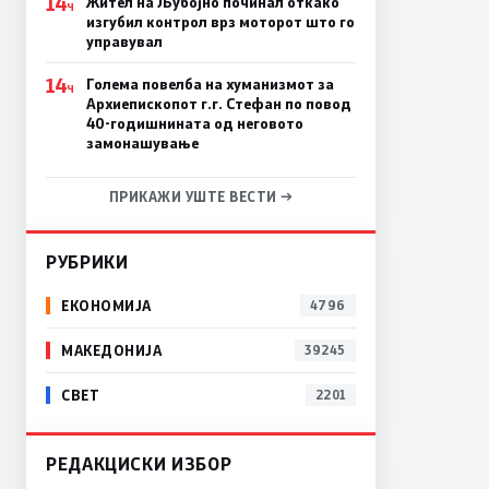
14
Жител на Љубојно починал откако
Ч
изгубил контрол врз моторот што го
управувал
14
Голема повелба на хуманизмот за
Ч
Архиепископот г.г. Стефан по повод
40-годишнината од неговото
замонашување
ПРИКАЖИ УШТЕ ВЕСТИ →
РУБРИКИ
ЕКОНОМИЈА
4796
МАКЕДОНИЈА
39245
СВЕТ
2201
РЕДАКЦИСКИ ИЗБОР