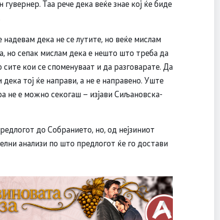
гувернер. Таа рече дека веќе знае кој ќе биде
.
 надевам дека не се лутите, но веќе мислам
а, но сепак мислам дека е нешто што треба да
о сите кои се споменуваат и да разговарате. Да
дека тој ќе направи, а не е направено. Уште
тоа не е можно секогаш – изјави Сиљановска-
редлогот до Собранието, но, од нејзиниот
лни анализи по што предлогот ќе го достави