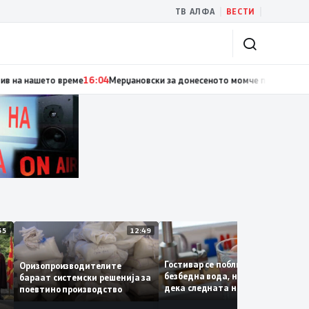
|
|
ТВ АЛФА
ВЕСТИ
тската награда на хуманизмот Кристоф Бенедиктер од Охрид: Хуманизмо
12:55
12:49
12:3
Гостивар се поблиску до
Оризопроизводителите
безбедна вода, надежите се
бараат системски решенија за
т
дека следната недела ќе
поевтино производство
ој
може да се пие и готви