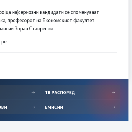
ројца најсериозни кандидати се споменуваат
ска, професорот на Економскиот факултет
нансии Зоран Ставрески.
тре.
→
ТВ РАСПОРЕД
→
ОВИ
→
ЕМИСИИ
→