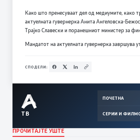
Како што пренесуваат дел од медиумите, како т
актуелната гувернерка Анита Ангеловска-Бежо
Трајко Славески и поранешниот министер за фи
Мандатот на актуелната гувернерка завршува у
СПОДЕЛИ:
ПОЧЕТНА
ТВ
СЕРИИ И ФИЛМ
ПРОЧИТАЈТЕ УШТЕ