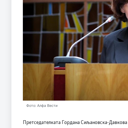
Фото: Алфа Вести
Претседателката Гордана Сиљановска-Давкова д