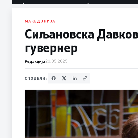
Белград
МАКЕДОНИЈА
Сиљановска Давкова
гувернер
Редакција
20.05.2025
СПОДЕЛИ: