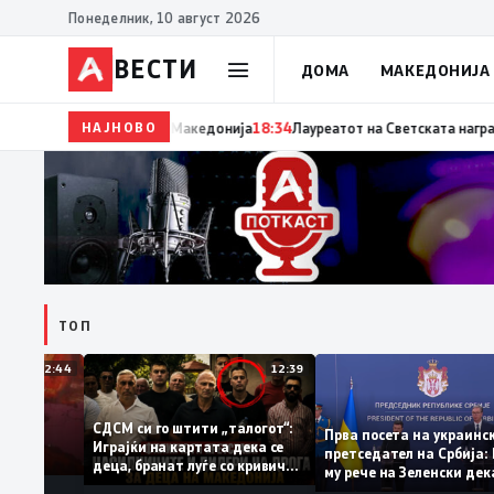
Понеделник, 10 август 2026
ВЕСТИ
ДОМА
МАКЕДОНИЈА
НАЈНОВО
19:09
Петрушевски: Левица да престане со лекции 
ТОП
12:44
12:39
СДСМ си го штити „талогот“:
Прва посета на укра
ема да
Играјќи на картата дека се
претседател на Срби
најавува
деца, бранат луѓе со кривични
му рече на Зеленски 
иња,
досиеја
оптимист за патот к
дување дури