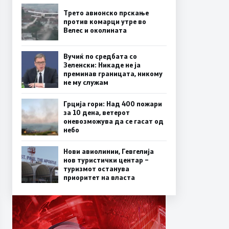
Трето авионско прскање
против комарци утре во
Велес и околината
Вучиќ по средбата со
Зеленски: Никаде не ја
преминав границата, никому
не му служам
Грција гори: Над 400 пожари
за 10 дена, ветерот
оневозможува да се гасат од
небо
Нови авиолинии, Гевгелија
нов туристички центар –
туризмот останува
приоритет на власта