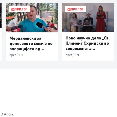
ПРИЛОГ
ПРИЛОГ
Ново научно дело „Св.
Мерџановски за
Климент Охридски во
донесеното момче по
современата
операцијата од
македонска творечка
Турција: Почнува да
пред 14 ч.
пред 14 ч.
инспирација“
јаде, од интензивна
нега оди на
трауматологија
 ТВ Алфа.