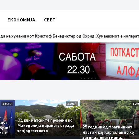
ЕКОНОМИЈА
СВЕТ
за морал и да каже што направила за Македонија
18:34
Лауреатот на Све
15:29
13:04
Од климатските промени во
инскиот
Македонија најмногу страда
25 години од трагичнио
ја: Вучиќ
земјоделството
настан кај Карпалак во к
дека не е
загинаа десетмина
он ЕУ на