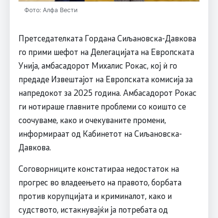
Фото: Алфа Вести
Претседателката Гордана Сиљановска-Давкова
го прими шефот на Делегацијата на Европската
Унија, амбасадорот Михалис Рокас, кој ѝ го
предаде Извештајот на Европската комисија за
напредокот за 2025 година. Амбасадорот Рокас
ги нотираше главните проблеми со коишто се
соочуваме, како и очекуваните промени,
информираат од Кабинетот на Сиљановска-
Давкова.
Соговорниците констатираа недостаток на
прогрес во владеењето на правото, борбата
против корупцијата и криминалот, како и
судството, истакнувајќи ја потребата од