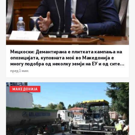
Мицкоски: Демантирана е плитката кампања на
опозицијата, куповната моќ во Македонија е
многу подобра од неколку земји на ЕУ и од сите
држави во регионот
пред 1 мин.
МАКЕДОНИЈА