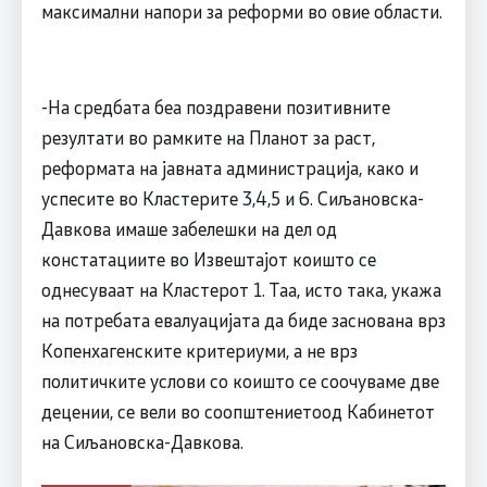
максимални напори за реформи во овие области.
-На средбата беа поздравени позитивните
резултати во рамките на Планот за раст,
реформата на јавната администрација, како и
успесите во Кластерите 3,4,5 и 6. Сиљановска-
Давкова имаше забелешки на дел од
констатациите во Извештајот коишто се
однесуваат на Кластерот 1. Таа, исто така, укажа
на потребата евалуацијата да биде заснована врз
Копенхагенските критериуми, а не врз
политичките услови со коишто се соочуваме две
децении, се вели во соопштениетоод Кабинетот
на Сиљановска-Давкова.