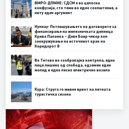
ВМРО-ДПМНЕ: СДСМ е во целосна
конфузија, сто теми во едно соопштение, а
ниту еден аргумент
Нупнау: Потпишувањето на договорите за
финансирање на железничката делница
Крива Паланка – Деве Баир чекор кон
заокружување на источниот крак на
Коридорот 8
Во Тетово во сообраќајна контрола, едно
лице лишено од слобода, одземен еден
мопед и едно лесно електрично возило
Ќура: Струга го живее врвот на летната
туристичка сезона