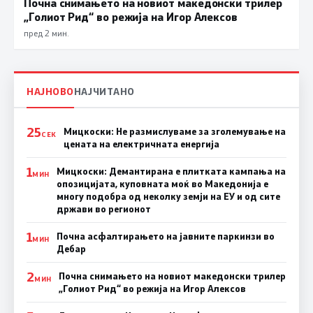
Почна снимањето на новиот македонски трилер
„Голиот Рид“ во режија на Игор Алексов
пред 2 мин.
НАЈНОВО
НАЈЧИТАНО
25
Мицкоски: Не размислуваме за зголемување на
СЕК
цената на електричната енергија
1
Мицкоски: Демантирана е плитката кампања на
МИН
опозицијата, куповната моќ во Македонија е
многу подобра од неколку земји на ЕУ и од сите
држави во регионот
1
Почна асфалтирањето на јавните паркинзи во
МИН
Дебар
2
Почна снимањето на новиот македонски трилер
МИН
„Голиот Рид“ во режија на Игор Алексов