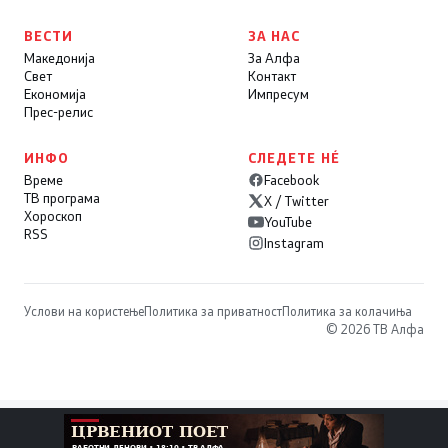
ВЕСТИ
ЗА НАС
Македонија
За Алфа
Свет
Контакт
Економија
Импресум
Прес-релис
ИНФО
СЛЕДЕТЕ НÉ
Време
Facebook
ТВ програма
X / Twitter
Хороскоп
YouTube
RSS
Instagram
Услови на користење
Политика за приватност
Политика за колачиња
© 2026 ТВ Алфа