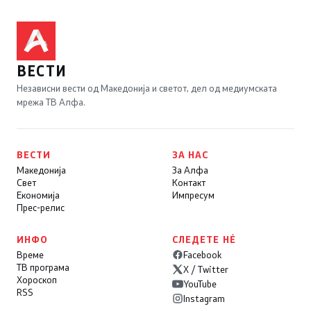
ВЕСТИ
Независни вести од Македонија и светот, дел од медиумската
мрежа ТВ Алфа.
ВЕСТИ
ЗА НАС
Македонија
За Алфа
Свет
Контакт
Економија
Импресум
Прес-релис
ИНФО
СЛЕДЕТЕ НÉ
Време
Facebook
ТВ програма
X / Twitter
Хороскоп
YouTube
RSS
Instagram