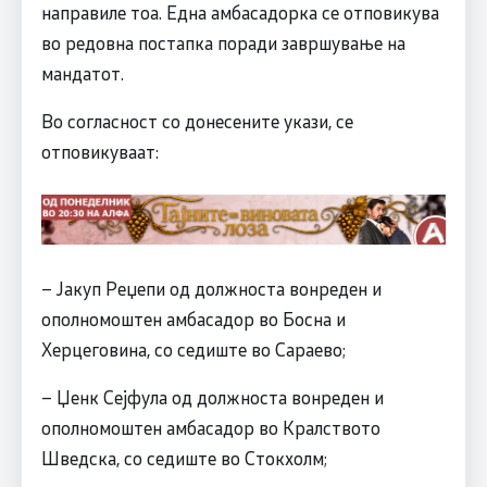
направиле тоа. Една амбасадорка се отповикува
во редовна постапка поради завршување на
мандатот.
Во согласност со донесените укази, се
отповикуваат:
– Јакуп Реџепи од должноста вонреден и
ополномоштен амбасадор во Босна и
Херцеговина, со седиште во Сараево;
– Џенк Сејфула од должноста вонреден и
ополномоштен амбасадор во Кралството
Шведска, со седиште во Стокхолм;