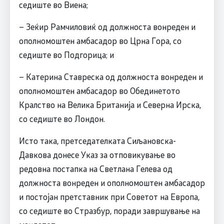
седиште во Виена;
– Зеќир Рамчиловиќ од должноста вонреден и
ополномоштен амбасадор во Црна Гора, со
седиште во Подгорица; и
– Катерина Ставреска од должноста вонреден и
ополномоштен амбасадор во Обединетото
Кралство на Велика Британија и Северна Ирска,
со седиште во Лондон.
Исто така, претседателката Сиљановска-
Давкова донесе Указ за отповикување во
редовна постапка на Светлана Гелева од
должноста вонреден и ополномоштен амбасадор
и постојан претставник при Советот на Европа,
со седиште во Стразбур, поради завршување на