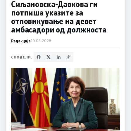
Сиљановска-Давкова ги
потпиша указите за
отповикување на девет
амбасадори од должноста
Редакција
10.03.2025
СПОДЕЛИ: