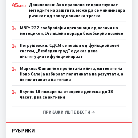
45
Даниловски: Ако правилно се применуваат
МИН
методите на заштита, може да се минимизира
ризикот од западнонилска треска
1
МВР: 222 сообраќајни прекршоци од возачи на
Ч
мотоцикли, 14 лишени поради безобѕирно возење
1
Петрушевски: СДСМ се плаши од функционален
Ч
систем, „Безбеден град“ е доказ дека
институциите функционираат
1
Марков: Филипче е прочитана книга, жителите на
Ч
Ново Село ја избираат политиката на резултати, а
не политиката на тензии
1
Вкупно 18 пожари на отворено денеска до 18
Ч
часот, два се активни
ПРИКАЖИ УШТЕ ВЕСТИ →
РУБРИКИ