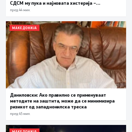
СДСМ му пука и најновата хистерија –
прифаќање на француски предлог
пред 44 мин.
МАКЕДОНИЈА
Даниловски: Ако правилно се применуваат
методите на заштита, може да се минимизира
ризикот од западнонилска треска
пред 45 мин.
МАКЕДОНИЈА