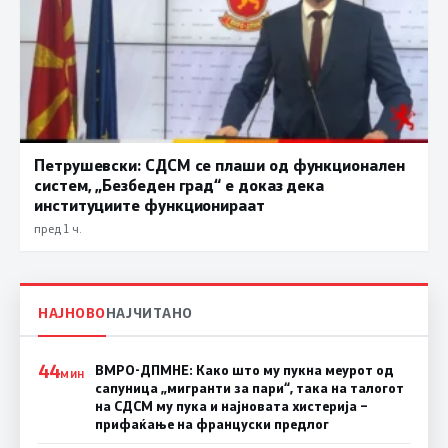
Петрушевски: СДСМ се плаши од функционален
систем, „Безбеден град“ е доказ дека
институциите функционираат
пред 1 ч.
НАЈНОВО
НАЈЧИТАНО
44
ВМРО-ДПМНЕ: Како што му пукна меурот од
МИН
сапуница „мигранти за пари“, така на талогот
на СДСМ му пука и најновата хистерија –
прифаќање на француски предлог