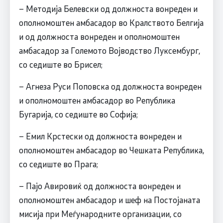
– Методија Белевски од должноста вонреден и
ополномоштен амбасадор во Кралството Белгија
и од должноста вонреден и ополномоштен
амбасадор за Големото Војводство Луксембург,
со седиште во Брисел;
– Агнеза Руси Поповска од должноста вонреден
и ополномоштен амбасадор во Република
Бугарија, со седиште во Софија;
– Емил Крстески од должноста вонреден и
ополномоштен амбасадор во Чешката Република,
со седиште во Прага;
– Пајо Авировиќ од должноста вонреден и
ополномоштен амбасадор и шеф на Постојаната
мисија при Меѓународните организации, со