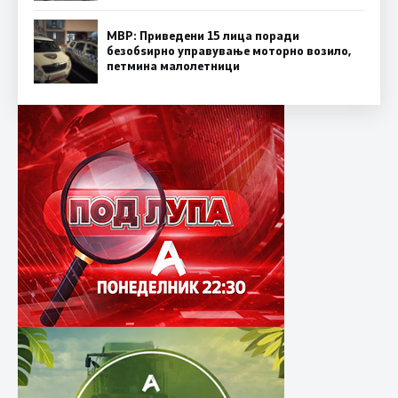
МВР: Приведени 15 лица поради
безобѕирно управување моторно возило,
петмина малолетници