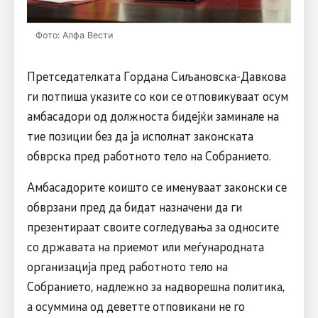
Фото: Алфа Вести
Претседателката Гордана Сиљановска-Давкова
ги потпиша указите со кои се отповикуваат осум
амбасадори од должноста бидејќи заминале на
тие позиции без да ја исполнат законската
обврска пред работното тело на Собранието.
Амбасадорите коишто се именуваат законски се
обврзани пред да бидат назначени да ги
презентираат своите согледувања за односите
со државата на приемот или меѓународната
организација пред работното тело на
Собранието, надлежно за надворешна политика,
а осуммина од деветте отповикани не го