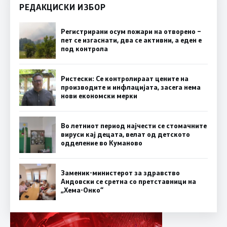
РЕДАКЦИСКИ ИЗБОР
Регистрирани осум пожари на отворено –
пет се изгаснати, два се активни, а еден е
под контрола
Ристески: Се контролираат цените на
производите и инфлацијата, засега нема
нови економски мерки
Во летниот период најчести се стомачните
вируси кај децата, велат од детското
одделение во Куманово
Заменик-министерот за здравство
Андовски се сретна со претставници на
„Хема-Онко“