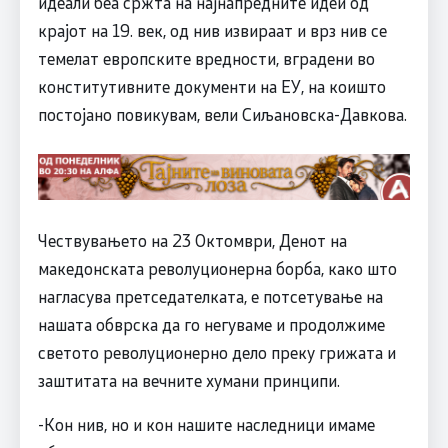
идеали беа сржта на најнапредните идеи од
крајот на 19. век, од нив извираат и врз нив се
темелат европските вредности, вградени во
конститутивните документи на ЕУ, на коишто
постојано повикувам, вели Сиљановска-Давкова.
Чествувањето на 23 Октомври, Денот на
македонската револуционерна борба, како што
нагласува претседателката, е потсетување на
нашата обврска да го негуваме и продолжиме
светото револуционерно дело преку грижата и
заштитата на вечните хумани принципи.
-Кон нив, но и кон нашите наследници имаме