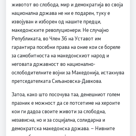
животот во слобода, мир и демократија во своја
национална држава не ни е подарен, туку е
извојуван и изборен од нашите предци,
македонските револуционери. Не случајно
Републиката, во Член 36 на Уставот им
гарантира посебни права на оние кои се бореле
за самобитноста на македонскиот народ и
неговата државност во национално-
ослободителните војни за Македонија, истакнува
претседателката Сиљановска-Давкова.
Затоа, како што посочува таа, денешниот голем
празник е можност да се потсетиме на хероите
кои ги дадоа своите животи за слободна,
независна, но и за социјална, солидарна и
демократска македонска држава. – Нивните