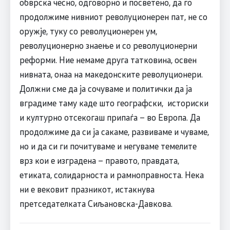
обврска чесно, одговорно и посветено, да го
продолжиме нивниот револуционерен пат, не со
оружје, туку со револуционерен ум,
револуционерно знаење и со револуционерни
реформи. Ние немаме друга татковина, освен
нивната, онаа на македонските револуционери.
Должни сме да ја сочуваме и политички да ја
вградиме таму каде што географски, историски
и културно отсекогаш припаѓа – во Европа. Да
продолжиме да си ја сакаме, развиваме и чуваме,
но и да си ги почитуваме и негуваме темелите
врз кои е изградена – правото, правдата,
етиката, солидарноста и рамноправноста. Нека
ни е вековит празникот, истакнува
претседателката Сиљановска-Давкова.