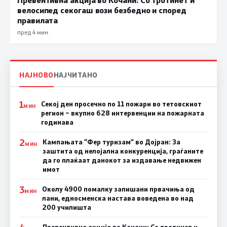
велосипед секогаш вози безбедно и според
правилата
пред 4 мин.
НАЈНОВО
НАЈЧИТАНО
1
Секој ден просечно по 11 пожари во тетовскиот
МИН
регион – вкупно 628 интервенции на пожарната
годинава
2
Кампањата “Фер туризам” во Дојран: За
МИН
заштита од нелојална конкуренција, граѓаните
да го плаќаат данокот за издавање недвижен
имот
3
Околу 4900 помалку запишани првачиња од
МИН
лани, едносменска настава воведена во над
200 училишта
Превентивна акција во Кочани: Со тротинет и