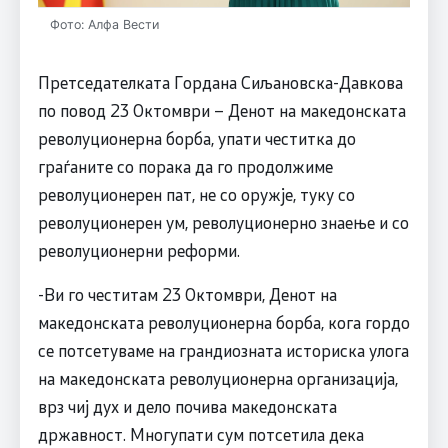
Фото: Алфа Вести
Претседателката Гордана Сиљановска-Давкова
по повод 23 Октомври – Денот на македонската
револуционерна борба, упати честитка до
граѓаните со порака да го продолжиме
револуционерен пат, не со оружје, туку со
револуционерен ум, револуционерно знаење и со
револуционерни реформи.
-Ви го честитам 23 Октомври, Денот на
македонската револуционерна борба, кога гордо
се потсетуваме на грандиозната историска улога
на македонската револуционерна организација,
врз чиј дух и дело почива македонската
државност. Многупати сум потсетила дека