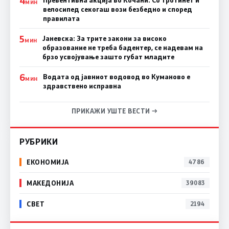
4
МИН
велосипед секогаш вози безбедно и според
правилата
5
Јаневска: За трите закони за високо
МИН
образование не треба бадентер, се надевам на
брзо усвојување зашто губат младите
6
Водата од јавниот водовод во Куманово е
МИН
здравствено исправна
ПРИКАЖИ УШТЕ ВЕСТИ →
РУБРИКИ
ЕКОНОМИЈА
4786
МАКЕДОНИЈА
39083
СВЕТ
2194