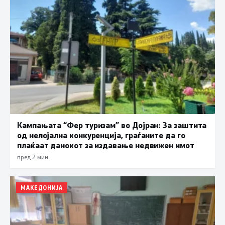
Кампањата “Фер туризам” во Дојран: За заштита
од нелојална конкуренција, граѓаните да го
плаќаат данокот за издавање недвижен имот
пред 2 мин.
МАКЕДОНИЈА