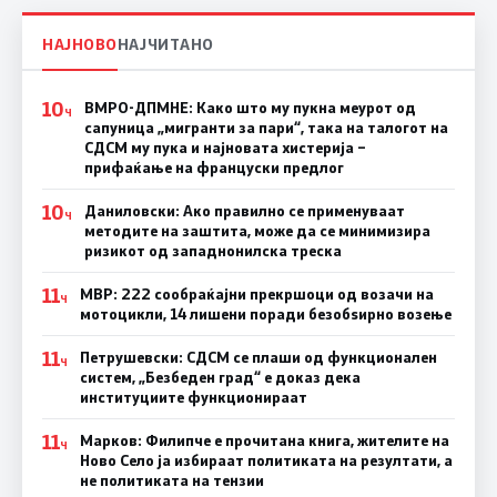
НАЈНОВО
НАЈЧИТАНО
10
ВМРО-ДПМНЕ: Како што му пукна меурот од
Ч
сапуница „мигранти за пари“, така на талогот на
СДСМ му пука и најновата хистерија –
прифаќање на француски предлог
10
Даниловски: Ако правилно се применуваат
Ч
методите на заштита, може да се минимизира
ризикот од западнонилска треска
11
МВР: 222 сообраќајни прекршоци од возачи на
Ч
мотоцикли, 14 лишени поради безобѕирно возење
11
Петрушевски: СДСМ се плаши од функционален
Ч
систем, „Безбеден град“ е доказ дека
институциите функционираат
11
Марков: Филипче е прочитана книга, жителите на
Ч
Ново Село ја избираат политиката на резултати, а
не политиката на тензии