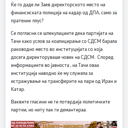
Ќе го даде ли Заев директорското место на
финансиската полиција на кадар од ДПА, само за
пратеник плус?
Се погласни се шпекулациите дека партијата на
Тачи како услов за коалицирање со СДСМ барала
раководно место во институцијата со која
досега директоруваше човек на СДСМ. Според
информациите во јавноста , на Тачи оваа
институција наводно ќе му служела за
истражување на трансферите на пари од Иран и
Катар.
Ваквите гласини не ги потврдија политичките
партии, но ниту пак ги демантираа.