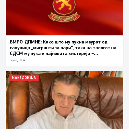
ВМРО-ДПМНЕ: Како што му пукна меурот од
сапуница „мигранти за пари“, така на талогот на
СДСМ му пука и најновата хистерија –
прифаќање на француски предлог
пред 10 ч.
МАКЕДОНИЈА