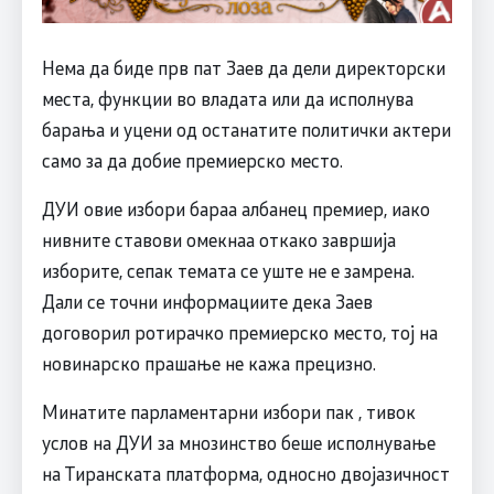
Нема да биде прв пат Заев да дели директорски
места, функции во владата или да исполнува
барања и уцени од останатите политички актери
само за да добие премиерско место.
ДУИ овие избори бараа албанец премиер, иако
нивните ставови омекнаа откако завршија
изборите, сепак темата се уште не е замрена.
Дали се точни информациите дека Заев
договорил ротирачко премиерско место, тој на
новинарско прашање не кажа прецизно.
Минатите парламентарни избори пак , тивок
услов на ДУИ за мнозинство беше исполнување
на Тиранската платформа, односно двојазичност