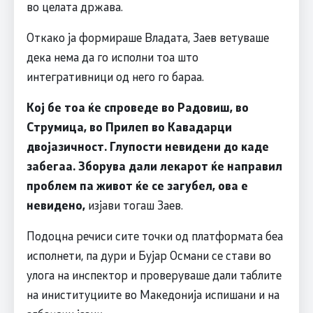
во целата држава.
Откако ја формираше Владата, Заев ветуваше
дека нема да го исполни тоа што
интегративници од него го бараа.
Кој бе тоа ќе спроведе во Радовиш, во
Струмица, во Прилеп во Кавадарци
двојазичност. Глупости невидени до каде
забегаа. Зборува дали лекарот ќе направил
проблем па живот ќе се загубел, ова е
невидено,
изјави тогаш Заев.
Подоцна речиси сите точки од платформата беа
исполнети, па дури и Бујар Османи се стави во
улога на инспектор и проверуваше дали таблите
на иниституциите во Македонија испишани и на