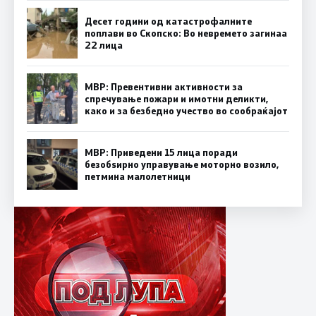
Десет години од катастрофалните
поплави во Скопско: Во невремето загинаа
22 лица
МВР: Превентивни активности за
спречување пожари и имотни деликти,
како и за безбедно учество во сообраќајот
МВР: Приведени 15 лица поради
безобѕирно управување моторно возило,
петмина малолетници