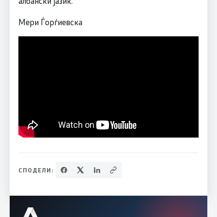
албански јазик.
Mери Ѓорѓиевска
СПОДЕЛИ: