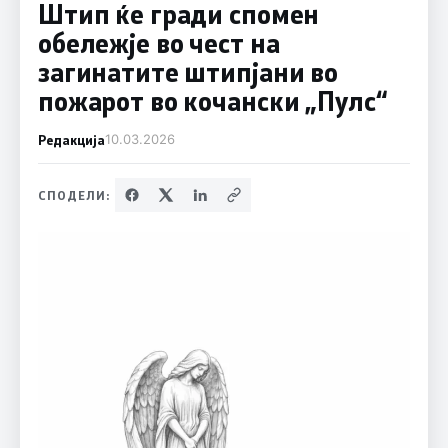
Штип ќе гради спомен
обележје во чест на
загинатите штипјани во
пожарот во кочански „Пулс“
Редакција
10.03.2026
СПОДЕЛИ: