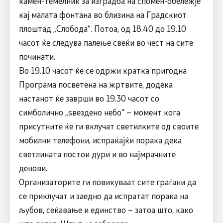
камен-темелник за изградба на спомен-обележје
кај малата фонтана во близина на Градскиот
плоштад „Слобода“. Потоа, од 18.40 до 19.10
часот ќе следува палење свеќи во чест на сите
починати.
Во 19.10 часот ќе се одржи кратка пригодна
Програма посветена на жртвите, додека
настанот ќе заврши во 19.30 часот со
симболично „ѕвездено небо“ – момент кога
присутните ќе ги вклучат светилките од своите
мобилни телефони, испраќајќи порака дека
светлината постои дури и во најмрачните
денови.
Организаторите ги повикуваат сите граѓани да
се приклучат и заедно да испратат порака на
љубов, сеќавање и единство – затоа што, како