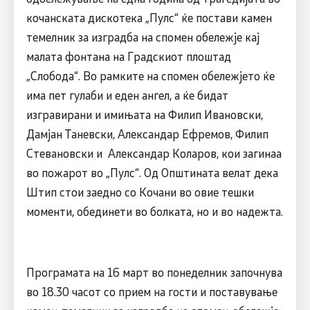
кочанската дискотека „Пулс“ ќе постави камен
темелник за изградба на спомен обележје кај
малата фонтана на Градскиот плоштад
„Слобода“. Во рамките на спомен обележјето ќе
има пет гулаби и еден ангел, а ќе бидат
изгравирани и имињата на Филип Ивановски,
Дамјан Таневски, Александар Ефремов, Филип
Стевановски и Александар Коларов, кои загинаа
во пожарот во „Пулс“. Од Општината велат дека
Штип стои заедно со Кочани во овие тешки
моменти, обединети во болката, но и во надежта.
Програмата на 16 март во понеделник започнува
во 18.30 часот со прием на гости и поставување