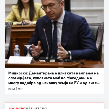
Мицкоски: Демантирана е плитката кампања на
опозицијата, куповната моќ во Македонија е
многу подобра од неколку земји на ЕУ и од сите
држави во регионот
пред 2 мин.
НАЈНОВО
НАЈЧИТАНО