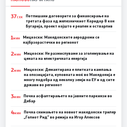
37
Потпишани договорите за финансирање на
СЕК
третата фаза од железничкиот Коридор 8 кон
Бугарија, проект којшто е реален и остварлив
1
Мицкоски: Македонските аеродроми се
МИН
најбрзорастечки во регионот
2
Мицкоски: Не размислуваме за зголемување на
МИН
цената на електричната енергија
2
Мицкоски: Демантирана е плитката кампања
МИН
на опозицијата, куповната моќ во Македонија е
многу подобра од неколку земји на ЕУ и од сите
држави во регионот
3
Почна асфалтирањето на јавните паркинзи во
МИН
Дебар
4
Почна снимањето на новиот македонски трилер
МИН
„Голиот Рид“ во режија на Игор Алексов