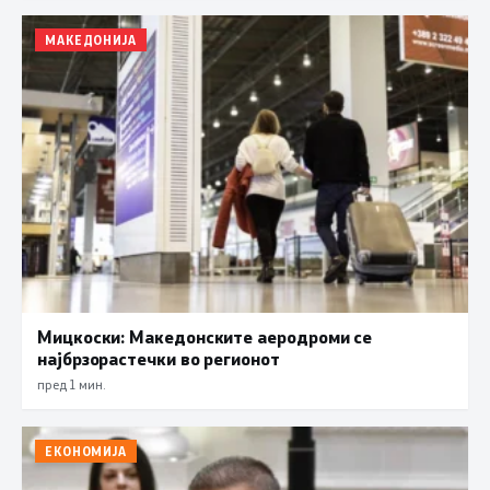
МАКЕДОНИЈА
Мицкоски: Македонските аеродроми се
најбрзорастечки во регионот
пред 1 мин.
ЕКОНОМИЈА