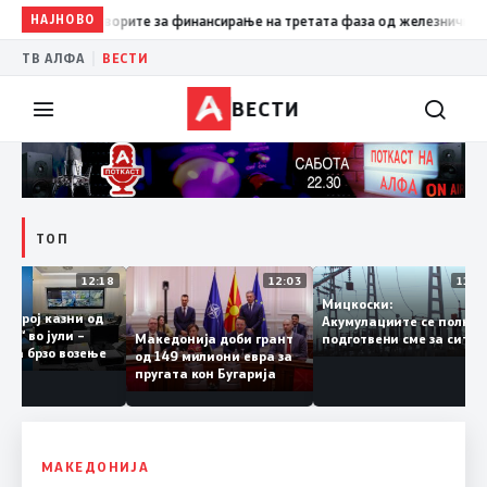
НАЈНОВО
14:24
Потпишани договорите за финансирање на третата ф
|
ТВ АЛФА
ВЕСТИ
ВЕСТИ
ТОП
12:18
12:03
1
Мицкоски:
рден број казни од
Акумулациите се пол
ф сити“ во јули –
Македонија доби грант
подготвени сме за си
ногу за брзо возење
од 149 милиони евра за
ризици, не размислу
пругата кон Бугарија
за поскапување на
струјата
МАКЕДОНИЈА