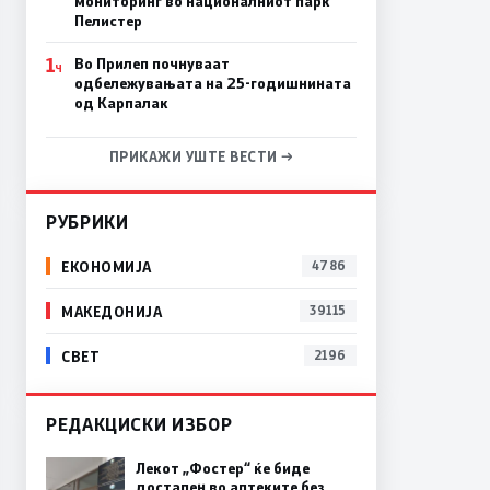
мониторинг во националниот парк
Пелистер
1
Во Прилеп почнуваат
Ч
одбележувањата на 25-годишнината
од Карпалак
ПРИКАЖИ УШТЕ ВЕСТИ →
РУБРИКИ
ЕКОНОМИЈА
4786
МАКЕДОНИЈА
39115
СВЕТ
2196
РЕДАКЦИСКИ ИЗБОР
Лекот „Фостер“ ќе биде
достапен во аптеките без