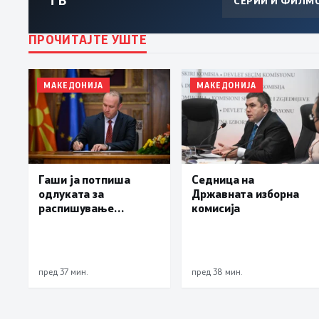
ТВ
СЕРИИ И ФИЛМ
ПРОЧИТАЈТЕ УШТЕ
МАКЕДОНИЈА
МАКЕДОНИЈА
Гаши ја потпиша
Седница на
одлуката за
Државната изборна
распишување
комисија
предвремени избори
за градоначалник на
Брвеница, ќе се
одржат на 18
пред 37 мин.
пред 38 мин.
октомври