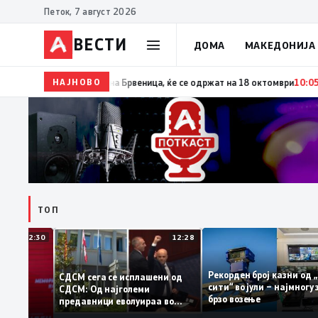
Петок, 7 август 2026
ВЕСТИ
ДОМА
МАКЕДОНИЈА
НАЈНОВО
10:06
Гаши ја потпиша одлуката за распишување пр
ТОП
12:30
12:28
Рекорден број казни 
СДСМ сега се исплашени од
сити“ во јули – најмн
СДСМ: Од најголеми
тоците на
брзо возење
предавници еволуираа во
антираат
најголеми патриоти