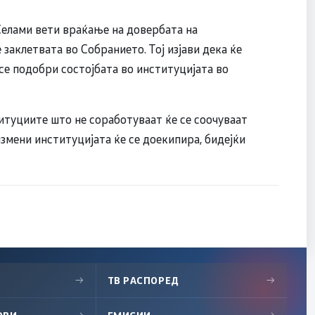
елами вети враќање на довербата на
 заклетвата во Собранието. Тој изјави дека ќе
се подобри состојбата во институцијата во
итуциите што не соработуваат ќе се соочуваат
измени институцијата ќе се доекипира, бидејќи
→
ТВ РАСПОРЕД
→