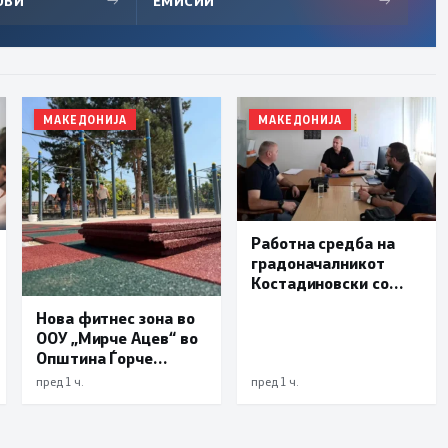
ОВИ
→
ЕМИСИИ
→
МАКЕДОНИЈА
МАКЕДОНИЈА
Работна средба на
градоначалникот
Костадиновски со
новиот началник на
Нова фитнес зона во
ОВР Виница Даниел
ООУ „Мирче Ацев“ во
Трајчев
Општина Ѓорче
Петров
пред 1 ч.
пред 1 ч.