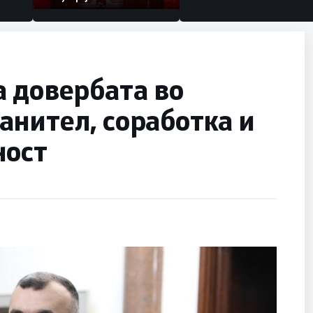
 довербата во
нител, соработка и
ност