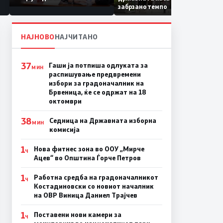
Коридор 8, Македонија
забрзано темпо
станува раскрсница на
Балканот
НАЈНОВО
НАЈЧИТАНО
37
Гаши ја потпиша одлуката за
МИН
распишување предвремени
избори за градоначалник на
Брвеница, ќе се одржат на 18
октомври
38
Седница на Државната изборна
МИН
комисија
1
Нова фитнес зона во ООУ „Мирче
Ч
Ацев“ во Општина Ѓорче Петров
1
Работна средба на градоначалникот
Ч
Костадиновски со новиот началник
на ОВР Виница Даниел Трајчев
1
Поставени нови камери за
Ч