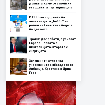
доплата, само со законски
утврдената партиципација
ИЈЗ: Нови содржини на
апликацијата „Беббо“ во
рамки на Светската недела
на доењето
Трамп: Две работи ја убиваат
Европа – првата е
имиграцијата, втората е
енергијата
Зеленски ги отповика
украинските амбасадори во
Албанија, Хрватска и Црна
Гора