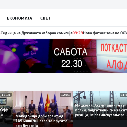
ЕКОНОМИЈА
СВЕТ
едвремени избори за градоначалник на Брвеница, ќе се одржат на 18 ок
12:18
12:03
Мицкоски: Акумулациите 
од „Сејф
полни, подготвени сме за
огу за
ризици, не размислување 
Македонија доби грант од
поскапување на струјата
149 милиони евра за пругата
кон Бугарија