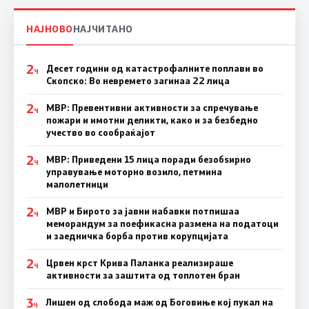
НАЈНОВО
НАЈЧИТАНО
2
Десет години од катастрофалните поплави во
Ч
Скопско: Во невремето загинаа 22 лица
2
МВР: Превентивни активности за спречување
Ч
пожари и имотни деликти, како и за безбедно
учество во сообраќајот
2
МВР: Приведени 15 лица поради безобѕирно
Ч
управување моторно возило, петмина
малолетници
2
МВР и Бирото за јавни набавки потпишаа
Ч
меморандум за поефикасна размена на податоци
и заедничка борба против корупцијата
2
Црвен крст Крива Паланка реализираше
Ч
активности за заштита од топлотен бран
3
Лишен од слобода маж од Боговиње кој пукал на
Ч