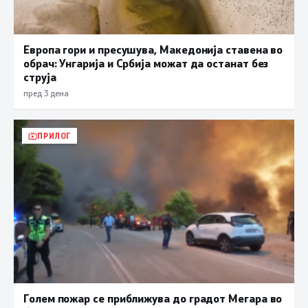
Европа гори и пресушува, Македонија ставена во
обрач: Унгарија и Србија можат да останат без
струја
пред 3 дена
ПРИЛОГ
Голем пожар се приближува до градот Мегара во