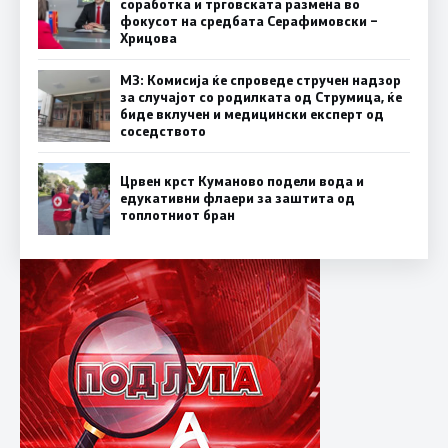
соработка и трговската размена во
фокусот на средбата Серафимовски –
Хрицова
МЗ: Комисија ќе спроведе стручен надзор
за случајот со родилката од Струмица, ќе
биде вклучен и медицински експерт од
соседството
Црвен крст Куманово подели вода и
едукативни флаери за заштита од
топлотниот бран