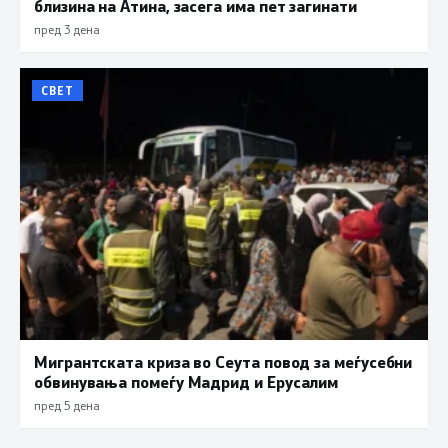
близина на Атина, засега има пет загинати
пред 3 дена
СВЕТ
Мигрантската криза во Сеута повод за меѓусебни
обвинувања помеѓу Мадрид и Ерусалим
пред 5 дена