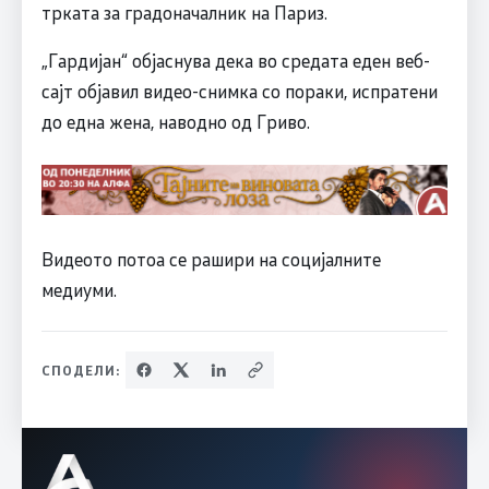
трката за градоначалник на Париз.
„Гардијан“ објаснува дека во средата еден веб-
сајт објавил видео-снимка со пораки, испратени
до една жена, наводно од Гриво.
Видеото потоа се рашири на социјалните
медиуми.
СПОДЕЛИ: