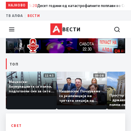
НАЈНОВО
15:20
Десет години од катастрофалните поплави во Скопско: 
|
ТВ АЛФА
ВЕСТИ
ВЕСТИ
ТОП
12:03
11:43
09:08
Мицкоски:
Акумулациите се полни,
рант
Николоски: Почнуваме
подготвени сме за сите
Простор 
а за
со реализација на
ризици, не размислување
– државн
ја
третата секција од
за поскапување на
полни со
железничкиот Коридор
струјата
8, Македонија станува
раскрсница на Балканот
СВЕТ