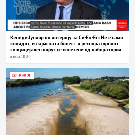
Кенеди Јуниор во интервју за Си-Ен-Ен: Не е само
ковидот, и лајмската болест и респираторниот
синцицијален вирус се излезени од лаборатории
вчера, 18:29
ПРИЛОГ