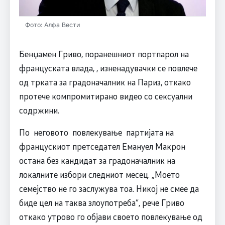
Фото: Алфа Вести
Бенџамен Гриво, поранешниот портпарол на
француската влада, , изненадувачки се повлече
од трката за градоначалник на Париз, откако
протече компромитирано видео со сексуални
содржини.
По неговото повлекување партијата на
францускиот претседател Емануел Макрон
остана без кандидат за градоначалник на
локалните избори следниот месец. „Моето
семејство не го заслужува тоа. Никој не смее да
биде цел на таква злоупотреба“, рече Гриво
откако утрово го објави своето повлекување од