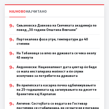
НАЈНОВО
НАЈЧИТАНО
9
Сиљановска Давкова на Свечената академија по
Ч
повод „30 години Општина Вевчани“
9
Портокалова фаза утре, температури до 40
Ч
степени
9
На Табановце за влез во државата се чека околу
Ч
45 минути
9
Андоновски: Националниот дата центар ќе биде
Ч
со мала инсталирана моќност и ќе служи
исклучиво за потребите на државата
9
Во прилепската касарна почна одбележувањето
Ч
на 25-годишнината од загинувањето на десетте
бранители кај Карпалак
9
Ангелов: Состојбата со водата во Гостивар
Ч
постепено се стабилизира, но се уште не е погодна