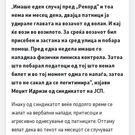
„
Имаше еден случај пред „Рекорд“ и тоа
нема ни месец дена, двајца патници ја
удирале главата на возачот од волан. И кај
ќе вози во возилото. За среќа возачот бил
присебен и застана на сред улица и побара
помош. Пред една недела имаше го
нападнаа физички линиска контрола. Затоа
што побарал податоци од тој што немал
билет и во тој момент одма го напаѓа, затоа
што не сакал да се легитимира“, изјави
Меџит Идризи од синдикатот на ЈСП.
Инаку од синдикатот веќе подолго време се
жалат на вербални напади, притисоци и
агресивно однесување од патниците. Оттаму
велат дека во текот на месецот се случуваат