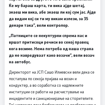
Ќе му бараш карта, ти вика ајде шетај,
знаеш ми вика, абе знаеш ли кој сум јас. Ајде
да видам кој си ти му викам излези, за 35
денари така“, вели контролор.
„Патниците се некултурни спрема нас и
вршат притисоци речиси во секој правец
кога возиме. Нема потреба од наша страна
да не навредуваат како возачи“, вели возач
на автобус.
Директорот на ЈСП Сашо Илиевски вели дека се
постапува по секоја пријава на возач и
кондуктер, а во соработка со надлежните
институции се работи на расчистување на
инцидентите и санкционирање на сторителите.
Тој нагласува дека безбедноста на вработените и