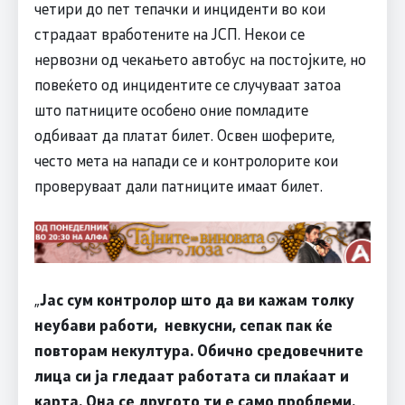
четири до пет тепачки и инциденти во кои
страдаат вработените на ЈСП. Некои се
нервозни од чекањето автобус на постојките, но
повеќето од инцидентите се случуваат затоа
што патниците особено оние помладите
одбиваат да платат билет. Освен шоферите,
често мета на напади се и контролорите кои
проверуваат дали патниците имаат билет.
„
Јас сум контролор што да ви кажам толку
неубави работи, невкусни, сепак пак ќе
повторам некултура. Обично средовечните
лица си ја гледаат работата си плаќаат и
карта. Она се другото ти е само проблеми.