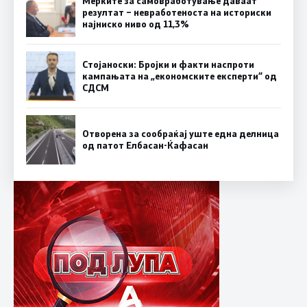
Мерките за самовработување даваат
резултат – невработеноста на историски
најниско ниво од 11,3%
Стојаноски: Бројки и факти наспроти
кампањата на „економските експерти“ од
СДСM
Отворена за сообраќај уште една делница
од патот Елбасан-Ќафасан