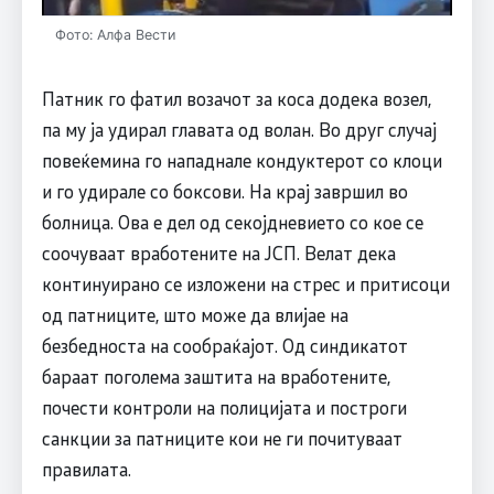
Фото: Алфа Вести
Патник го фатил возачот за коса додека возел,
па му ја удирал главата од волан. Во друг случај
повеќемина го нападнале кондуктерот со клоци
и го удирале со боксови. На крај завршил во
болница. Ова е дел од секојдневието со кое се
соочуваат вработените на ЈСП. Велат дека
континуирано се изложени на стрес и притисоци
од патниците, што може да влијае на
безбедноста на сообраќајот. Од синдикатот
бараат поголема заштита на вработените,
почести контроли на полицијата и построги
санкции за патниците кои не ги почитуваат
правилата.