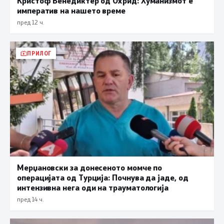
Кристоф Бенедиктер од Охрид: Хуманизмот е
императив на нашето време
пред 12 ч.
ПРИЛОГ
Мерџановски за донесеното момче по
операцијата од Турција: Почнува да јаде, од
интензивна нега оди на трауматологија
пред 14 ч.