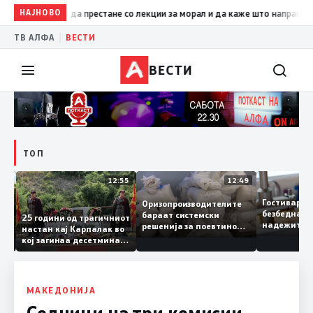
НАЈНОВО
19:09
Петрушевски: Левица да престане со лекции за морал и
|
ТВ АЛФА
ВЕСТИ
ВЕСТИ
ТОП
13:04
12:55
12:49
Гостивар
Оризопроизводителите
безбедна
бараат системски
нија
25 години од трагичниот
надежите
решенија за поевтино
настан кај Карпалак во
следната
производство
кој загинаа десетмина
може да 
македонски бранители
МАКЕДОНИЈА
Седници на три комисии