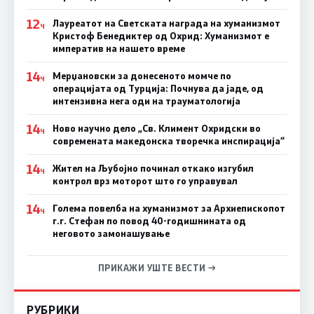
12
Лауреатот на Светската награда на хуманизмот
Ч
Кристоф Бенедиктер од Охрид: Хуманизмот е
императив на нашето време
14
Мерџановски за донесеното момче по
Ч
операцијата од Турција: Почнува да јаде, од
интензивна нега оди на трауматологија
14
Ново научно дело „Св. Климент Охридски во
Ч
современата македонска творечка инспирација“
14
Жител на Љубојно починал откако изгубил
Ч
контрол врз моторот што го управувал
14
Голема повелба на хуманизмот за Архиепископот
Ч
г.г. Стефан по повод 40-годишнината од
неговото замонашување
ПРИКАЖИ УШТЕ ВЕСТИ →
РУБРИКИ