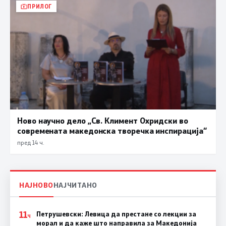
ПРИЛОГ
Ново научно дело „Св. Климент Охридски во
современата македонска творечка инспирација“
пред 14 ч.
НАЈНОВО
НАЈЧИТАНО
11
Петрушевски: Левица да престане со лекции за
Ч
морал и да каже што направила за Македонија