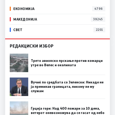
ЕКОНОМИЈА
4796
МАКЕДОНИЈА
39245
СВЕТ
2201
РЕДАКЦИСКИ ИЗБОР
Трето авионско прскање против комарци
утре во Велес и околината
Вучиќ по средбата со Зеленски: Никаде не
ја преминав границата, никому не му
служам
Грција гори: Над 400 пожари за 10 дена,
ветерот оневозможува да се гасат од небо