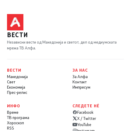
ВЕСТИ
Независни вести од Македонија и светот, дел од медиумската
мрежа ТВ Алфа.
ВЕСТИ
ЗА НАС
Македонија
За Алфа
Свет
Контакт
Економија
Импресум
Прес-релис
ИНФО
СЛЕДЕТЕ НÉ
Време
Facebook
ТВ програма
X / Twitter
Хороскоп
YouTube
RSS
Instagram