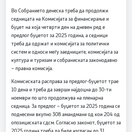
Во Собранието денеска треба да продолжи
седницата на Комисијата за финансирање и
буџет на која четврти ден на дневен ред е
предлог буџетот за 2025 година, а седници
треба да одржат и комисијата за политички
систем и односи меѓу заедниците, комисијата за
култура и туризам и собраниската законодавно
– правна комисија.
Комисиската расправа за предлог-буџетот трае
10 дена и треба да заврши најдоцна до 30-ти
ноември по што продолжува на пленарна
седница. За предлог – буџетот за 2025 година се
поднесени вкупно 308 амандмани од кои 204 од
опозициската сдсм. Согласно законот, буџетот за
2025 година треба да биде изгласан до 31