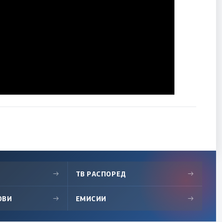
→
ТВ РАСПОРЕД
→
ОВИ
→
ЕМИСИИ
→