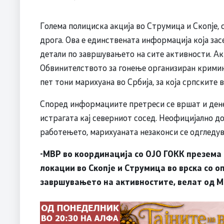
Голема полициска акција во Струмица и Скопје, 
дрога. Ова е единствената информација која зас
детали по завршувањето на сите активности. Ак
Обвинителството за гонење организиран криминал
пет тони марихуана во Србија, за која српските 
Според информациите претреси се вршат и дене
истрагата кај северниот сосед. Неофицијално до
работењето, марихуаната незаконси се одгледува
-МВР во координација со ОЈО ГОКК презема
локации во Скопје и Струмица во врска со о
завршувањето на активностите, велат од М