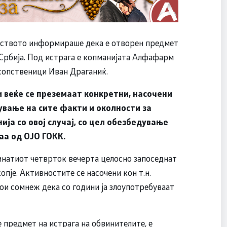
елството информираше дека е отворен предмет
 Србија. Под истрага е копманијата Алфафарм
 сопственици Иван Драганиќ.
веќе се преземаат конкретни, насочени
ување на сите факти и околности за
ја со овој случај, со цел обезбедување
аа од ОЈО ГОКК.
натиот четврток вечерта целосно запоседнат
опје. Активностите се насочени кон т.н.
тои сомнеж дека со години ја злоупотребуваат
 предмет на истрага на обвинителите, е