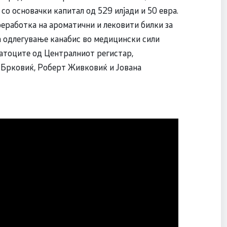
со основачки капитал од 529 илјади и 50 евра.
еработка на ароматични и лековити билки за
а одлегување канабис во медицински сили
датоците од Централниот регистар,
 Брковиќ, Роберт Живковиќ и Јована