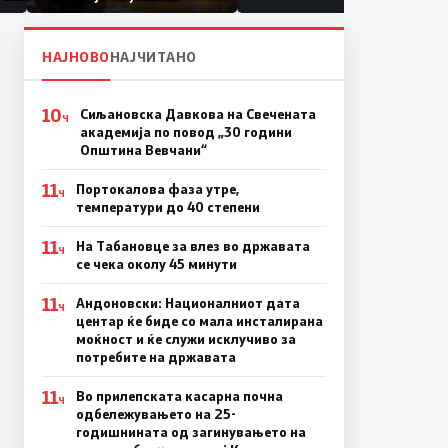
првачиња помалку
а
на
НАЈНОВО
НАЈЧИТАНО
10
Сиљановска Давкова на Свечената
Ч
академија по повод „30 години
Општина Вевчани“
11
Портокалова фаза утре,
Ч
температури до 40 степени
11
На Табановце за влез во државата
Ч
се чека околу 45 минути
11
Андоновски: Националниот дата
Ч
центар ќе биде со мала инсталирана
моќност и ќе служи исклучиво за
потребите на државата
11
Во прилепската касарна почна
Ч
одбележувањето на 25-
годишнината од загинувањето на