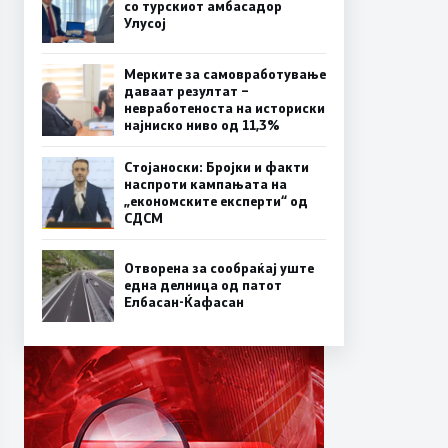
со турскиот амбасадор
Улусој
Мерките за самовработување
даваат резултат –
невработеноста на историски
најниско ниво од 11,3%
Стојаноски: Бројки и факти
наспроти кампањата на
„економските експерти“ од
СДСM
Отворена за сообраќај уште
една делница од патот
Елбасан-Ќафасан