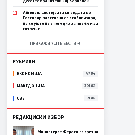
десетте бранители кај Карпалак
11
Ангелов: Состојбата со водата во
Ч
Гостивар постепено се стабилизира,
но се уште не е погодна за пиење и за
готвење
ПРИКАЖИ УШТЕ ВЕСТИ →
РУБРИКИ
ЕКОНОМИЈА
4794
МАКЕДОНИЈА
39162
СВЕТ
2198
РЕДАКЦИСКИ ИЗБОР
Министерот Ферати се сретна