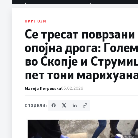
ПРИЛОЗИ
Се тресат поврзани
опојна дрога: Голе
во Скопје и Струми
пет тони марихуана
Матеја Петровски
05.02.2026
СПОДЕЛИ: