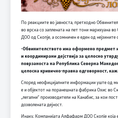
По реакциите во јавноста, претходно Обвинит
во врска со заплената на пет тони марихуана во
ДОО од Скопје, а осомничен е еден од нејзините
-Обвинителството има оформено предмет и 
и координирани дејствија за целосно утврд
поврзаноста на Република Северна Македони
целосна кривично-правна одговорност, каж
Според неофицијалните информации уште од ми
е и објектот на поранешната фабрика Охис во Ск
„легални“ производители на Канабис, за кои пос
дозволената дејност.
Инаку, Компанијата Алфафарм ДОО Скопје која е