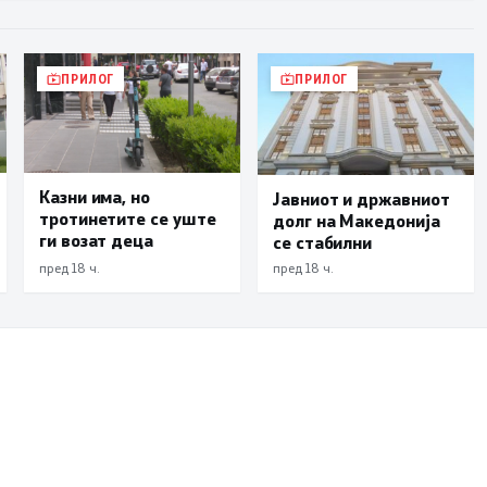
ПРИЛОГ
ПРИЛОГ
Казни има, но
Јавниот и државниот
тротинетите се уште
долг на Македонија
ги возат деца
се стабилни
пред 18 ч.
пред 18 ч.