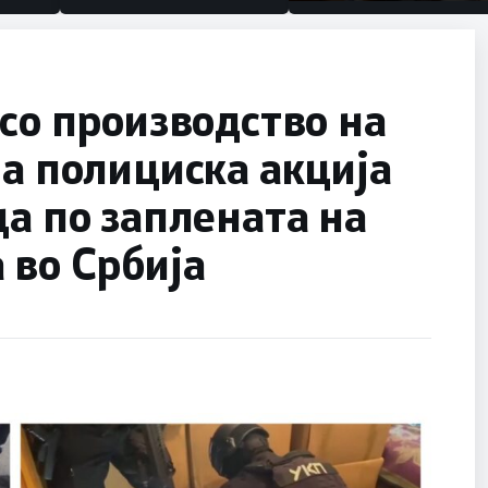
половина тунел во слеп
улица, сега имаме цели
 со производство на
ма полициска акција
ца по заплената на
 во Србија