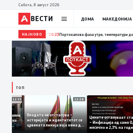
Сабота, 8 август 2026
ВЕСТИ
ДОМА
МАКЕДОНИЈА
НАЈНОВО
20:24
Сиљановска Давкова на Свечената академија п
ТОП
12:35
12:28
Владата не отстапува –
е се задоволни
Цените остануваат
историјата и идентитетот се
 учениците на
– Инфлација од са
црвената линија која нема да
државната
месечно и 2,3% на
се погази
ниво