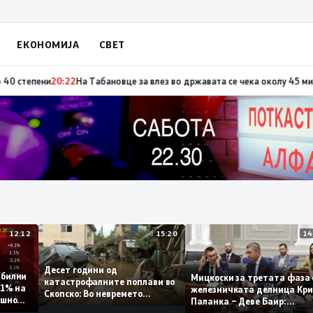
ЕКОНОМИЈА
СВЕТ
о повод „30 години Општина Вевчани“
20:23
Портокалова фаза утре, тем
12:12
15:20
Десет години од
 стабилни
Мицкоски за третата ф
катастрофалните поплави во
мо 0,1% на
железничката делница
Скопско: Во невремето
 годишно
Паланка – Деве Баир:
загинаа 22 лица
Проектот нема да завр