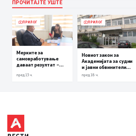
ПРОЧИТАЈТЕ УШТЕ
ПРИЛОГ
ПРИЛОГ
Мерките за
Новиот закон за
самовработување
Академијата за судии
даваат резултат –
и јавни обвинители
невработеноста на
наскоро во
пред 13 ч.
пред 18 ч.
историски најниско
Собранието
ниво од 11,3%