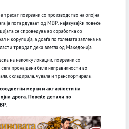
се тресат поврзани со производство на опојна
ега ја потврдуваат од МВР, најавувајќи повеќе
цијата се спроведува во соработка со
 и корупција, а доаѓа по големата заплена на
власти трврдат дека влегла од Македонија.
ска на неколку локации, поврзани со
 сега пронајдени биле неправилности во
ла, складирала, чувала и транспортирала.
 соодветни мерки и активности на
појна дрога. Повеќе детали по
ВР.