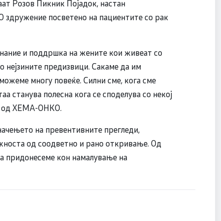
аат Розов Пикник Појaдок, настан
 здружение посветено на пациентите со рак
знание и поддршка на жените кои живеат со
со нејзините предизвици. Сакаме да им
 можеме многу повеќе. Силни сме, кога сме
таа станува полесна кога се споделува со некој
ат од ХЕМА-ОНКО.
 значењето на превентивните прегледи,
жноста од соодветно и рано откривање. Од
а придонесеме кон намалување на