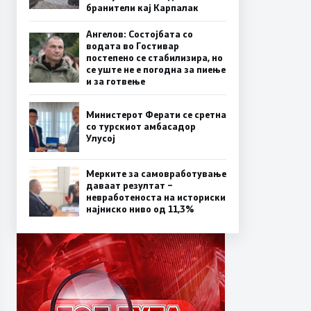
бранители кај Карпалак
Ангелов: Состојбата со
водата во Гостивар
постепено се стабилизира, но
се уште не е погодна за пиење
и за готвење
Министерот Ферати се сретна
со турскиот амбасадор
Улусој
Мерките за самовработување
даваат резултат –
невработеноста на историски
најниско ниво од 11,3%