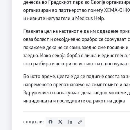
денеска во Градскиот парк во Скопје организир
организиран во партнерство помеѓу ХЕМА-ОНКО
и нивните негуватели и Mediсus Help.
Главната цел на настанот е да им оддадеме при
оваа болест и секојдневно храбро се соочуваат 
покажеме дека не се сами, заедно сме посилни и
заедно. Иако секоја борба е лична и единствена, 
што разбира и чекори по истиот пат, посочува
Во исто време, целта е да се подигне свеста за
навременото препознавање на симптомите и ва
Здружението нагласуваат дека заедно можеме д
инциденцата и последиците од ракот на дојка.
СПОДЕЛИ: