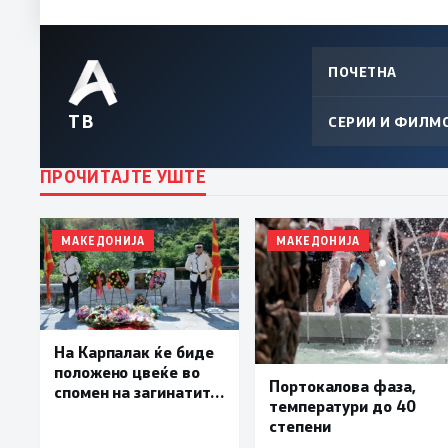
ПОЧЕТНА
ТВ
СЕРИИ И ФИЛМ
ПРОЧИТАЈТЕ УШТЕ
МАКЕДОНИЈА
МАКЕДОНИЈА
На Карпалак ќе биде
положено цвеќе во
Портокалова фаза,
спомен на загинатите
температури до 40
од воениот конфликт
степени
од 2001 година