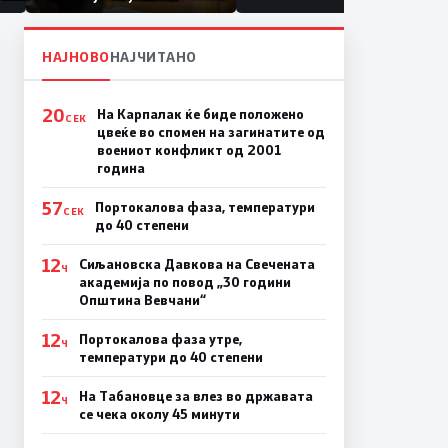
првачиња помалку
а
на
НАЈНОВО
НАЈЧИТАНО
20
На Карпалак ќе биде положено
СЕК
цвеќе во спомен на загинатите од
воениот конфликт од 2001
година
57
Портокалова фаза, температури
СЕК
до 40 степени
12
Сиљановска Давкова на Свечената
Ч
академија по повод „30 години
Општина Вевчани“
12
Портокалова фаза утре,
Ч
температури до 40 степени
12
На Табановце за влез во државата
Ч
се чека околу 45 минути