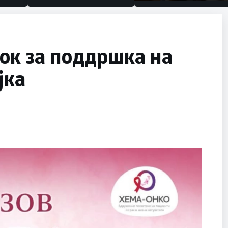
половина тунел во слеп
улица, сега имаме цели
ок за поддршка на
јка