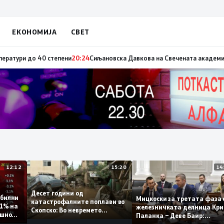
ЕКОНОМИЈА
СВЕТ
н на загинатите од воениот конфликт од 2001 година
08:25
Портокалова
12:12
15:20
Десет години од
 стабилни
Мицкоски за третата ф
катастрофалните поплави во
о 0,1% на
железничката делница
Скопско: Во невремето
 годишно
Паланка – Деве Баир:
загинаа 22 лица
Проектот нема да завр