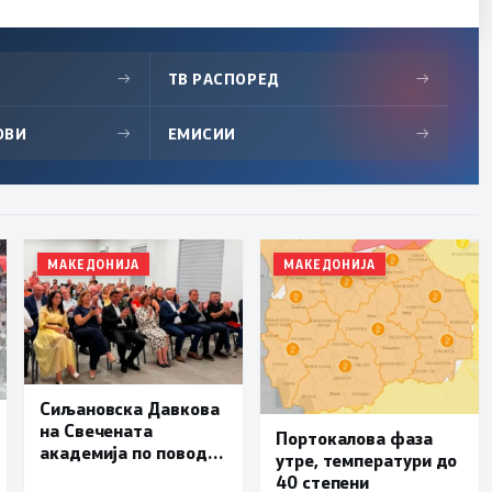
→
ТВ РАСПОРЕД
→
ОВИ
→
ЕМИСИИ
→
МАКЕДОНИЈА
МАКЕДОНИЈА
Сиљановска Давкова
на Свечената
Портокалова фаза
академија по повод
утре, температури до
„30 години Општина
40 степени