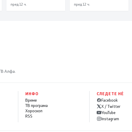
Вевчани“
пред 12 ч.
пред 12 ч.
 ТВ Алфа.
ИНФО
СЛЕДЕТЕ НÉ
Време
Facebook
ТВ програма
X / Twitter
Хороскоп
YouTube
RSS
Instagram