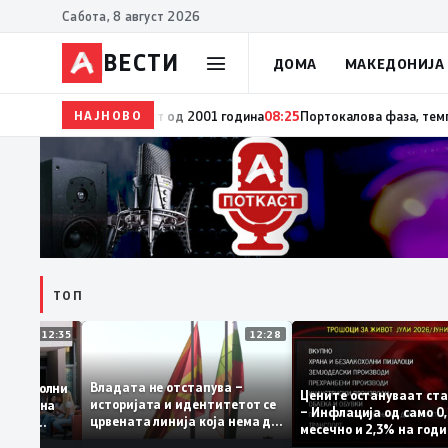
Сабота, 8 август 2026
ВЕСТИ
ДОМА
МАКЕДОНИЈА
НАЈНОВО
08:25
На Карпалак ќе биде положено цвеќе во споме
ТОП
12:35
12:28
Владата не отстапува –
е се задоволни
Цените остануваат
историјата и идентитетот се
учениците на
– Инфлација од сам
црвената линија која нема да
државната
месечно и 2,3% на
се погази
ниво