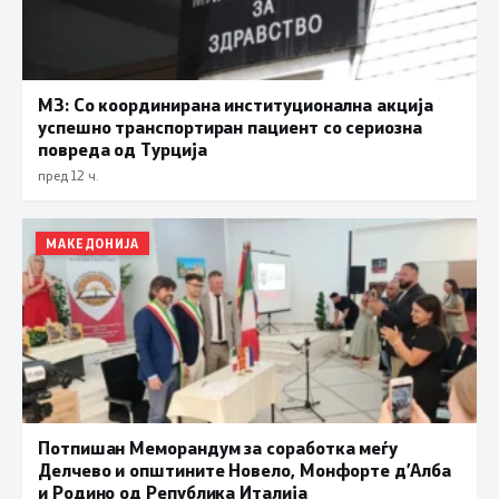
МЗ: Со координирана институционална акција
успешно транспортиран пациент со сериозна
повреда од Турција
пред 12 ч.
МАКЕДОНИЈА
Потпишан Меморандум за соработка меѓу
Делчево и општините Новело, Монфорте д’Алба
и Родино од Република Италија