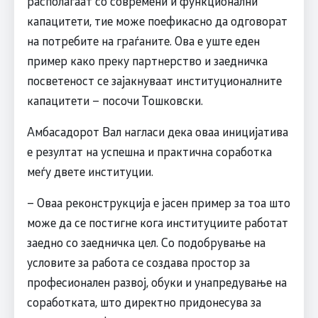
располагаат со современи и функционални
капацитети, тие може поефикасно да одговорат
на потребите на граѓаните. Ова е уште еден
пример како преку партнерство и заедничка
посветеност се зајакнуваат институционалните
капацитети – посочи Тошковски.
Амбасадорот Вал нагласи дека оваа иницијатива
е резултат на успешна и практична соработка
меѓу двете институции.
– Оваа реконструкција е јасен пример за тоа што
може да се постигне кога институциите работат
заедно со заедничка цел. Со подобрување на
условите за работа се создава простор за
професионален развој, обуки и унапредување на
соработката, што директно придонесува за