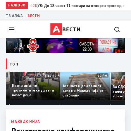
НАЈНОВО
17:42
ЦУК: До 18 часот 11 пожари на отворен простор, од кои т
|
ТВ АЛФА
ВЕСТИ
ВЕСТИ
ТОП
12:50
12:47
12:46
Казни има, но
Јавниот и државниот
Во СДС
дии и
тротинетите се уште ги
долг на Македонија се
талого
возат деца
стабилни
е само
нието
копија 
Заев
МАКЕДОНИЈА
Реновирана конференциска