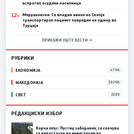
испратил осудени насилници
12
Мерџановски: Со владин авион во Скопје
Ч
транспортиран пациент повреден на одмор во
Турција
ПРИКАЖИ УШТЕ ВЕСТИ →
РУБРИКИ
ЕКОНОМИЈА
4796
МАКЕДОНИЈА
39206
СВЕТ
2199
РЕДАКЦИСКИ ИЗБОР
Корча плус: Пустец заборавен, се соочува
со недостаток на инвестиции во