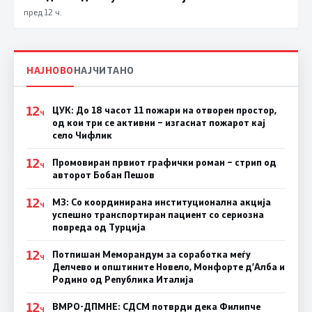
пред 12 ч.
НАЈНОВО
НАЈЧИТАНО
12
ЦУК: До 18 часот 11 пожари на отворен простор,
Ч
од кои три се активни – изгаснат пожарот кај
село Чифлик
12
Промовиран првиот графички роман – стрип од
Ч
авторот Бобан Пешов
12
МЗ: Со координирана институционална акција
Ч
успешно транспортиран пациент со сериозна
повреда од Турција
12
Потпишан Меморандум за соработка меѓу
Ч
Делчево и општините Новело, Монфорте д’Алба и
Родино од Република Италија
12
ВМРО-ДПМНЕ: СДСM потврди дека Филипче
Ч