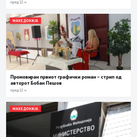
пред 12 ч.
МАКЕДОНИЈА
Промовиран првиот графички роман – стрип од
авторот Бобан Пешов
пред 12 ч.
МАКЕДОНИЈА