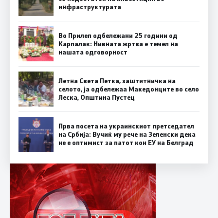
инфраструктурата
Во Прилеп одбележани 25 години од
Карпалак: Нивната жртва е темел на
нашата одговорност
Летна Света Петка, заштитничка на
селото, ја одбележаа Македонците во село
Леска, Општина Пустец
Прва посета на украинскиот претседател
на Србија: Вучиќ му рече на Зеленски дека
не е оптимист за патот кон ЕУ на Белград