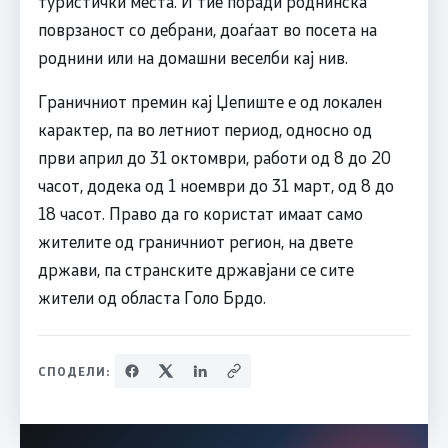
туристички места. И тие поради роднинска
поврзаност со дебрани, доаѓаат во посета на
роднини или на домашни веселби кај нив.
Граничниот премин кај Џепиште е од локален
карактер, па во летниот период, односно од
први април до 31 октомври, работи од 8 до 20
часот, додека од 1 ноември до 31 март, од 8 до
18 часот. Право да го користат имаат само
жителите од граничниот регион, на двете
држави, па странските државјани се сите
жители од областа Голо Брдо.
СПОДЕЛИ: