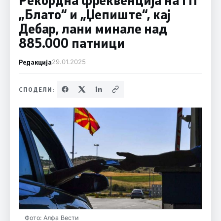
„Блато“ и „Џепиште“, кај
Дебар, лани минале над
885.000 патници
Редакција
29.01.2025
СПОДЕЛИ:
Фото: Алфа Вести