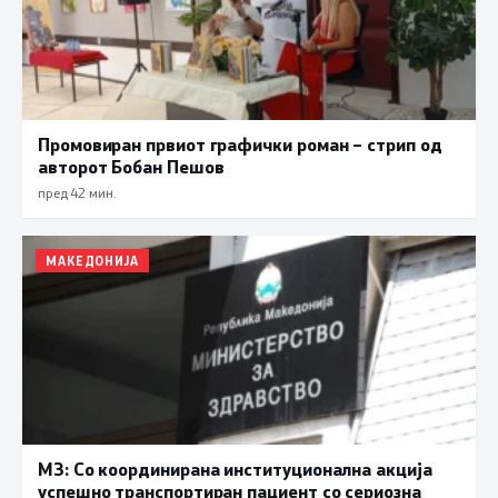
Промовиран првиот графички роман – стрип од
авторот Бобан Пешов
пред 42 мин.
МАКЕДОНИЈА
МЗ: Со координирана институционална акција
успешно транспортиран пациент со сериозна