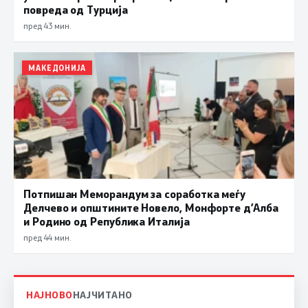
повреда од Турција
пред 43 мин.
МАКЕДОНИЈА
Потпишан Меморандум за соработка меѓу
Делчево и општините Новело, Монфорте д’Алба
и Родино од Република Италија
пред 44 мин.
НАЈНОВО
НАЈЧИТАНО