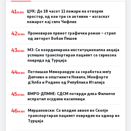
41
ЦУК: До 18 часот 11 пожари на отворен
МИН
простор, од кои три се активни – изгаснат
пожарот кај село Чифлик
42
Промовиран првиот графички роман – стрип
МИН
од авторот Бобан Пешов
43
МЗ: Со координирана институционална акција
МИН
успешно транспортиран пациент со сериозна
повреда од Турција
44
Потпишан Меморандум за соработка меѓу
МИН
Делчево и општините Новело, Монфорте
д’Алба и Родино од Република Италија
45
ВМРО-ДПМНЕ: СДСM потврди дека Филипче
МИН
испратил осудени насилници
46
Мерџановски: Со владин авион во Скопје
МИН
транспортиран пациент повреден на одмор во
Турција