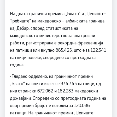
На двата гранични премина „Блато“ и „Џепиште-
Требиште“ на македонско – албанската граница
кај Дебар, според статистиката на
македонското министерство за внатрешни
работи, регистрирана е рекордна фреквенција
на патници или вкупно 885.425, што е за 122.341
патници повеќе, споредено со претходната
година.
-Гледано одделено, на граничниот премин
„Блато“ на влез и излез се 834.345 патници, од
нив странски 672.062 и 162.283 македонски
државјани. Споредено со претходната година на
овој премин бројот е поголем за 120.086
патници. На граничниот премин „Џепиште-