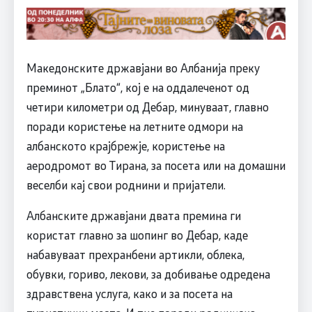
Македонските државјани во Албанија преку
преминот „Блато“, кој е на оддалеченот од
четири километри од Дебар, минуваат, главно
поради користење на летните одмори на
албанското крајбрежје, користење на
аеродромот во Тирана, за посета или на домашни
веселби кај свои роднини и пријатели.
Албанските државјани двата премина ги
користат главно за шопинг во Дебар, каде
набавуваат прехранбени артикли, облека,
обувки, гориво, лекови, за добивање одредена
здравствена услуга, како и за посета на