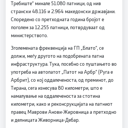
Требиште“ минале 51.080 патници, од нив
странски 48.116 и 2.964 македонски државјани.
Споредено со претходната година бројот е
поголем за 12.255 патници, потврдуваат од
министерството.
Зголемената фреквенција на ГП „Блато“, се
должи, меѓу другото на подобрената патна
инфраструктура. Тука, посебно со пуштањето во
употреба на автопатот „Патот на Арбр“ (Руга е
Арбрит), со кој оддалеченоста, од преминот, до
Тирана, сега изнесува 80 километри, што е
намалување на оддалеченоста за стотина
километри, како и реконсрукцијата на патниот
правец Маврови Анови-Жировница а претходно
и делницата Живорница-Дебар.