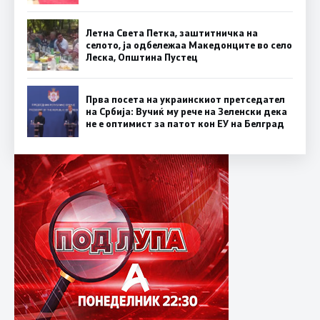
Летна Света Петка, заштитничка на
селото, ја одбележаа Македонците во село
Леска, Општина Пустец
Прва посета на украинскиот претседател
на Србија: Вучиќ му рече на Зеленски дека
не е оптимист за патот кон ЕУ на Белград