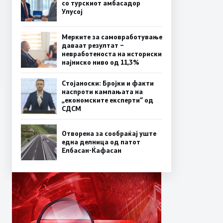
со турскиот амбасадор
Улусој
Мерките за самовработување
даваат резултат –
невработеноста на историски
најниско ниво од 11,3%
Стојаноски: Бројки и факти
наспроти кампањата на
„економските експерти“ од
СДСM
Отворена за сообраќај уште
една делница од патот
Елбасан-Ќафасан