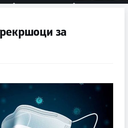
половина тунел во слепа
улица, сега имаме целина
прекршоци за