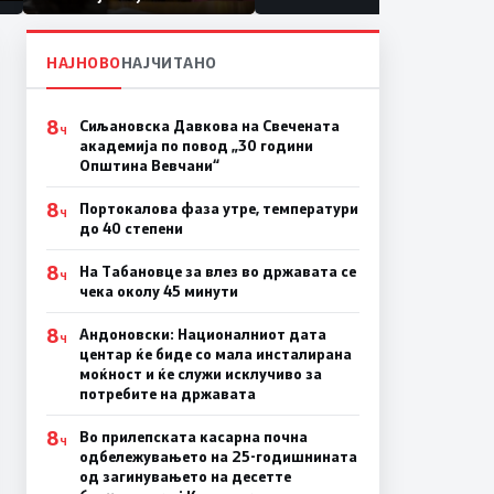
првачиња помалку
НАЈНОВО
НАЈЧИТАНО
8
Сиљановска Давкова на Свечената
Ч
академија по повод „30 години
Општина Вевчани“
8
Портокалова фаза утре, температури
Ч
до 40 степени
8
На Табановце за влез во државата се
Ч
чека околу 45 минути
8
Андоновски: Националниот дата
Ч
центар ќе биде со мала инсталирана
моќност и ќе служи исклучиво за
потребите на државата
8
Во прилепската касарна почна
Ч
одбележувањето на 25-годишнината
од загинувањето на десетте