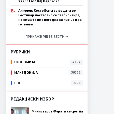
бранители кај Карпалак
8
Ангелов: Состојбата со водата во
Ч
Гостивар постепено се стабилизира,
но се уште не е погодна за пиење и за
готвење
ПРИКАЖИ УШТЕ ВЕСТИ →
РУБРИКИ
ЕКОНОМИЈА
4794
МАКЕДОНИЈА
39162
СВЕТ
2198
РЕДАКЦИСКИ ИЗБОР
Министерот Ферати се сретна