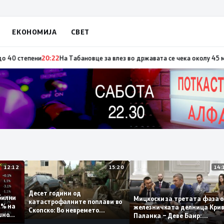
ЕКОНОМИЈА
СВЕТ
ја по повод „30 години Општина Вевчани“
20:23
Портокалова фаза утре, 
12:12
15:20
Десет години од
стабилни
Мицкоски за третата фаз
катастрофалните поплави во
 0,1% на
железничката делница К
Скопско: Во невремето
одишно
Паланка – Деве Баир:
загинаа 22 лица
Проектот нема да заврши