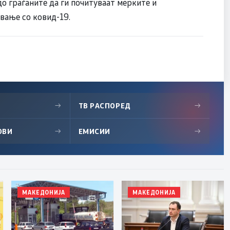
о граѓаните да ги почитуваат мерките и
вање со ковид-19.
→
ТВ РАСПОРЕД
→
ОВИ
→
ЕМИСИИ
→
МАКЕДОНИЈА
МАКЕДОНИЈА