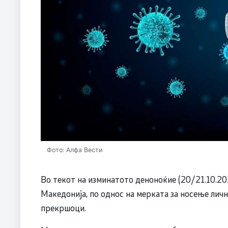
Фото: Алфа Вести
Во текот на изминатото деноноќие (20/21.10.20
Македонија, по однос на мерката за носење личн
прекршоци.