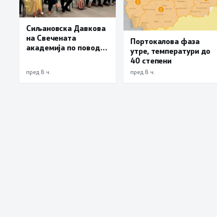
Сиљановска Давкова
на Свечената
Портокалова фаза
академија по повод
утре, температури до
„30 години Општина
40 степени
Вевчани“
пред 8 ч.
пред 8 ч.