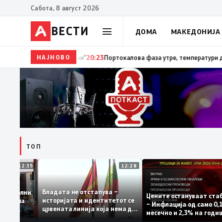
Сабота, 8 август 2026
ВЕСТИ
ДОМА
МАКЕДОНИЈА
НАЈНОВО
20:24
Сиљановска Давкова на Свечената академи
ТОП
12:35
12:28
Владата не отстапува –
се задоволни
Цените остануваат 
историјата и идентитетот се
чениците на
– Инфлација од само
црвената линија која нема да
жавната
месечно и 2,3% на г
се погази
ниво