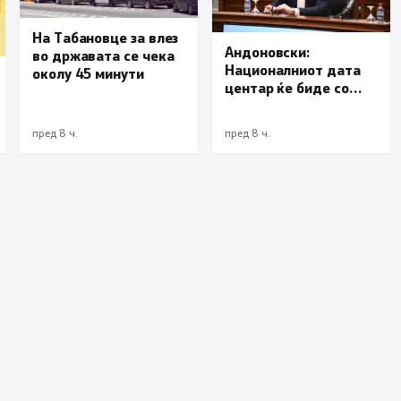
На Табановце за влез
Андоновски:
во државата се чека
Националниот дата
околу 45 минути
центар ќе биде со
мала инсталирана
моќност и ќе служи
пред 8 ч.
пред 8 ч.
исклучиво за
потребите на
државата