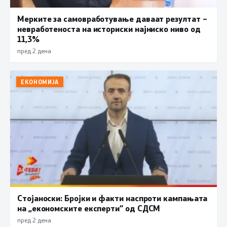
Мерките за самовработување даваат резултат –
невработеноста на историски најниско ниво од
11,3%
пред 2 дена
ЕКОНОМИЈА
Стојаноски: Бројки и факти наспроти кампањата
на „економските експерти“ од СДСM
пред 2 дена