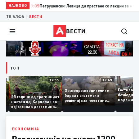
НАЈНОВО
19:09
Петрушевски: Левица да престане со лекции за морал и 
|
ТВ АЛФА
ВЕСТИ
ВЕСТИ
ТОП
13:04
12:55
12:49
Гостива
Оризопроизводителите
безбедн
бараат системски
онија
25 години од трагичниот
надежит
решенија за поевтино
настан кај Карпалак во
следнат
производство
кој загинаа десетмина
може да
македонски бранители
ЕКОНОМИЈА
Реализација на околу 1200