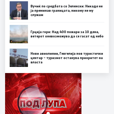
Вучиќ по средбата со Зеленски: Никаде не
ја преминав границата, никому не му
служам
Грција гори: Над 400 пожари за 10 дена,
ветерот оневозможува да се гасат од небо
Нови авиолинии, Гевгелија нов туристички
центар – туризмот останува приоритет на
власта