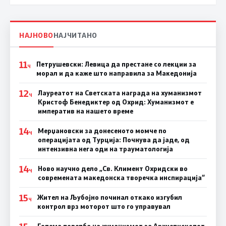
НАЈНОВО
НАЈЧИТАНО
11
Петрушевски: Левица да престане со лекции за
Ч
морал и да каже што направила за Македонија
12
Лауреатот на Светската награда на хуманизмот
Ч
Кристоф Бенедиктер од Охрид: Хуманизмот е
императив на нашето време
14
Мерџановски за донесеното момче по
Ч
операцијата од Турција: Почнува да јаде, од
интензивна нега оди на трауматологија
14
Ново научно дело „Св. Климент Охридски во
Ч
современата македонска творечка инспирација“
15
Жител на Љубојно починал откако изгубил
Ч
контрол врз моторот што го управувал