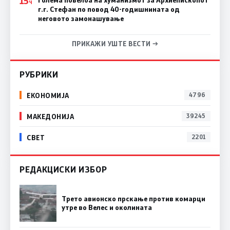
15
Голема повелба на хуманизмот за Архиепископот
Ч
г.г. Стефан по повод 40-годишнината од
неговото замонашување
ПРИКАЖИ УШТЕ ВЕСТИ →
РУБРИКИ
ЕКОНОМИЈА
4796
МАКЕДОНИЈА
39245
СВЕТ
2201
РЕДАКЦИСКИ ИЗБОР
Трето авионско прскање против комарци
утре во Велес и околината