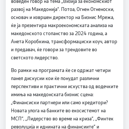
воведен говор на тема „Визија за економскиот
развој на Македонија“. Потоа, Огнен Огненоски,
основач и извршен директор на Бизнис Мрежа,
ќе ја презентира макроекономската анализа на
македонското стопанство за 2024 година, а
Анета Коробкина, трансформациски коуч, автор
и предавач, ќе говори за трендовите во
светското лидерство.
Во рамки на програмата ќе се одржат четири
панел дискусии кои ќе понудат различни
перспективи и практични искуства од водечките
имиња на македонската бизнис сцена:
„Финансиски партнери или само кредитори?
Новата улога на банките во екосистемот на
МСП“, „Лидерство во време на криза“, „Финтек
револуција и иднината на финансиите“ и