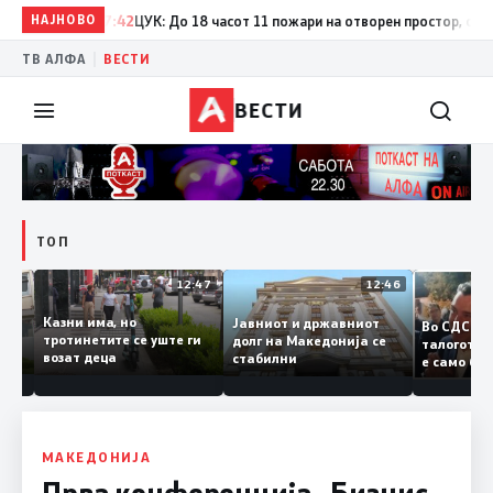
НАЈНОВО
17:42
ЦУК: До 18 часот 11 пожари на отворен простор, од кои т
|
ТВ АЛФА
ВЕСТИ
ВЕСТИ
ТОП
12:50
12:47
12:46
Казни има, но
Јавниот и државниот
Во СДС
дии и
тротинетите се уште ги
долг на Македонија се
талого
возат деца
стабилни
е само
нието
копија 
Заев
МАКЕДОНИЈА
Прва конференција „Бизнис