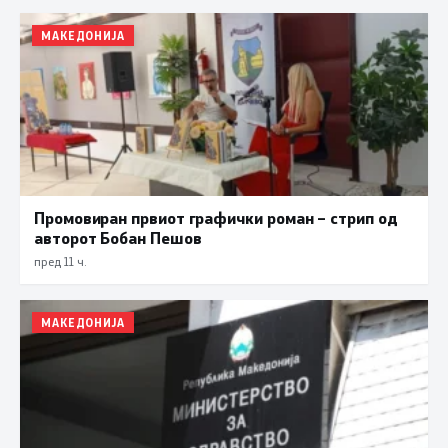
МАКЕДОНИЈА
Промовиран првиот графички роман – стрип од
авторот Бобан Пешов
пред 11 ч.
МАКЕДОНИЈА