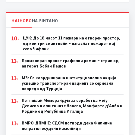
НАЈНОВО
НАЈЧИТАНО
10
ЦУК: До 18 часот 11 пожари на отворен простор,
Ч
од кои три се активни – изгаснат пожарот кај
село Чифлик
11
Промовиран првиот графички роман – стрип од
Ч
авторот Бобан Пешов
11
МЗ: Со координирана институционална акција
Ч
успешно транспортиран пациент со сериозна
повреда од Турција
11
Потпишан Меморандум за соработка меѓу
Ч
Делчево и општините Новело, Монфорте д’Алба и
Родино од Република Италија
11
ВМРО-ДПМНЕ: СДСM потврди дека Филипче
Ч
испратил осудени насилници