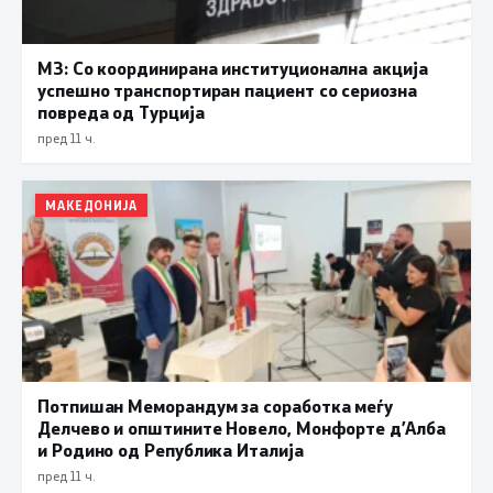
МЗ: Со координирана институционална акција
успешно транспортиран пациент со сериозна
повреда од Турција
пред 11 ч.
МАКЕДОНИЈА
Потпишан Меморандум за соработка меѓу
Делчево и општините Новело, Монфорте д’Алба
и Родино од Република Италија
пред 11 ч.