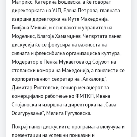
Матрикс, Катерина Бошевска, а ќе говорат
директорката на УЈП, Елена Петрова, главната
извршна директорка на Иуте Македонија,
Билјана Мишиќ, и основачот и управител на
Моделикс, Благоја Хамамџиев. Четвртата панел
дискусија ќе се фокусира на важноста на
силната и флексибилна организациска култура.
Модератор е Пенка Мукаетова од Сојузот на
стопански комори на Македонија, а панелисти се
корпоративниот секретар на „Алкалоид“,
Димитар Ристовски, сениор менаџерот за
комерцијално работење во ФМТКП, Ивана
Стојаноска и извршната директорка на „Сава
Осигурување“, Мелита Гугуловска.
Покрај панел дискусиите, програмата вклучува и
презентации на успешни приказни и