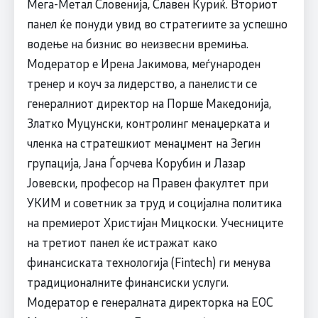
Мега-Метал Словенија, Славен Ќуриќ. Вториот
панел ќе понуди увид во стратегиите за успешно
водење на бизнис во неизвесни времиња.
Модератор е Ирена Јакимова, меѓународен
тренер и коуч за лидерство, а панелисти се
генералниот директор на Порше Македонија,
Златко Муцунски, контролинг менаџерката и
членка на стратешкиот менаџмент на Зегин
групација, Јана Ѓорчева Корубин и Лазар
Јовевски, професор на Правен факултет при
УКИМ и советник за труд и социјална политика
на премиерот Христијан Мицкоски. Учесниците
на третиот панел ќе истражат како
финансиската технологија (Fintech) ги менува
традиционалните финансиски услуги.
Модератор е генералната директорка на ЕОС