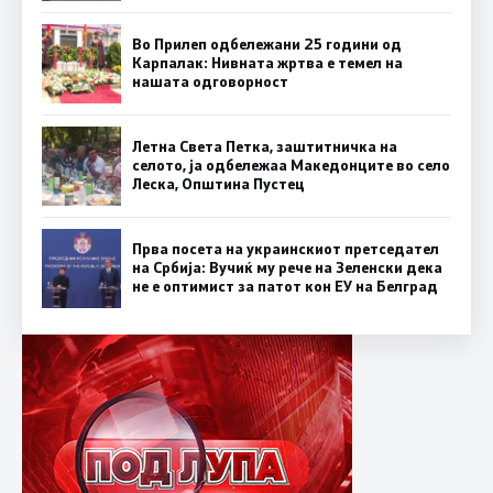
Во Прилеп одбележани 25 години од
Карпалак: Нивната жртва е темел на
нашата одговорност
Летна Света Петка, заштитничка на
селото, ја одбележаа Македонците во село
Леска, Општина Пустец
Прва посета на украинскиот претседател
на Србија: Вучиќ му рече на Зеленски дека
не е оптимист за патот кон ЕУ на Белград