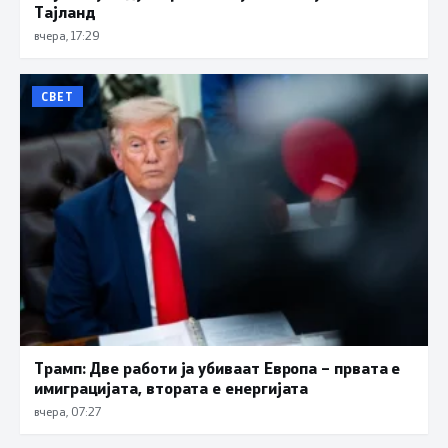
Тајланд
вчера, 17:29
СВЕТ
Трамп: Две работи ја убиваат Европа – првата е
имиграцијата, втората е енергијата
вчера, 07:27