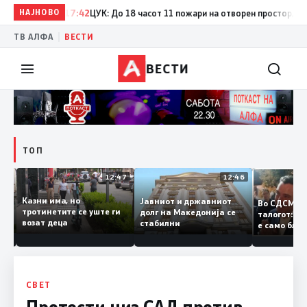
НАЈНОВО
17:42
ЦУК: До 18 часот 11 пожари на отворен простор, од кои
|
ТВ АЛФА
ВЕСТИ
ВЕСТИ
ТОП
12:50
12:47
12:46
Казни има, но
Јавниот и државниот
Во СДСМ 
ии и
тротинетите се уште ги
долг на Македонија се
талогот:
возат деца
стабилни
е само б
ето
копија д
Заев
СВЕТ
Протести низ САД против