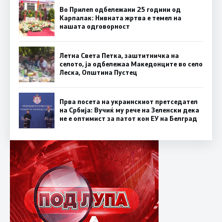
Во Прилеп одбележани 25 години од
Карпалак: Нивната жртва е темел на
нашата одговорност
Летна Света Петка, заштитничка на
селото, ја одбележаа Македонците во село
Леска, Општина Пустец
Прва посета на украинскиот претседател
на Србија: Вучиќ му рече на Зеленски дека
не е оптимист за патот кон ЕУ на Белград