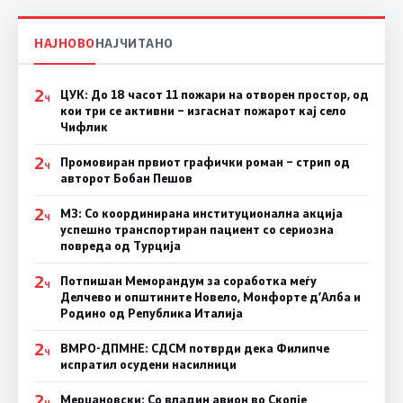
НАЈНОВО
НАЈЧИТАНО
2
ЦУК: До 18 часот 11 пожари на отворен простор, од
Ч
кои три се активни – изгаснат пожарот кај село
Чифлик
2
Промовиран првиот графички роман – стрип од
Ч
авторот Бобан Пешов
2
МЗ: Со координирана институционална акција
Ч
успешно транспортиран пациент со сериозна
повреда од Турција
2
Потпишан Меморандум за соработка меѓу
Ч
Делчево и општините Новело, Монфорте д’Алба и
Родино од Република Италија
2
ВМРО-ДПМНЕ: СДСM потврди дека Филипче
Ч
испратил осудени насилници
2
Мерџановски: Со владин авион во Скопје
Ч