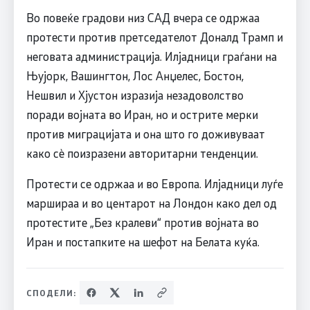
Во повеќе градови низ САД вчера се одржаа
протести против претседателот Доналд Трамп и
неговата администрација. Илјадници граѓани на
Њујорк, Вашингтон, Лос Анџелес, Бостон,
Нешвил и Хјустон изразија незадоволство
поради војната во Иран, но и острите мерки
против миграцијата и она што го доживуваат
како сè поизразени авторитарни тенденции.
Протести се одржаа и во Европа. Илјадници луѓе
маршираа и во центарот на Лондон како дел од
протестите „Без кралеви“ против војната во
Иран и постапките на шефот на Белата куќа.
СПОДЕЛИ: