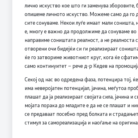
лично искуство кое што ги заменува зборовите, 
опишеме личното искуство. Можеме само да го 
сите сонуваме. Некои луѓе имаат мали соништа, 
е, многу е важно да продолжиме да сонуваме во 
направиме соништата реалност, а не реалноста со
отворени очи бидејќи си ги реализираат соништа
ќе го затвориме животниот круг, кога ќе сфатим
само континуитет – рече д-р Кедев на промоциј
Секој од нас во одредена фаза, потенцира тој, ќе
има неверојатен потенцијал, јачина, меѓутоа про
плашат да ја реализираат својата сила, јачина и 
мојата порака до младите е да не се плашат и ни
се предаваат посебно пред болката и страдањет
стимул за самореализација и наоѓање на оригина