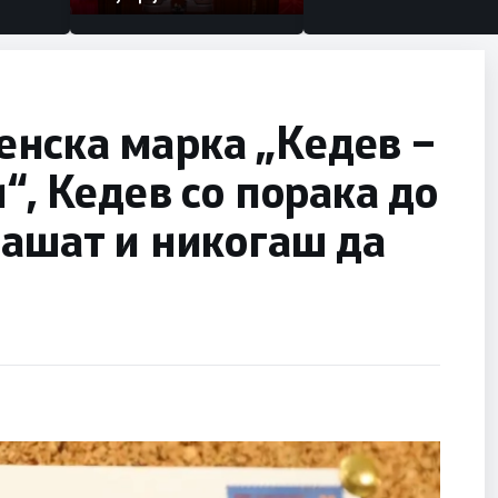
нска марка „Кедев –
“, Кедев со порака до
лашат и никогаш да