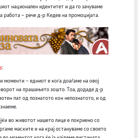
иот национален идентитет и да го зачуваме
 работа – рече д-р Кедев на промоцијата.
к
:
и моменти – едниот е кога доаѓаме на овој
говорот на прашањето зошто. Тоа, додаде д-р
вотен пат од познатото кон непознатото, и од
знаеме.
ејќи во животот нашето лице е покриено со
ргаме маските и на крај остануваме со своето
е во моментот кога ќе ја најдеме вистината