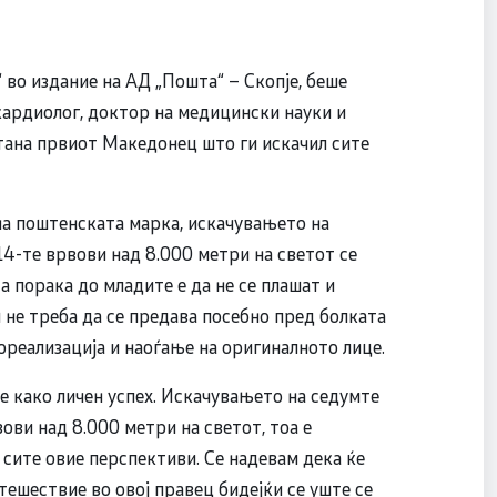
 во издание на АД „Пошта“ – Скопје, беше
кардиолог, доктор на медицински науки и
стана првиот Македонец што ги искачил сите
 на поштенската марка, искачувањето на
14-те врвови над 8.000 метри на светот се
та порака до младите е да не се плашат и
ш не треба да се предава посебно пред болката
ореализација и наоѓање на оригиналното лице.
не како личен успех. Искачувањето на седумте
ови над 8.000 метри на светот, тоа е
 сите овие перспективи. Се надевам дека ќе
тешествие во овој правец бидејќи се уште се