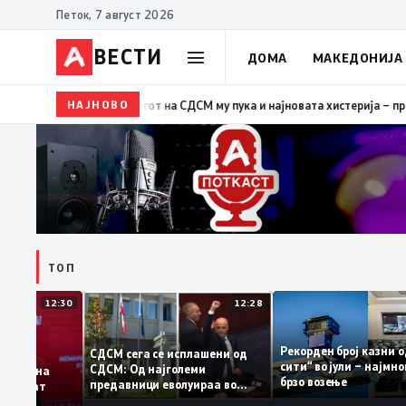
Петок, 7 август 2026
ВЕСТИ
ДОМА
МАКЕДОНИЈА
НАЈНОВО
19:39
ВМРО-ДПМНЕ: Како што му пукна меурот од сапуни
ТОП
12:30
12:28
Рекорден број каз
СДСМ сега се исплашени од
сити“ во јули – на
СДСМ: Од најголеми
одатоците на
брзо возење
предавници еволуираа во
демантираат
најголеми патриоти