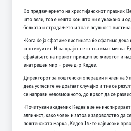
Во предвечерието на христијанскиот празник Ве
што вели, тоа е нешто кон што ни е укажано и од
болката и страдањето и тоа е всушност вистина
-Кога ќе ја сфатиме вистината ќе сфатиме дека
континуитет. И на крајот сето тоа има смисла. 
сфаќањето на првиот принцип во животот и на
внатрешен мир – рече д-р Кедев.
Директорот за поштенски операции и член на У
дека успесите не доаѓаат случајно и тие се резу
се направи невозможното, до врвот да се разви
-Почитуван академик Кедев вие не инспириравт
алпинист, како човек и затоа е задоволство да с
поштенската марка „Кедев 14-те највисоки врвов