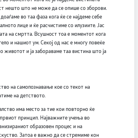
ост нешто што не може да се опише со зборови.
доаѓаме во таа фаза кога ќе се најдеме себе
налното лице и ќе расчистиме со илузиите. Јас
ната на смртта. Всушност тоа е моментот кога
ело и нашиот ум. Секој од нас е многу повеќе
во животот и ја забораваме таа вистина што ја
ство на самопознавање кое со текот на
атиме на детството.
алство има место за тие кои повторно ќе
о првиот принцип. Најважните учења во
анизираниот образовен процес и на
скуство. Затоа е важно да се стремиме кон