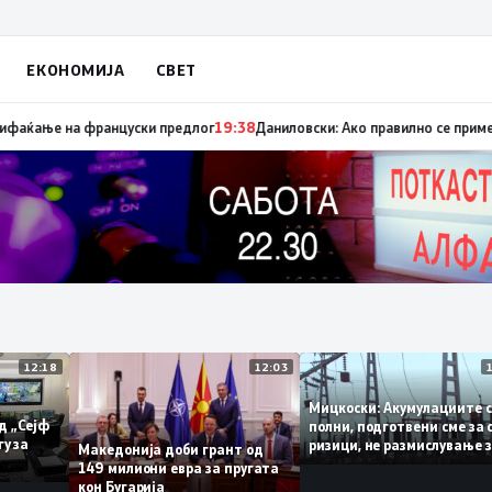
ЕКОНОМИЈА
СВЕТ
ца „мигранти за пари“, така на талогот на СДСМ му пука и најновата х
12:18
12:03
Мицкоски: Акумулации
ни од „Сејф
полни, подготвени сме
јмногу за
ризици, не размислува
Македонија доби грант од
поскапување на струј
149 милиони евра за пругата
кон Бугарија