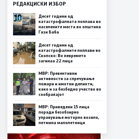
РЕДАКЦИСКИ ИЗБОР
Десет години од
катастрофалната поплава во
населените места во општина
Гази Баба
Десет години од
катастрофалните поплави во
Скопско: Во невремето
загинаа 22 лица
МВР: Превентивни
активности за спречување
пожари и имотни деликти,
како и за безбедно учество во
сообраќајот
МВР: Приведени 15 лица
поради безобѕирно
управување моторно возило,
петмина малолетници