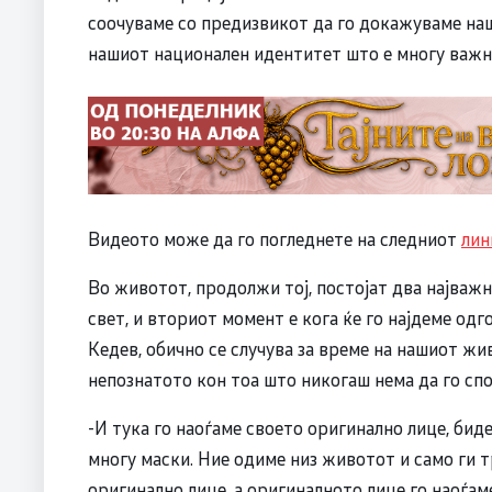
соочуваме со предизвикот да го докажуваме наш
нашиот национален идентитет што е многу важна
Видеото може да го погледнете на следниот
лин
Во животот, продолжи тој, постојат два најважн
свет, и вториот момент е кога ќе го најдеме од
Кедев, обично се случува за време на нашиот жи
непознатото кон тоа што никогаш нема да го спо
-И тука го наоѓаме своето оригинално лице, бид
многу маски. Ние одиме низ животот и само ги т
оригинално лице, а оригиналното лице го наоѓам