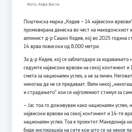
Фото: Алфа Вести
Поштенска марка „Кедев – 14 највисоки врвови“
промовирана денеска во чест на македонскиот 
алпинист д-р Сашко Кедев, кој во 2025 година 
14 врва повисоки од 8.000 метри.
За д-р Кедев, кој се заблагодари за издавањето
седумте највисоки врвови на секој континент и 
смета за национален успех, а не за личен. Негова
никогаш да не се предаваат. Вели никој „никога
и страдањето“ кои се најголемиот стимул за сам
– Јас тоа го доживувам како национален успех, 
највисоки врвови на секој континент и 14-те врв
национален успех. Тоа е проектот Македонија на
биде инспирација на сите кои што се на некое па