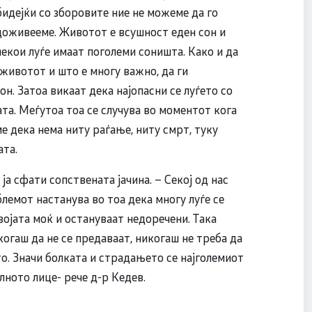
бидејќи со зборовите ние не можеме да го
доживееме. Животот е всушност еден сон и
некои луѓе имаат поголеми соништа. Како и да
животот и што е многу важно, да ги
н. Затоа викаат дека најопасни се луѓето со
та. Меѓутоа тоа се случува во моментот кога
е дека нема ниту раѓање, ниту смрт, туку
ата.
 ја сфати сопствената јачина. – Секој од нас
блемот настанува во тоа дека многу луѓе се
својата моќ и остануваат недоречени. Така
когаш да не се предаваат, никогаш не треба да
о. Значи болката и страдањето се најголемиот
лното лице- рече д-р Кедев.