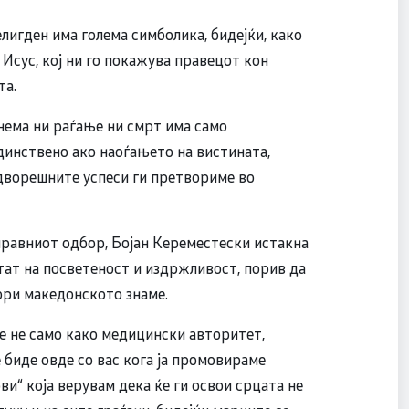
лигден има голема симболика, бидејќи, како
 Исус, кој ни го покажува правецот кон
та.
 нема ни раѓање ни смрт има само
Единствено ако наоѓањето на вистината,
дворешните успеси ги претвориме во
правниот одбор, Бојан Кереместески истакна
лтат на посветеност и издржливост, порив да
ори македонското знаме.
е не само како медицински авторитет,
е биде овде со вас кога ја промовираме
и“ која верувам дека ќе ги освои срцата не