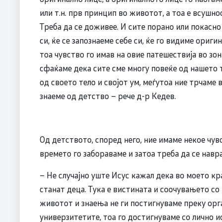
или т.н. прв принцип во животот, а тоа е всушн
Треба да се доживее. И сите порано или покасно 
си, ќе се запознаеме себе си, ќе го видиме ориги
тоа чувство го имав на овие патешествија во зо
сфаќаме дека сите сме многу повеќе од нашето т
од своето тело и својот ум, меѓутоа ние трчаме 
знаеме од детство – рече д-р Кедев.
Од детството, според него, ние имаме некое чув
времето го забораваме и затоа треба да се навр
– Не случајно уште Исус кажал дека во моето кр
станат деца. Тука е вистината и соочувањето с
животот и знаења не ги постигнуваме преку орг
универзитетите, тоа го достигнуваме со лично и