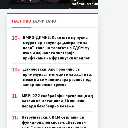
Коридор 8, Македонија
забрзано темпо
станува раскрсница на
Балканот
НАЈНОВО
НАЈЧИТАНО
10
ВМРО-ДПМНЕ: Како што му пукна
Ч
меурот од сапуница „мигранти за
пари“, така на талогот на СДСМ му
пука и најновата хистерија –
прифаќање на француски предлог
10
Даниловски: Ако правилно се
Ч
применуваат методите на заштита,
може да се минимизира ризикот од
западнонилска треска
11
МВР: 222 сообраќајни прекршоци од
Ч
возачи на мотоцикли, 14 лишени
поради безобѕирно возење
11
Петрушевски: СДСМ се плаши од
Ч
функционален систем, „Безбеден
град“ е доказ дека институциите