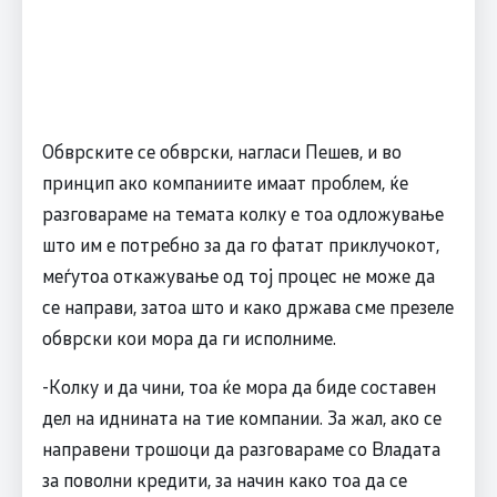
Обврските се обврски, нагласи Пешев, и во
принцип ако компаниите имаат проблем, ќе
разговараме на темата колку е тоа одложување
што им е потребно за да го фатат приклучокот,
меѓутоа откажување од тој процес не може да
се направи, затоа што и како држава сме презеле
обврски кои мора да ги исполниме.
-Колку и да чини, тоа ќе мора да биде составен
дел на иднината на тие компании. За жал, ако се
направени трошоци да разговараме со Владата
за поволни кредити, за начин како тоа да се