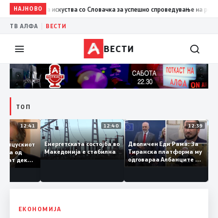
Размена на искуства со Словачка за успешно спроведување на реформит
НАЈНОВО
|
ТВ АЛФА
ВЕСТИ
ВЕСТИ
ТОП
12:41
12:40
12:39
Дволичен Еди Рама: За
Енергетската состојба во
аа францускиот
Тиранска платформа му
Македонија е стабилна
ама сега од
одговараа Албанците од
инуваат дека
Македонија, сега кога му
тајно
гори под нозе стануваат
ала
„персона нон грата“
ЕКОНОМИЈА