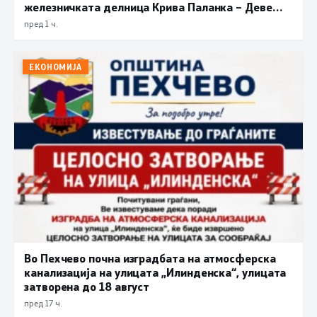
железничката делница Крива Паланка – Деве
Баир
пред 1 ч.
ЕКОНОМИЈА
Во Пехчево почна изградбата на атмосферска
канализација на улицата „Илинденска“, улицата
затворена до 18 август
пред 17 ч.