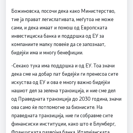
Божиновска, посочи дека како Министерство,
тие ја прават легислативата, меѓутоа не може
сами, и дека имаат и помош од Европската
инвестициска банка и поддршка од ЕУ за
компаниите малку повеќе да се запознаат,
бидејќи има и многу бенефиции.
-Секако тука има поддршка и од ЕУ. Тоа значи
дека сме на добар пат бидејќи ги пренесоа сите
искуства од ЕУ и ова е многу важно бидејќи
нашиот дел за зелена транзиција, и ние сме дел
од Праведната транзиција до 2030 година, значи
ова само ќе потпомогне за бизнисите. На
праведната транзиција, ние ги собравме сите
финансиски институции, како што е Блумберг,
Француската развојна банка, Италијанската