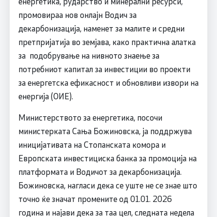
енергетика, рударство и минерални ресурси,
промовираа нов онлајн Водич за
декарбонизација, наменет за малите и средни
претпријатија во земјава, како практична алатка
за подобрување на нивното знаење за
потребниот капитал за инвестиции во проекти
за енергетска ефикасност и обновливи извори на
енергија (ОИЕ).
Министерството за енергетика, посочи
министерката Сања Божиновска, ја поддржува
иницијативата на Стопанската комора и
Европската инвестициска банка за промоција на
платформата и Водичот за декарбонизација.
Божиновска, нагласи дека се уште не се знае што
точно ќе значат промените од 01.01. 2026
година и најави дека за таа цел, следната недела