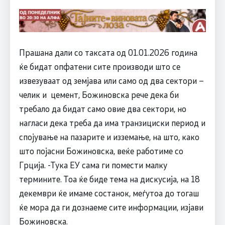
Прашана дали со таксата од 01.01.2026 година
ќе бидат опфатени сите производи што се
извезуваат од земјава или само од два сектори –
челик и цемент, Божиновска рече дека би
требало да бидат само овие два сектори, но
нагласи дека треба да има транзициски период и
спојување на пазарите и изземање, на што, како
што појасни Божиновска, веќе работиме со
Грција. -Тука ЕУ сама ги помести малку
термините. Тоа ќе биде тема на дискусија, на 18
декември ќе имаме состанок, меѓутоа до тогаш
ќе мора да ги дознаеме сите информации, изјави
Божиновска.