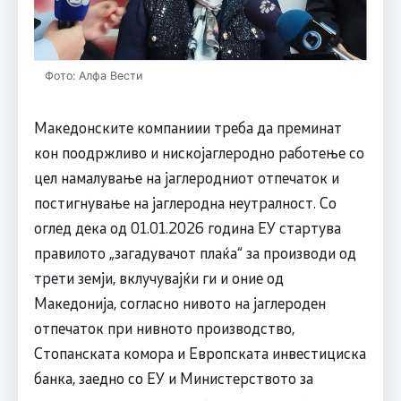
Фото: Алфа Вести
Македонските компаниии треба да преминат
кон поодржливо и нискојаглеродно работење со
цел намалување на јаглеродниот отпечаток и
постигнување на јаглеродна неутралност. Со
оглед дека од 01.01.2026 година ЕУ стартува
правилото „загадувачот плаќа“ за производи од
трети земји, вклучувајќи ги и оние од
Македонија, согласно нивото на јаглероден
отпечаток при нивното производство,
Стопанската комора и Европската инвестициска
банка, заедно со ЕУ и Министерството за