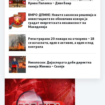
Крива Паланка – Деве Баир
ВМРО-ДПМНЕ: Новите законски решенија и
инвестициите во обновливи извори ја
градат енергетската независност на
Македонија
Регистрирани 20 пожари на отворено – 18
се изгаснати, еден е активен, а еден е под
контрола
Николоски: Дијаспората доби директна
линија Женева – Скопје