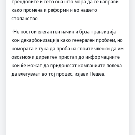
трендовите и сето она што мора да се направи
како промена и реформи и во нашето
стопанство.
-Не постои елегантен начин и брза транзиција
кон декарбонизација како генерален проблем, но
комората е тука да проба на своите членки да им
овозможи директен пристап до информациите
кои ќе можат да придонесат компаниите полека
да влегуваат во тој процес, изјави Пешев.