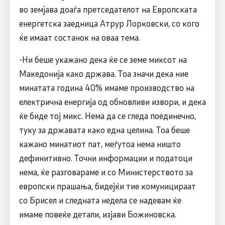
во земјава доаѓа претседателот на Европската
енергетска заедница Атрур Лорковски, со кого
ќе имаат состанок на оваа тема.
-Ни беше укажано дека ќе се земе миксот на
Македонија како држава. Тоа значи дека ние
минатата година 40% имаме производство на
електрична енергија од обновливи извори, и дека
ќе биде тој микс. Нема да се гледа поединечно,
туку за државата како една целина. Тоа беше
кажано минатиот пат, меѓутоа нема ништо
дефинитивно. Точни информации и податоци
нема, ќе разговараме и со Министерството за
европски прашања, бидејќи тие комуницираат
со Брисел и следната недела се надевам ќе
имаме повеќе детали, изјави Божиновска.