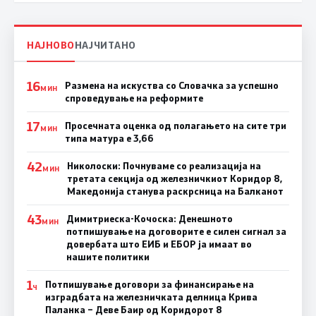
НАЈНОВО
НАЈЧИТАНО
16
Размена на искуства со Словачка за успешно
МИН
спроведување на реформите
17
Просечната оценка од полагањето на сите три
МИН
типа матура е 3,66
42
Николоски: Почнуваме со реализација на
МИН
третата секција од железничкиот Коридор 8,
Македонија станува раскрсница на Балканот
43
Димитриеска-Кочоска: Денешното
МИН
потпишување на договорите е силен сигнал за
довербата што ЕИБ и ЕБОР ја имаат во
нашите политики
1
Потпишување договори за финансирање на
Ч
изградбата на железничката делница Крива
Паланка – Деве Баир од Коридорот 8