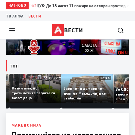
НАЈНОВО
17:42
ЦУК: До 18 часот 11 пожари на отворен простор, од кои т
|
ТВ АЛФА
ВЕСТИ
ВЕСТИ
ТОП
12:50
12:47
12:46
Казни има, но
Јавниот и државниот
Во СДС
дии и
тротинетите се уште ги
долг на Македонија се
талого
возат деца
стабилни
е само
нието
копија 
Заев
МАКЕДОНИЈА
Промоцијата на наградениот