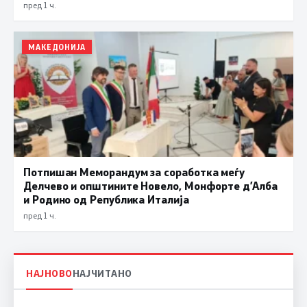
пред 1 ч.
МАКЕДОНИЈА
Потпишан Меморандум за соработка меѓу
Делчево и општините Новело, Монфорте д’Алба
и Родино од Република Италија
пред 1 ч.
НАЈНОВО
НАЈЧИТАНО