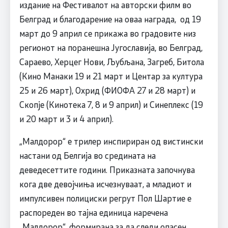
издание на Фестивалот на авторски филм во
Белград и благодарение на оваа награда, од 19
март до 9 април се прикажа во градовите низ
регионот на поранешна Југославија, во Белград,
Сараево, Херцег Нови, Љубљана, Загреб, Битола
(Кино Манаки 19 и 21 март и Центар за култура
25 и 26 март), Охрид (ФИОФА 27 и 28 март) и
Скопје (Кинотека 7, 8 и 9 април) и Синеплекс (19
и 20 март и 3 и 4 април).
„Малдорор“ е трилер инспириран од вистински
настани од Белгија во средината на
деведесеттите години. Приказната започнува
кога две девојчиња исчезнуваат, а младиот и
импулсивен полициски регрут Пол Шартие е
распореден во тајна единица наречена
„Малдорор“, формирана за да следи опасен