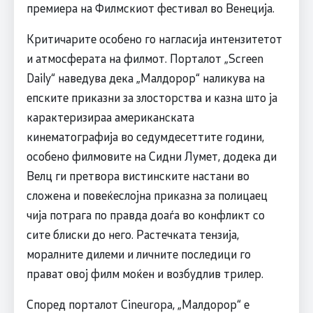
премиера на Филмскиот фестивал во Венеција.
Критичарите особено го нагласија интензитетот
и атмосферата на филмот. Порталот „Screen
Daily“ наведува дека „Малдорор“ наликува на
епските приказни за злосторства и казна што ја
карактеризираа американската
кинематографија во седумдесеттите години,
особено филмовите на Сидни Лумет, додека ди
Велц ги претвора вистинските настани во
сложена и повеќеслојна приказна за полицаец
чија потрага по правда доаѓа во конфликт со
сите блиски до него. Растечката тензија,
моралните дилеми и личните последици го
прават овој филм моќен и возбудлив трилер.
Според порталот Cineuropa, „Малдорор“ е