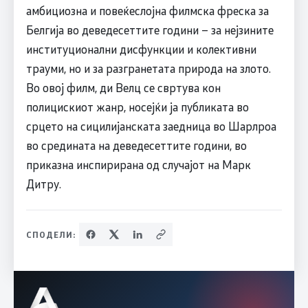
амбициозна и повеќеслојна филмска фреска за
Белгија во деведесеттите години – за нејзините
институционални дисфункции и колективни
трауми, но и за разгранетата природа на злото.
Во овој филм, ди Велц се свртува кон
полицискиот жанр, носејќи ја публиката во
срцето на сицилијанската заедница во Шарлроа
во средината на деведесеттите години, во
приказна инспирирана од случајот на Марк
Дитру.
СПОДЕЛИ: