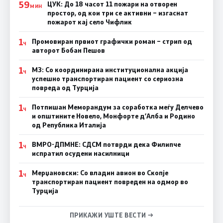
59
ЦУК: До 18 часот 11 пожари на отворен
МИН
простор, од кои три се активни – изгаснат
пожарот кај село Чифлик
1
Промовиран првиот графички роман – стрип од
Ч
авторот Бобан Пешов
1
МЗ: Со координирана институционална акција
Ч
успешно транспортиран пациент со сериозна
повреда од Турција
1
Потпишан Меморандум за соработка меѓу Делчево
Ч
и општините Новело, Монфорте д’Алба и Родино
од Република Италија
1
ВМРО-ДПМНЕ: СДСM потврди дека Филипче
Ч
испратил осудени насилници
1
Мерџановски: Со владин авион во Скопје
Ч
транспортиран пациент повреден на одмор во
Турција
ПРИКАЖИ УШТЕ ВЕСТИ →