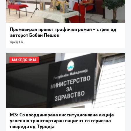
Промовиран првиот графички роман – стрип од
авторот Бобан Пешов
пред 1 ч.
МАКЕДОНИЈА
МЗ: Со координирана институционална акција
успешно транспортиран пациент со сериозна
повреда од Турција