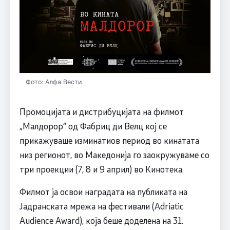
Фото: Алфа Вести
Промоцијата и дистрибуцијата на филмот
„Малдорор“ од Фабриц ди Велц кој се
прикажуваше изминатиов период во кинатата
низ регионот, во Македонија го заокружуваме со
три проекции (7, 8 и 9 април) во Кинотека.
Филмот ја освои наградата на публиката на
Јадранската мрежа на фестивали (Adriatic
Audience Award), која беше доделена на 31.