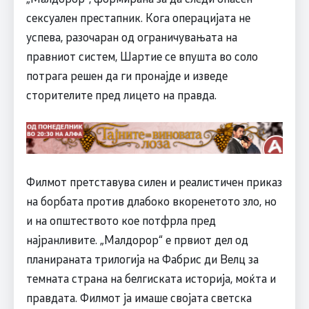
сексуален престапник. Кога операцијата не
успева, разочаран од ограничувањата на
правниот систем, Шартие се впушта во соло
потрага решен да ги пронајде и изведе
сторителите пред лицето на правда.
Филмот претставува силен и реалистичен приказ
на борбата против длабоко вкоренетото зло, но
и на општеството кое потфрла пред
најранливите. „Малдорор“ е првиот дел од
планираната трилогија на Фабрис ди Велц за
темната страна на белгиската историја, моќта и
правдата. Филмот ја имаше својата светска