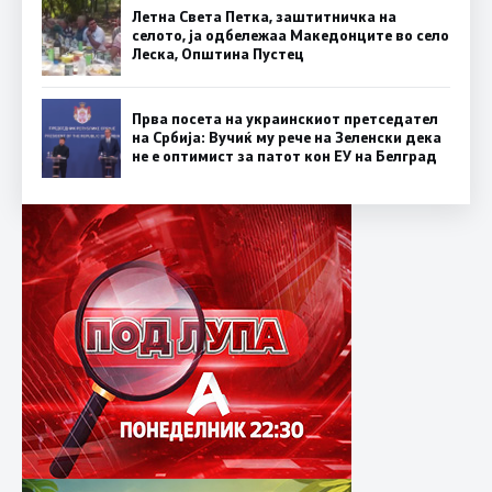
Летна Света Петка, заштитничка на
селото, ја одбележаа Македонците во село
Леска, Општина Пустец
Прва посета на украинскиот претседател
на Србија: Вучиќ му рече на Зеленски дека
не е оптимист за патот кон ЕУ на Белград