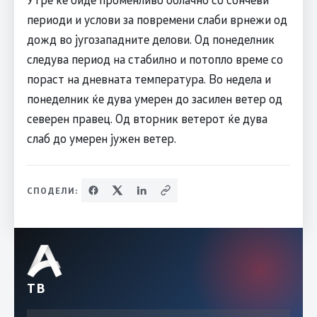
периоди и услови за повремени слаби врнежи од
дожд во југозападните делови. Од понеделник
следува период на стабилно и потопло време со
пораст на дневната температура. Во недела и
понеделник ќе дува умерен до засилен ветер од
северен правец. Од вторник ветерот ќе дува
слаб до умерен јужен ветер.
СПОДЕЛИ:
ТВ