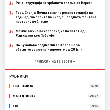
1
Реконструкција на урбаната опрема во Нерези
Ч
1
Град Скопје: Почна темелна реконструкција на
Ч
еден од симболите на Скопје – подната фонтана
повторно ќе блесне
1
Момче загина во сообраќајка на патот од
Ч
Радишани кон Побожје
1
Во Куманово поднесени 160 барања за
Ч
обесштетување по невремето од 20 јули
ПРИКАЖИ УШТЕ ВЕСТИ →
РУБРИКИ
ЕКОНОМИЈА
4791
МАКЕДОНИЈА
39147
СВЕТ
2196