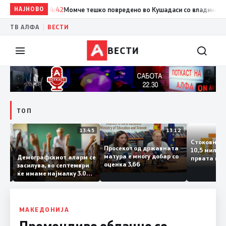
НАЈНОВО
14:42
Момче тешко повредено во Кушадаси со владиниот авио
|
ТВ АЛФА
ВЕСТИ
ВЕСТИ
ТОП
14:12
13:45
13:12
Стоковн
Просекот од државната
10,5 ми
та
матура е многу добар со
Демографскиот аларм се
првата 
ката
оценка 3,66
засилува, во септември
годинат
ланка
ќе имаме најмалку 3.000
го зголе
ктот
првачиња помалку
 слепа
МАКЕДОНИЈА
Променливо облачно со