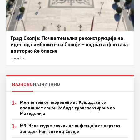
Град Скопје: Почна темелна реконструкција на
еден од симболите на Скопје – подната фонтана
повторно ќе блесне
пред 1 ч.
НАЈНОВО
НАЈЧИТАНО
1
Момче тешко повредено во Кушадаси со
Ч
владиниот авион ќе биде транспортирано во
Македонија
1
МЗ: Нови седум случаи на инфекција со вирусот
Ч
Западен Нил, сите од Скопје