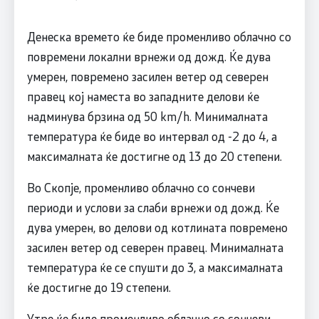
Денеска времето ќе биде променливо облачно со
повремени локални врнежи од дожд. Ќе дува
умерен, повремено засилен ветер од северен
правец кој наместа во западните делови ќе
надминува брзина од 50 km/h. Минималната
температура ќе биде во интервал од -2 до 4, а
максималната ќе достигне од 13 до 20 степени.
Во Скопје, променливо облачно со сончеви
периоди и услови за слаби врнежи од дожд. Ќе
дува умерен, во делови од котлината повремено
засилен ветер од северен правец. Минималната
температура ќе се спушти до 3, а максималната
ќе достигне до 19 степени.
Утре ќе биде променливо облачно со сончеви