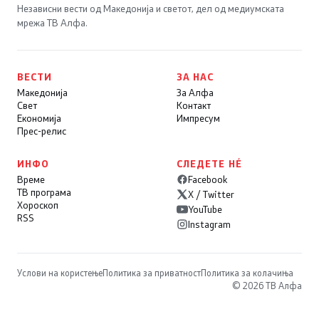
Независни вести од Македонија и светот, дел од медиумската
мрежа ТВ Алфа.
ВЕСТИ
ЗА НАС
Македонија
За Алфа
Свет
Контакт
Економија
Импресум
Прес-релис
ИНФО
СЛЕДЕТЕ НÉ
Време
Facebook
ТВ програма
X / Twitter
Хороскоп
YouTube
RSS
Instagram
Услови на користење
Политика за приватност
Политика за колачиња
© 2026 ТВ Алфа