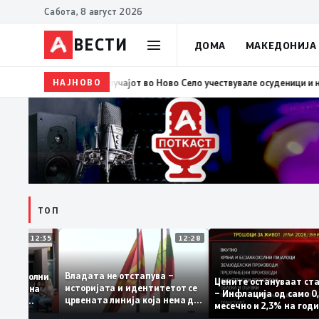
Сабота, 8 август 2026
ВЕСТИ
ДОМА
МАКЕДОНИЈА
НАЈНОВО
10:37
ВМРО-ДПМНЕ: „Детето“ како што вели Филипче, д
ТОП
12:35
12:28
Владата не отстапува –
е се задоволни
Цените остануваа
историјата и идентитетот се
 учениците на
– Инфлација од са
црвената линија која нема да
државната
месечно и 2,3% на
се погази
ниво