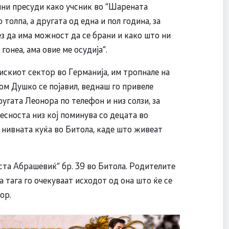
лни пресуди како учсник во “Шарената
 толпа, а другата од една и пол година, за
ез да има можност да се брани и како што ни
гонеа, ама овие ме осудија“.
скиот сектор во Германија, им тропнале на
ом Душко се појавил, веднаш го привеле
ругата Леонора по телефон и низ солзи, за
есноста низ кој поминува со децата во
 нивната куќа во Битола, каде што живеат
оста Абрашевиќ“ бр. 39 во Битола. Родителите
а тага го очекуваат исходот од она што ќе се
ор.