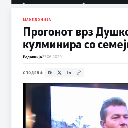
МАКЕДОНИЈА
Прогонот врз Душк
кулминира со семе
Редакција
27.06.2020
СПОДЕЛИ: