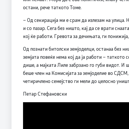
остани, рече таткото Томе.
– Од секирација ми е срам да излезам на улица.
и со пазар. Сега без ништо, кај да се врати снаата
кој ќе работи. Гревота за дечињата, ги понижија,
Од познати битолски земјоделци, останаа без ни
земјата повеќе нема кој да ја работи – таткото 
дише, а мајката Лиле забрзано го губи видот. И 
беше член на Комисијата за земјоделие во СДСМ,
четиричлено семејство ги мели до целосно униш
Петар Стефановски