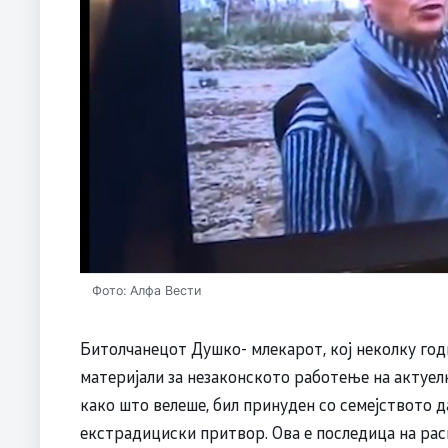
Фото: Алфа Вести
Битолчанецот Душко- млекарот, кој неколку го
материјали за незаконското работење на актуелн
како што велеше, бил принуден со семејството да
екстрадициски притвор. Ова е последица на ра