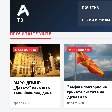
ПОЧЕТНА
ТВ
СЕРИИ И ФИЛМ
ПРОЧИТАЈТЕ УШТЕ
МАКЕДОНИЈА
МАКЕДОНИЈА
ВМРО-ДПМНЕ:
Земјава повторно на
„Детето“ како што
грчката листата на
вели Филипче, денес
држави со
со изјавата призна
привилегиран
дека во случајот во
пред 33 мин.
пред 34 мин.
даночен режим
Ново Село