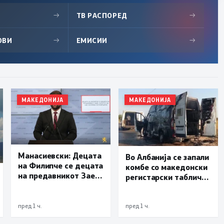
→
ТВ РАСПОРЕД
→
ОВИ
→
ЕМИСИИ
→
МАКЕДОНИЈА
МАКЕДОНИЈА
Манасиевски: Децата
Во Албанија се запали
на Филипче се децата
комбе со македонски
на предавникот Заев,
регистарски таблички
талогот од СДСМ
кое превезувало
исплива на површина
пилиња
пред 1 ч.
пред 1 ч.