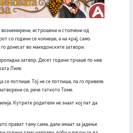
о вознемирени, истрошени и столчени од
от со години се колнеше, а на крај, само
а го донесат во македонските затвори.
пропадна затвор. Десет години трчаше по нив
ката Лиле.
да се потпише. Тој не се потпиша, па го привеле.
 затворени се, рече таткото Томе.
лија. Кутрите родители не знаат кој пат да
што прават таму сами, дали имаат за јадење
ири години таму направи, доби и пасош за да