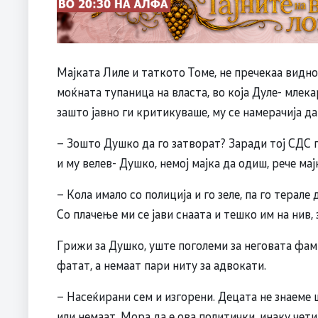
Мајката Лиле и таткото Томе, не пречекаа видн
моќната тупаница на власта, во која Дуле- млекар
зашто јавно ги критикуваше, му се намерачија д
– Зошто Душко да го затворат? Заради тој СДС 
и му велев- Душко, немој мајка да одиш, рече мај
– Кола имало со полиција и го зеле, па го терале 
Со плачење ми се јави снаата и тешко им на нив,
Грижи за Душко, уште поголеми за неговата фами
фатат, а немаат пари ниту за адвокати.
– Насеќирани сем и изгорени. Децата не знаеме 
или немаат. Мора да е ова политички, инаку чет