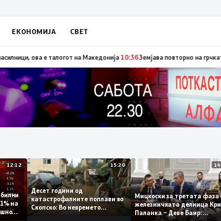
ЕКОНОМИЈА
СВЕТ
енес со изјавата призна дека во случајот во Ново Село учествувале ос
12:12
15:20
Десет години од
т стабилни
Мицкоски за третата ф
катастрофалните поплави во
мо 0,1% на
железничката делница
Скопско: Во невремето
 годишно
Паланка – Деве Баир:
загинаа 22 лица
Проектот нема да завр