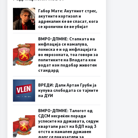
Габор Мате: Акутниот стрес,
акутните кортизол и
адреналин ќе ве спасат, кога
се хронични ќе ве убијат
ВМРО-ДПМНЕ: Стапката на
инфлација се намалува,
пониска е и од инфлацијата
во еврозоната, тоа говори за
политиките на Владата кои
водат кон подобар животен
стандард
ВРЕДИ: Дали Артан Груби ја
купува слободата со тајните
на ДУИ
ВМРО-ДПМНЕ: Талогот од
СДСМ несреќен поради
успесите на државата, седум
квартали раст на БДП над 3
отсто и намален државен
долг се показатели за