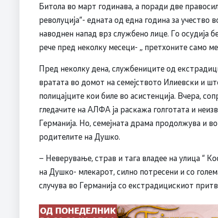
Битола во март годинава, а поради две правоси
револуција“- едната од една година за учество во
наводнен напад врз службено лице. Го осудија б
рече пред неколку месеци- ,, претхоните само ме 
Пред неколку дена, службениците од екстрадици
вратата во домот на семејството Илиевски и шт
полицајците кои биле во асистенција. Вчера, соп
гледачите на АЛФА ја раскажа голготата и неизв
Германија. Но, семејната драма продолжува и во
родителите на Душко.
– Неверување, страв и тага владее на улица “ К
на Душко- млекарот, силно потресени и со голем
случува во Германија со екстрадицискиот притв