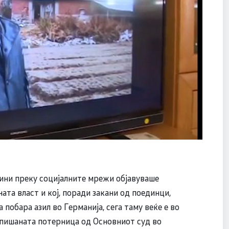
дини преку социјалните мрежи објавуваше
ата власт и кој, поради закани од поединци,
 побара азил во Германија, сега таму веќе е во
спишаната потерница од Основниот суд во