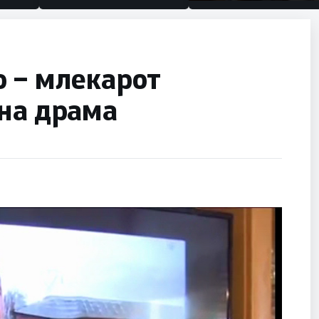
половина тунел во слеп
улица, сега имаме цели
о – млекарот
јна драма