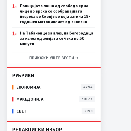
1
Полицијата лиши од слобода едно
Ч
лице во врска со сообраќајната
несреќа во Скопје во која загина 19-
годишен мотоциклист од скопско
1
На Табановце за влез, на Богородица
Ч
за излез од земјата се чека по 30
минути
ПРИКАЖИ УШТЕ ВЕСТИ →
РУБРИКИ
ЕКОНОМИЈА
4794
МАКЕДОНИЈА
39177
СВЕТ
2198
РЕДАКЦИСКИ ИЗБОР