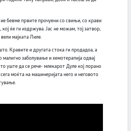
 Ние бевме првите прочуени со свињи, со крави
, кој ќе ги издржува. Јас не можам, тој затвор,
 вели мајката Лиле.
што. Кравите и другата стока ги продадоа, а
со малигно заболување и хемотерапија одвај
што уште да се рече- млекарот Дуле кој порано
 сега моќта на машинеријата него и неговото
тување.