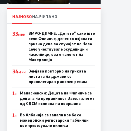
првачиња помалку
а
на
НАЈНОВО
НАЈЧИТАНО
33
ВМРО-ДПМНЕ: „Детето“ како што
МИН
вели Филипче, денес со изјавата
призна дека во случајот во Ново
Село учествувале осуденици и
насилници, ова е талогот на
Македонија
34
Земјава повторно на грчката
МИН
листата на држави со
привилегиран даночен режим
1
Манасиевски: Децата на Филипче се
Ч
децата на предавникот Заев, талогот
од СДСМ исплива на површина
1
Во Албанија се запали комбе со
Ч
македонски регистарски таблички
кое превезувало пилиња