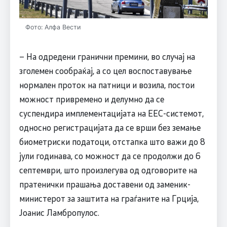
Фото: Алфа Вести
– На одредени гранични премини, во случај на
зголемен сообраќај, а со цел воспоставување
нормален проток на патници и возила, постои
можност привремено и делумно да се
суспендира имплементацијата на ЕЕС-системот,
односно регистрацијата да се врши без земање
биометриски податоци, отстапка што важи до 8
јули годинава, со можност да се продолжи до 6
септември, што произлегува од одговорите на
пратенички прашања доставени од заменик-
министерот за заштита на граѓаните на Грција,
Јоанис Ламбропулос.