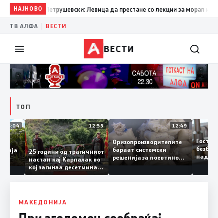
19:09
НАЈНОВО
Петрушевски: Левица да престане со лекции за морал и да каже
|
ТВ АЛФА
ВЕСТИ
ВЕСТИ
ТОП
13:04
12:55
12:49
Го
Оризопроизводителите
те
бе
бараат системски
акедонија
25 години од трагичниот
на
решенија за поевтино
ада
настан кај Карпалак во
сл
производство
то
кој загинаа десетмина
мо
македонски бранители
МАКЕДОНИЈА
При зголемен сообраќај