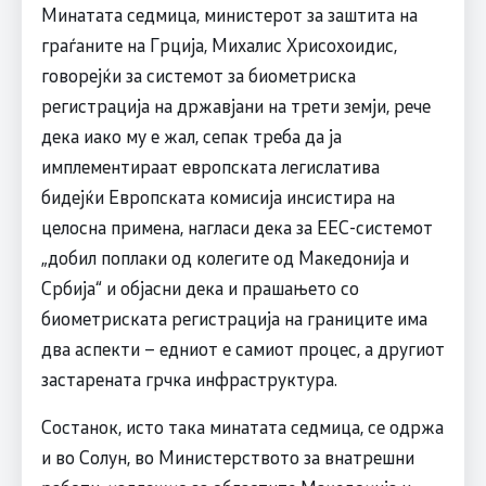
Минатата седмица, министерот за заштита на
граѓаните на Грција, Михалис Хрисохоидис,
говорејќи за системот за биометриска
регистрација на државјани на трети земји, рече
дека иако му е жал, сепак треба да ја
имплементираат европската легислатива
бидејќи Европската комисија инсистира на
целосна примена, нагласи дека за ЕЕС-системот
„добил поплаки од колегите од Македонија и
Србија“ и објасни дека и прашањето со
биометриската регистрација на границите има
два аспекти – едниот е самиот процес, а другиот
застарената грчка инфраструктура.
Состанок, исто така минатата седмица, се одржа
и во Солун, во Министерството за внатрешни