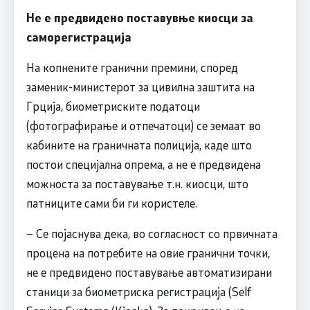
Не е предвидено поставувње киосци за
саморегистрација
На копнените гранични премини, според
заменик-министерот за цивилна заштита на
Грција, биометриските податоци
(фотографирање и отпечатоци) се земаат во
кабините на граничната полиција, каде што
постои специјална опрема, а не е предвидена
можноста за поставување т.н. киосци, што
патниците сами би ги користеле.
– Се појаснува дека, во согласност со првичната
процена на потребите на овие гранични точки,
не е предвидено поставување автоматизирани
станици за биометриска регистрација (Self