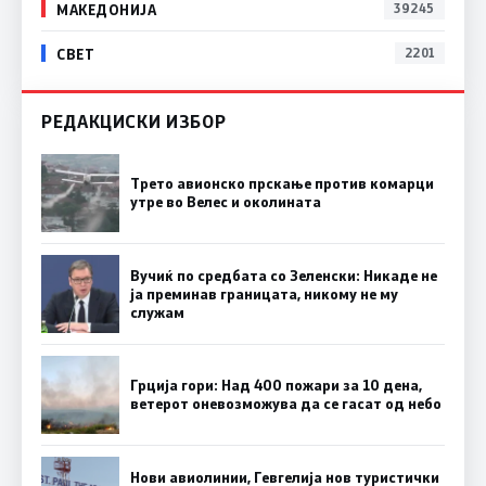
МАКЕДОНИЈА
39245
СВЕТ
2201
РЕДАКЦИСКИ ИЗБОР
Трето авионско прскање против комарци
утре во Велес и околината
Вучиќ по средбата со Зеленски: Никаде не
ја преминав границата, никому не му
служам
Грција гори: Над 400 пожари за 10 дена,
ветерот оневозможува да се гасат од небо
Нови авиолинии, Гевгелија нов туристички