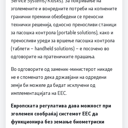
Service Systems/Kiosks). За покривање на
зголемените и вонредните потреби на копнените
гранични премини обезбедени се преносни
технички решенија, односно преносливи станици
за пасошка контрола (portable solutions), како и
преносливи уреди за вршење пасошка контрола
(таблети – handheld solutions) – е посочено во
одговорите на пратеничките прашања.
Во одговорите од заменик-министерот никаде
не е споменато дека државјани на одредени
земји би можеле да бидат исклучени од
имплементацијата на ЕЕС.
Европската регулатива дава можност при
зголемен сообраќај системот ЕЕС да
функционира без земање биометриски