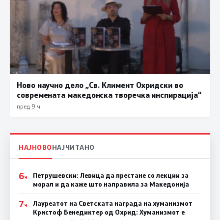
Ново научно дело „Св. Климент Охридски во
современата македонска творечка инспирација“
пред 9 ч.
НАЈНОВО
НАЈЧИТАНО
6
Петрушевски: Левица да престане со лекции за
Ч
морал и да каже што направила за Македонија
7
Лауреатот на Светската награда на хуманизмот
Ч
Кристоф Бенедиктер од Охрид: Хуманизмот е