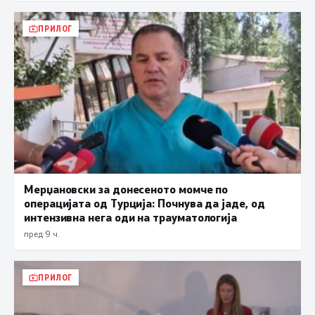
ПРИЛОГ
Мерџановски за донесеното момче по
операцијата од Турција: Почнува да јаде, од
интензивна нега оди на трауматологија
пред 9 ч.
ПРИЛОГ