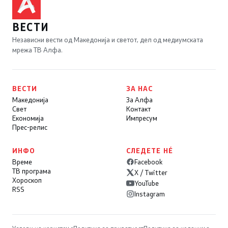
ВЕСТИ
Независни вести од Македонија и светот, дел од медиумската
мрежа ТВ Алфа.
ВЕСТИ
ЗА НАС
Македонија
За Алфа
Свет
Контакт
Економија
Импресум
Прес-релис
ИНФО
СЛЕДЕТЕ НÉ
Време
Facebook
ТВ програма
X / Twitter
Хороскоп
YouTube
RSS
Instagram