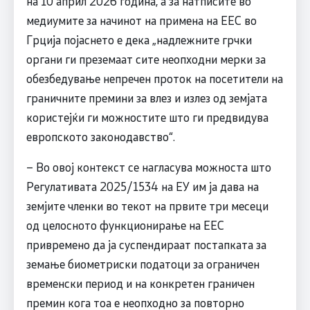
на 10 април 2026 година, а за натписите во
медиумите за начинот на примена на ЕЕС во
Грција појаснето е дека „надлежните грчки
органи ги преземаат сите неопходни мерки за
обезбедување непречен проток на посетители на
граничните премини за влез и излез од земјата
користејќи ги можностите што ги предвидува
европското законодавство“.
– Во овој контекст се нагласува можноста што
Регулативата 2025/1534 на ЕУ им ја дава на
земјите членки во текот на првите три месеци
од целосното функционирање на ЕЕС
привремено да ја суспендираат постапката за
земање биометриски податоци за ограничен
временски период и на конкретен граничен
премин кога тоа е неопходно за повторно