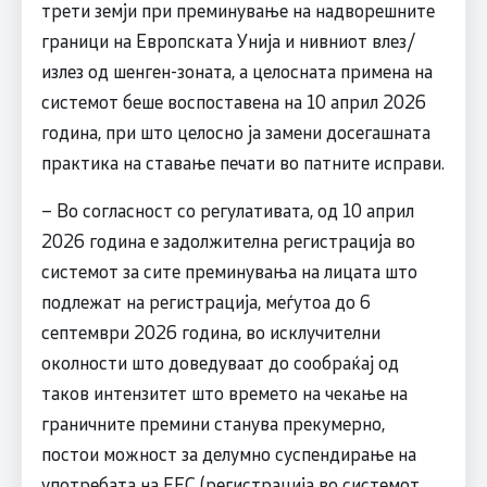
трети земји при преминување на надворешните
граници на Европската Унија и нивниот влез/
излез од шенген-зоната, a целосната примена на
системот беше воспоставена на 10 април 2026
година, при што целосно ја замени досегашната
практика на ставање печати во патните исправи.
– Во согласност со регулативата, од 10 април
2026 година е задолжителна регистрација во
системот за сите преминувања на лицата што
подлежат на регистрација, меѓутоа до 6
септември 2026 година, во исклучителни
околности што доведуваат до сообраќај од
таков интензитет што времето на чекање на
граничните премини станува прекумерно,
постои можност за делумно суспендирање на
употребата на ЕЕС (регистрација во системот