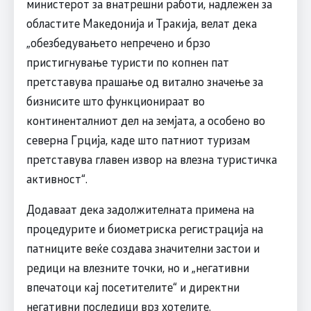
министерот за внатрешни работи, надлежен за
областите Македонија и Тракија, велат дека
„обезбедувањето непречено и брзо
пристигнување туристи по копнен пат
претставува прашање од витално значење за
бизнисите што функционираат во
континенталниот дел на земјата, а особено во
северна Грција, каде што патниот туризам
претставува главен извор на влезна туристичка
активност“.
Додаваат дека задолжителната примена на
процедурите и биометриска регистрација на
патниците веќе создава значителни застои и
редици на влезните точки, но и „негативни
впечатоци кај посетителите“ и директни
негативни последици врз хотелите.