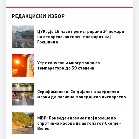
РЕДАКЦИСКИ ИЗБОР
ЦУК: До 18 часот регистрирани 14 пожари
на отворено, активен е пожарот кај
Грешница
Утре сончево и многу топло со
температура до 39 степени
Серафимовски: Со дијалог и заеднички
мерки до посилно македонско пчеларство
МВР: Приведен возачот кој возеше во
спротивна насока на автопатот Скопје –
Велес