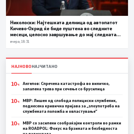
Николоски: Најтешката делница од автопатот
Кичево-Охрид ќе биде пуштена во следните
месеци, целосно завршување до мај следната
година
вчера, 18:31
НАЈНОВО
НАЈЧИТАНО
10
Ангелов: Спречена катастрофа во виничко,
Ч
запалена трева при сечење со брусилица
10
МВР: Лишен од слобода полициски службеник,
Ч
поднесена кривична пријава за „злоупотреба на
службената положба и овластување”
10
МВР со засилени сообраќајни контроли во рамки
Ч
на ROADPOL: Фокус на брзината и безбедноста
на патиштата