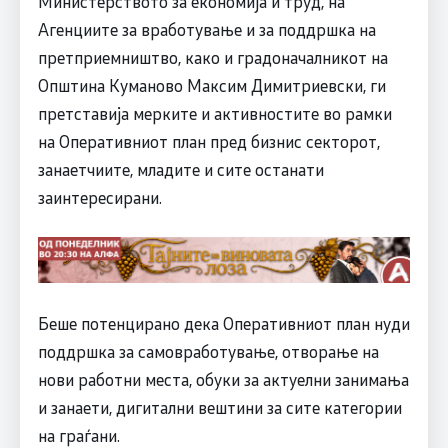
Министерството за економија и труд, на
Агенциите за вработување и за поддршка на
претприемништво, како и градоначалникот на
Општина Куманово Максим Димитриевски, ги
претставија мерките и активностите во рамки
на Оперативниот план пред бизнис секторот,
занаетчиите, младите и сите останати
заинтересирани.
Беше потенцирано дека Оперативниот план нуди
поддршка за самовработување, отворање на
нови работни места, обуки за актуелни занимања
и занаети, дигитални вештини за сите категории
на граѓани.