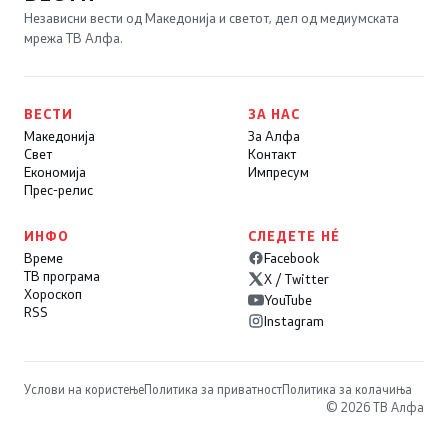
Независни вести од Македонија и светот, дел од медиумската
мрежа ТВ Алфа.
ВЕСТИ
ЗА НАС
Македонија
За Алфа
Свет
Контакт
Економија
Импресум
Прес-релис
ИНФО
СЛЕДЕТЕ НÉ
Време
Facebook
ТВ програма
X / Twitter
Хороскоп
YouTube
RSS
Instagram
Услови на користење
Политика за приватност
Политика за колачиња
© 2026 ТВ Алфа