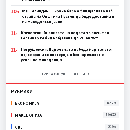
10
МД “Илинден“-Тирана бара официјалната веб-
Ч
страна на Општина Пустец да биде достапна и
на македонски јазик
11
Клековски: Анализата на водата за пиење во
Ч
Гостивар ќе биде објавена до 20 август
11
Петрушевски: Најголемата победа над талогот
Ч
кој се храни со хистерија и безнадежност е
успешна Македонија
ПРИКАЖИ УШТЕ ВЕСТИ →
РУБРИКИ
ЕКОНОМИЈА
4779
МАКЕДОНИЈА
39032
СВЕТ
2194