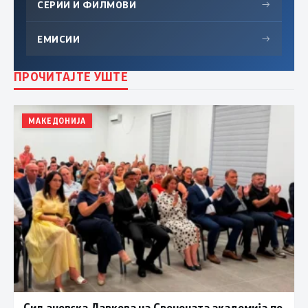
СЕРИИ И ФИЛМОВИ
→
ЕМИСИИ
→
ПРОЧИТАЈТЕ УШТЕ
МАКЕДОНИЈА
Сиљановска Давкова на Свечената академија по