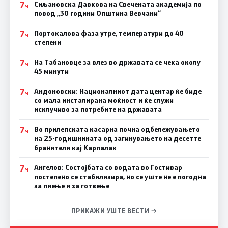
7
Сиљановска Давкова на Свечената академија по
Ч
повод „30 години Општина Вевчани“
7
Портокалова фаза утре, температури до 40
Ч
степени
7
На Табановце за влез во државата се чека околу
Ч
45 минути
7
Андоновски: Националниот дата центар ќе биде
Ч
со мала инсталирана моќност и ќе служи
исклучиво за потребите на државата
7
Во прилепската касарна почна одбележувањето
Ч
на 25-годишнината од загинувањето на десетте
бранители кај Карпалак
7
Ангелов: Состојбата со водата во Гостивар
Ч
постепено се стабилизира, но се уште не е погодна
за пиење и за готвење
ПРИКАЖИ УШТЕ ВЕСТИ →