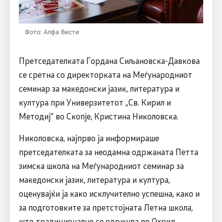
Фото: Алфа Вести
Претседателката Гордана Сиљановска-Давкова
се сретна со директорката на Меѓународниот
семинар за македонски јазик, литература и
култура при Универзитетот „Св. Кирил и
Методиј“ во Скопје, Кристина Николовска.
Николовска, најпрво ја информираше
претседателката за неодамна одржаната Петта
зимска школа на Меѓународниот семинар за
македонски јазик, литература и култура,
оценувајќи ја како исклучително успешна, како и
за подготовките за претстојната Летна школа,
што традиционално се одржува во Охрид.