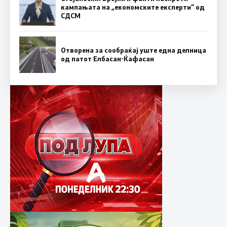
кампањата на „економските експерти“ од
СДСM
Отворена за сообраќај уште една делница
од патот Елбасан-Ќафасан