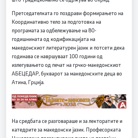
Претседателката го поздрави формирањето на
Координативно тело за подготовка на
програмата за одбележување на 80-
годишнината од кодификацијата на
македонскиот литературен јазик и потсети дека
годинава се навршуваат 100 години од
излегувањето од печат на грчко-македонскиот
АБЕЦЕДАР, букварот за македонските деца во
Атина, Грција.
На средбата се разговараше и за лекторатите и
катедрите за македонски јазик. Професорката
Николовска презентираше листа на постојни