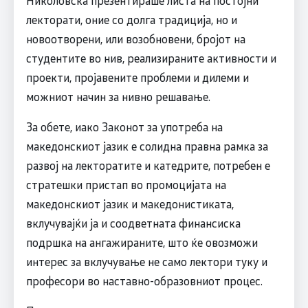
лекторати, оние со долга традиција, но и
новоотворени, или возобновени, бројот на
студентите во нив, реализираните активности и
проекти, пројавените проблеми и дилеми и
можниот начин за нивно решавање.
За обете, иако Законот за употреба на
македонскиот јазик е солидна правна рамка за
развој на лекторатите и катедрите, потребен е
стратешки пристап во промоцијата на
македонскиот јазик и македонистиката,
вклучувајќи ја и соодветната финансиска
подршка на ангажираните, што ќе овозможи
интерес за вклучување не само лектори туку и
професори во наставно-образовниот процес.