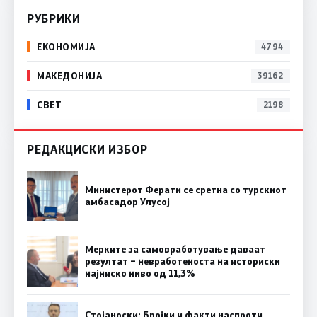
РУБРИКИ
ЕКОНОМИЈА
4794
МАКЕДОНИЈА
39162
СВЕТ
2198
РЕДАКЦИСКИ ИЗБОР
Министерот Ферати се сретна со турскиот
амбасадор Улусој
Мерките за самовработување даваат
резултат – невработеноста на историски
најниско ниво од 11,3%
Стојаноски: Бројки и факти наспроти