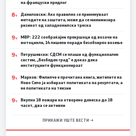
на француски предлог
8
Даниловски: Ако правилно се применуваат
Ч
методите на заштита, може да се минимизира
ризикот од западнонилска треска
9
МВР: 222 сообраќајни прекршоци од возачи на
Ч
мотоцикли, 14 лишени поради безобѕирно возење
9
Петрушевски: СДСМ се плаши од функционален
Ч
систем, „Безбеден град“ е доказ дека
институциите функционираат
9
Марков: Филипче е прочитана книга, жителите на
Ч
Ново Село ја избираат политиката на резултати, а
не политиката на тензии
9
Вкупно 18 пожари на отворено денеска до 18
Ч
часот, два се активни
ПРИКАЖИ УШТЕ ВЕСТИ →