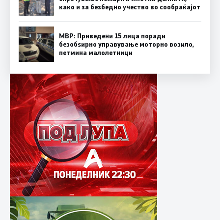
како и за безбедно учество во сообраќајот
МВР: Приведени 15 лица поради
безобѕирно управување моторно возило,
петмина малолетници