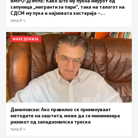
ВМРО-ДПМНЕ: Како што му пукна меурот од
сапуница „мигранти за пари“, така на талогот на
СДСМ му пука и најновата хистерија –
прифаќање на француски предлог
пред 8 ч.
МАКЕДОНИЈА
Даниловски: Ако правилно се применуваат
методите на заштита, може да се минимизира
ризикот од западнонилска треска
пред 8 ч.