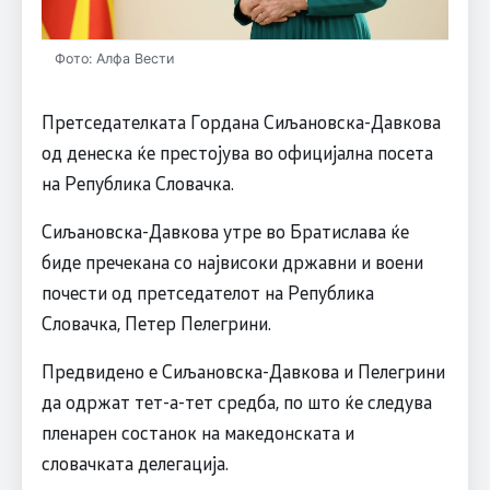
Фото: Алфа Вести
Претседателката Гордана Сиљановска-Давкова
од денеска ќе престојува во официјална посета
на Република Словачка.
Сиљановска-Давкова утре во Братислава ќе
биде пречекана со највисоки државни и воени
почести од претседателот на Република
Словачка, Петер Пелегрини.
Предвидено е Сиљановска-Давкова и Пелегрини
да одржат тет-а-тет средба, по што ќе следува
пленарен состанок на македонската и
словачката делегација.