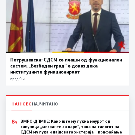
Петрушевски: СДСМ се плаши од функционален
систем, „Безбеден град“ е доказ дека
институциите функционираат
пред 9 ч.
НАЈНОВО
НАЈЧИТАНО
8
ВМРО-ДПМНЕ: Како што му пукна меурот од
Ч
сапуница „мигранти за пари“, така на талогот на
СДСМ му пука и најновата хистерија – прифаќање