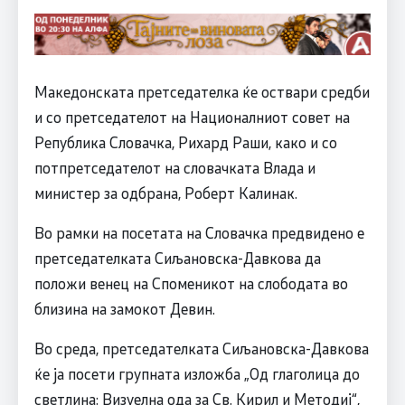
Македонската претседателка ќе оствари средби
и со претседателот на Националниот совет на
Република Словачка, Рихард Раши, како и со
потпретседателот на словачката Влада и
министер за одбрана, Роберт Калинак.
Во рамки на посетата на Словачка предвидено е
претседателката Сиљановска-Давкова да
положи венец на Споменикот на слободата во
близина на замокот Девин.
Во среда, претседателката Сиљановска-Давкова
ќе ја посети групната изложба „Од глаголица до
светлина: Визуелна ода за Св. Кирил и Методиј“,