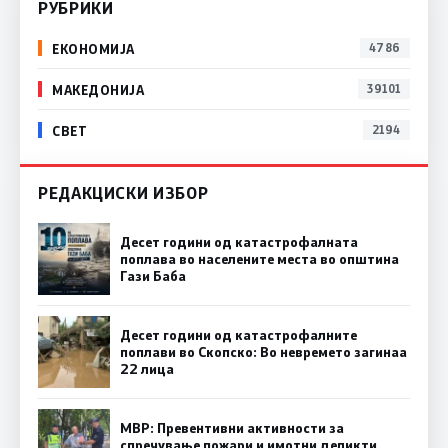
РУБРИКИ
ЕКОНОМИЈА
4786
МАКЕДОНИЈА
39101
СВЕТ
2194
РЕДАКЦИСКИ ИЗБОР
Десет години од катастрофалната
поплава во населените места во општина
Гази Баба
Десет години од катастрофалните
поплави во Скопско: Во невремето загинаа
22 лица
МВР: Превентивни активности за
спречување пожари и имотни деликти,