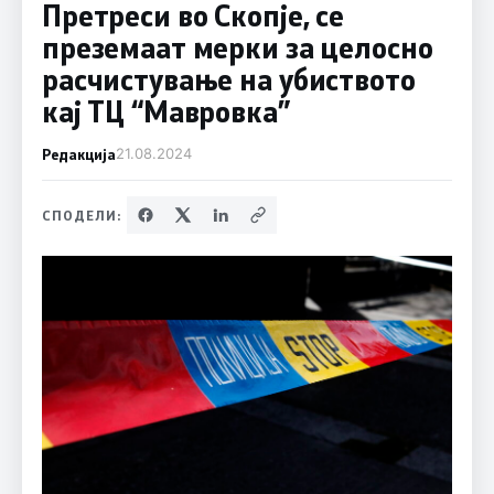
Претреси во Скопје, се
преземаат мерки за целосно
расчистување на убиството
кај ТЦ “Мавровка”
Редакција
21.08.2024
СПОДЕЛИ: