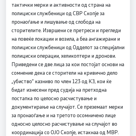
тактички мерки и активности од страна на
полициски службеници од СВР Скопје за
пронаоѓање и лишување од слобода на
сторителите. Извршени се претреси и прегледи
на повеќе локации и возила, а беа ангажирани и
полициски службеници од Одделот за специјални
полициски операции, хеликоптери и дронови.
Приведени се две лица за кои постојат основи на
сомнение дека се сторители на кривично дело
„убиство“ казниво по член 123 од КЗ, кои ќе
бидат изнесени пред судија на претходна
постапка по целосно расчистување и
документирање на случајот. Се преземаат мерки
за пронаоѓање и на третото осомничено лице
односно целосно расчистување на случајот во
координација со ОЈО Скопје, истакнаа од МВР.