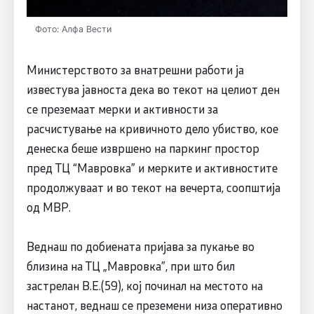
Фото: Алфа Вести
Министерството за внатрешни работи ја
известува јавноста дека во текот на целиот ден
се преземаат мерки и активности за
расчистување на кривичното дело убиство, кое
денеска беше извршено на паркинг простор
пред ТЦ “Мавровка” и мерките и активностите
продолжуваат и во текот на вечерта, соопштија
од МВР.
Веднаш по добиената пријава за пукање во
близина на ТЦ „Мавровка”, при што бил
застрелан В.Е.(59), кој починал на местото на
настанот, веднаш се преземени низа оперативно