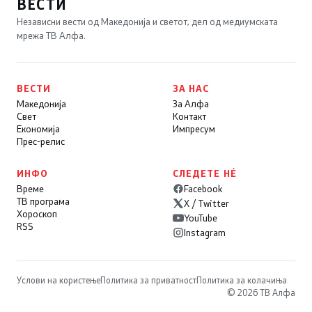
ВЕСТИ
Независни вести од Македонија и светот, дел од медиумската
мрежа ТВ Алфа.
ВЕСТИ
ЗА НАС
Македонија
За Алфа
Свет
Контакт
Економија
Импресум
Прес-релис
ИНФО
СЛЕДЕТЕ НÉ
Време
Facebook
ТВ програма
X / Twitter
Хороскоп
YouTube
RSS
Instagram
Услови на користење
Политика за приватност
Политика за колачиња
© 2026 ТВ Алфа