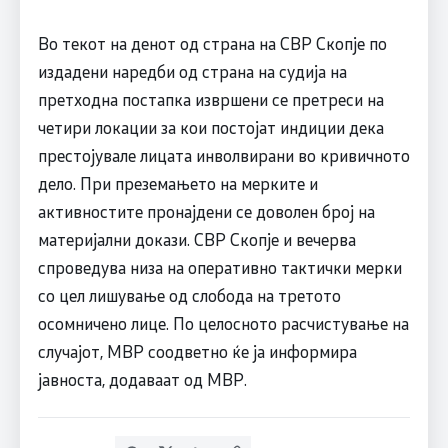
Во текот на денот од страна на СВР Скопје по
издадени наредби од страна на судија на
претходна постапка извршени се претреси на
четири локации за кои постојат индиции дека
престојувале лицата инволвирани во кривичното
дело. При преземањето на мерките и
активностите пронајдени се доволен број на
материјални докази. СВР Скопје и вечерва
спроведува низа на оперативно тактички мерки
со цел лишување од слобода на третото
осомничено лице. По целосното расчистување на
случајот, МВР соодветно ќе ја информира
јавноста, додаваат од МВР.