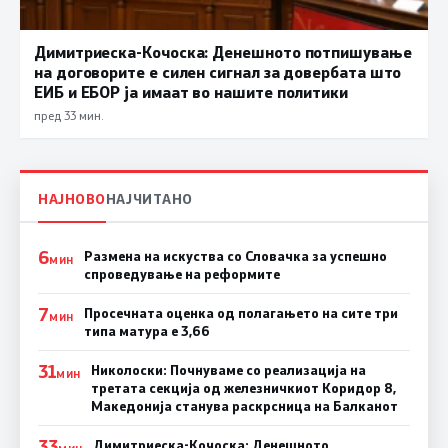
Димитриеска-Кочоска: Денешното потпишување
на договорите е силен сигнал за довербата што
ЕИБ и ЕБОР ја имаат во нашите политики
пред 33 мин.
НАЈНОВО
НАЈЧИТАНО
6
Размена на искуства со Словачка за успешно
МИН
спроведување на реформите
7
Просечната оценка од полагањето на сите три
МИН
типа матура е 3,66
31
Николоски: Почнуваме со реализација на
МИН
третата секција од железничкиот Коридор 8,
Македонија станува раскрсница на Балканот
33
Димитриеска-Кочоска: Денешното