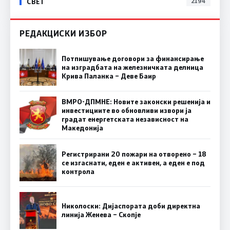
СВЕТ
2194
РЕДАКЦИСКИ ИЗБОР
Потпишување договори за финансирање
на изградбата на железничката делница
Крива Паланка – Деве Баир
ВМРО-ДПМНЕ: Новите законски решенија и
инвестициите во обновливи извори ја
градат енергетската независност на
Македонија
Регистрирани 20 пожари на отворено – 18
се изгаснати, еден е активен, а еден е под
контрола
Николоски: Дијаспората доби директна
линија Женева – Скопје