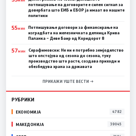
МИН
потпишување на договорите е силен сигнал за
довербата што ЕИБ и ЕБОР ја имаат во нашите
политики
55
Потпишување договори за финансирање на
МИН
изградбата на железничката делница Крива
Паланка – Деве Баир од Коридорот 8
57
Серафимовски: Не ни е потребно земјоделство
МИН
што опстојува од сезона до сезона, туку
производство што расте, создава приходи и
обезбедува храна за државата
ПРИКАЖИ УШТЕ ВЕСТИ →
РУБРИКИ
ЕКОНОМИЈА
4782
МАКЕДОНИЈА
39045