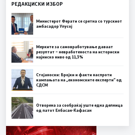
РЕДАКЦИСКИ ИЗБОР
Министерот Ферати се сретна со турскиот
амбасадор Улусој
Мерките за самовработување даваат
резултат – невработеноста на историски
најниско ниво од 11,3%
Стојаноски: Бројки и факти наспроти
кампањата на „економските експерти“ од
СДСM
Отворена за сообраќај уште една делница
од патот Елбасан-Ќафасан