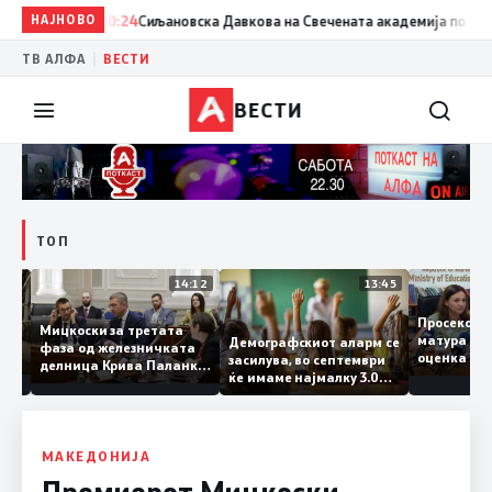
НАЈНОВО
20:24
Сиљановска Давкова на Свечената академија по повод „
|
ТВ АЛФА
ВЕСТИ
ВЕСТИ
ТОП
15:20
14:12
13:45
Просеко
Мицкоски за третата
матура 
Демографскиот аларм се
фаза од железничката
: Во
оценка 
засилува, во септември
делница Крива Паланка
 22
ќе имаме најмалку 3.000
– Деве Баир: Проектот
првачиња помалку
нема да заврши на
половина тунел во слепа
улица, сега имаме
целина
МАКЕДОНИЈА
Премиерот Мицкоски