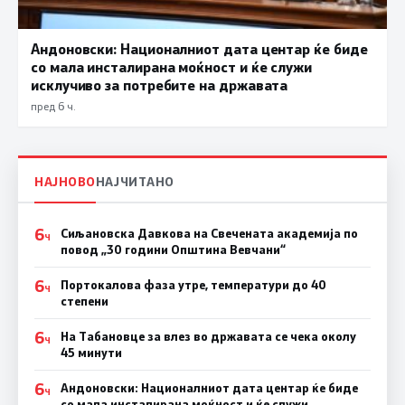
Андоновски: Националниот дата центар ќе биде
со мала инсталирана моќност и ќе служи
исклучиво за потребите на државата
пред 6 ч.
НАЈНОВО
НАЈЧИТАНО
6
Сиљановска Давкова на Свечената академија по
Ч
повод „30 години Општина Вевчани“
6
Портокалова фаза утре, температури до 40
Ч
степени
6
На Табановце за влез во државата се чека околу
Ч
45 минути
6
Андоновски: Националниот дата центар ќе биде
Ч
со мала инсталирана моќност и ќе служи