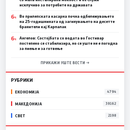
исклучиво за потребите на државата
6
Во прилепската касарна почна одбележувањето
Ч
на 25-годишнината од загинувањето на десетте
бранители кај Карпалак
6
Ангелов: Состојбата со водата во Гостивар
Ч
постепено се стабилизира, но се уште не е погодна
за пиење и за готвење
ПРИКАЖИ УШТЕ ВЕСТИ →
РУБРИКИ
ЕКОНОМИЈА
4794
МАКЕДОНИЈА
39162
СВЕТ
2198