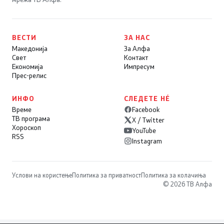
ВЕСТИ
ЗА НАС
Македонија
За Алфа
Свет
Контакт
Економија
Импресум
Прес-релис
ИНФО
СЛЕДЕТЕ НÉ
Време
Facebook
ТВ програма
X / Twitter
Хороскоп
YouTube
RSS
Instagram
Услови на користење
Политика за приватност
Политика за колачиња
© 2026 ТВ Алфа