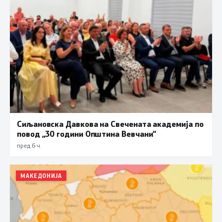
Сиљановска Давкова на Свечената академија по
повод „30 години Општина Вевчани“
пред 6 ч.
МАКЕДОНИЈА