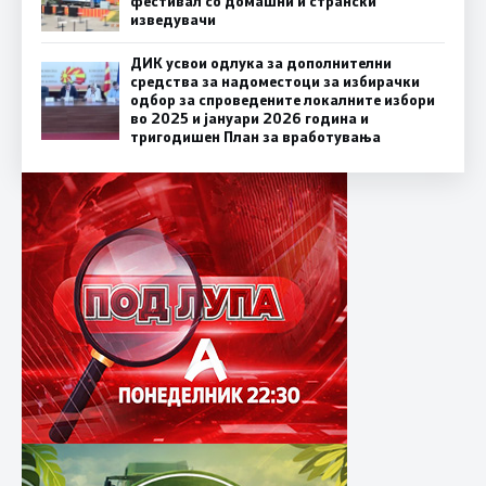
фестивал со домашни и странски
изведувачи
ДИК усвои одлука за дополнителни
средства за надоместоци за избирачки
одбор за спроведените локалните избори
во 2025 и јануари 2026 година и
тригодишен План за вработувања