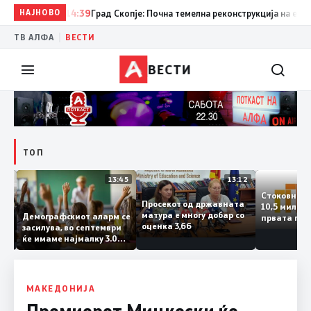
НАЈНОВО
14:39
Град Скопје: Почна темелна реконструкција на еден од
|
ТВ АЛФА
ВЕСТИ
ВЕСТИ
ТОП
14:12
13:45
13:12
Стоковн
Просекот од државната
10,5 мил
та
матура е многу добар со
Демографскиот аларм се
првата 
ата
оценка 3,66
засилува, во септември
годинат
ланка
ќе имаме најмалку 3.000
го зголе
тот
првачиња помалку
слепа
МАКЕДОНИЈА
Премиерот Мицкоски ќе