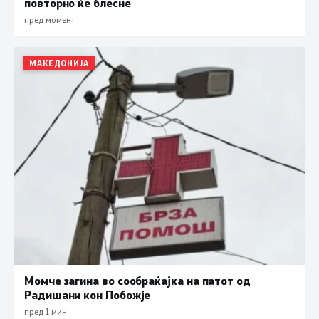
повторно ќе блесне
пред момент
МАКЕДОНИЈА
Момче загина во сообраќајка на патот од
Радишани кон Побожје
пред 1 мин.