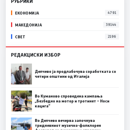
РУБРИКИ
ЕКОНОМИЈА
4791
МАКЕДОНИЈА
39144
СВЕТ
2196
РЕДАКЦИСКИ ИЗБОР
Делчево ја продлабочува соработката со
четири општини од Италија
Во Куманово спроведена кампања
„Безбедно на мотор и тротинет – Носи
кацига“
Во Делчево вечерва започнува
тридневниот музичко-фолклорен