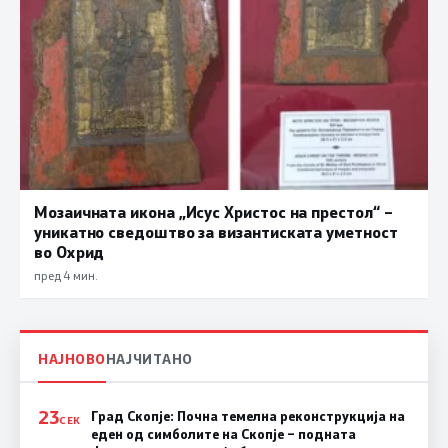
Мозаичната икона „Исус Христос на престол“ –
уникатно сведоштво за византиската уметност
во Охрид
пред 4 мин.
НАЈНОВО
НАЈЧИТАНО
23
Град Скопје: Почна темелна реконструкција на
СЕК
еден од симболите на Скопје – подната