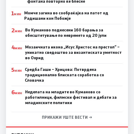
фонтана повторно ќе блесне
1
Момче загина во сообраќајка на патот од
МИН
Радишани кон Побожје
2
Во Куманово поднесени 160 барања за
МИН
обесштетување по невремето од 20 јули
4
Мозаичната икона „Исус Христос на престол“ –
МИН
уникатно сведоштво за византиската уметност
во Охрид
5
Средба Гаши – Хрицова: Потврдена
МИН
традиционално блиската соработка со
Словачка
6
Неделата на младите во Куманово со
МИН
работилници, филмски фестивал и дебати за
младинските политики
ПРИКАЖИ УШТЕ ВЕСТИ →