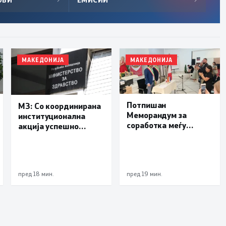
МАКЕДОНИЈА
МАКЕДОНИЈА
Потпишан
МЗ: Со координирана
Меморандум за
институционална
соработка меѓу
акција успешно
Делчево и општините
транспортиран
Новело, Монфорте
пациент со сериозна
д’Алба и Родино од
повреда од Турција
Република Италија
пред 18 мин.
пред 19 мин.