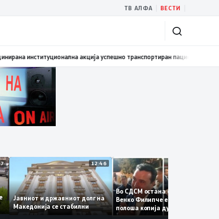
|
|
ТВ АЛФА
ВЕСТИ
мовиран првиот графички роман – стрип од авторот Бобан Пешов
17:40
12:47
12:46
12:38
Во СДСМ остана само талогот
е се
Јавниот и државниот долг на
Венко Филипче е само бледа и
Македонија се стабилни
полоша копија дури и од Зора
Заев