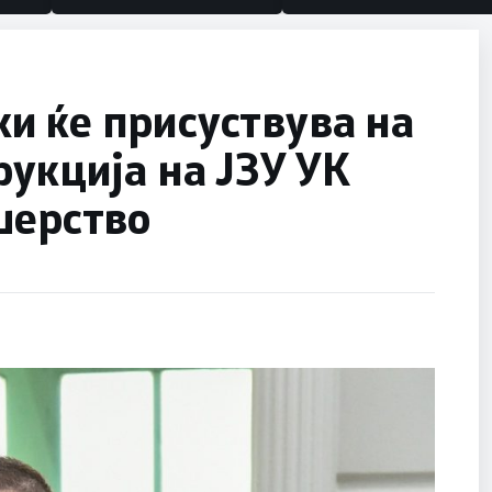
и ќе присуствува на
рукција на ЈЗУ УК
шерство