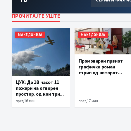
ПРОЧИТАЈТЕ УШТЕ
МАКЕДОНИЈА
МАКЕДОНИЈА
Промовиран првиот
графички роман –
стрип од авторот
Бобан Пешов
ЦУК: До 18 часот 11
пожари на отворен
простор, од кои три
се активни – изгаснат
пред 16 мин.
пред 17 мин.
пожарот кај село
Чифлик