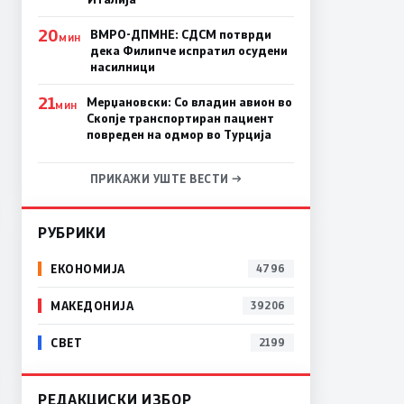
20
ВМРО-ДПМНЕ: СДСM потврди
МИН
дека Филипче испратил осудени
насилници
21
Мерџановски: Со владин авион во
МИН
Скопје транспортиран пациент
повреден на одмор во Турција
ПРИКАЖИ УШТЕ ВЕСТИ →
РУБРИКИ
ЕКОНОМИЈА
4796
МАКЕДОНИЈА
39206
СВЕТ
2199
РЕДАКЦИСКИ ИЗБОР