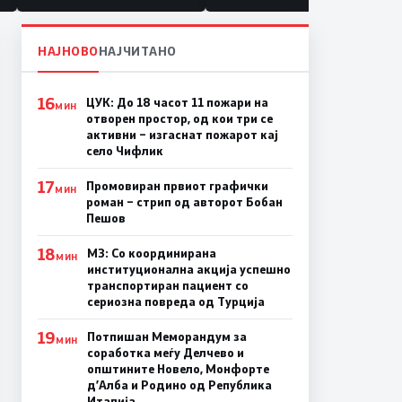
НАЈНОВО
НАЈЧИТАНО
16
ЦУК: До 18 часот 11 пожари на
МИН
отворен простор, од кои три се
активни – изгаснат пожарот кај
село Чифлик
17
Промовиран првиот графички
МИН
роман – стрип од авторот Бобан
Пешов
18
МЗ: Со координирана
МИН
институционална акција успешно
транспортиран пациент со
сериозна повреда од Турција
19
Потпишан Меморандум за
МИН
соработка меѓу Делчево и
општините Новело, Монфорте
д’Алба и Родино од Република
Италија