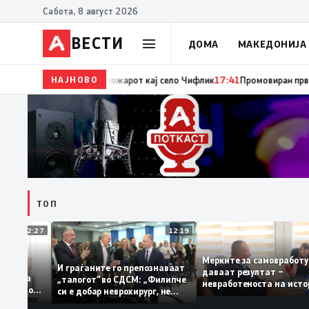
Сабота, 8 август 2026
ВЕСТИ
ДОМА
МАКЕДОНИЈА
НАЈНОВО
17:42
ЦУК: До 18 часот 11 пожари на отворен прос
ТОП
12:27
12:19
Мерките за самовра
ваат: За
И граѓаните го препознаваат
даваат резултат –
ција треба
„талогот“ во СДСМ: „Филипче
невработеноста на и
 домашното
си е добар неврохирург, не
најниско ниво од 11,
треба се занимава со