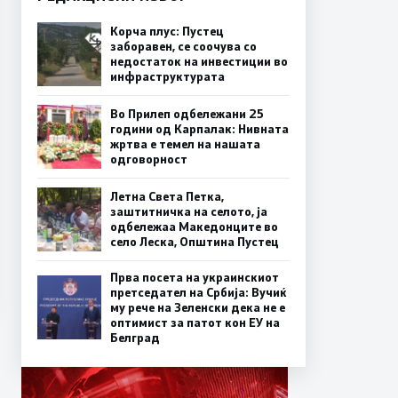
Корча плус: Пустец
заборавен, се соочува со
недостаток на инвестиции во
инфраструктурата
Во Прилеп одбележани 25
години од Карпалак: Нивната
жртва е темел на нашата
одговорност
Летна Света Петка,
заштитничка на селото, ја
одбележаа Македонците во
село Леска, Општина Пустец
Прва посета на украинскиот
претседател на Србија: Вучиќ
му рече на Зеленски дека не е
оптимист за патот кон ЕУ на
Белград