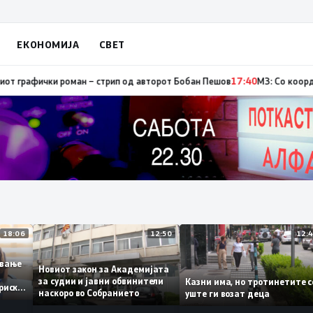
ЕКОНОМИЈА
СВЕТ
тор, од кои три се активни – изгаснат пожарот кај село Чифлик
17:41
Про
18:06
12:50
ботување
Новиот закон за Академијата
за судии и јавни обвинители
Казни има, но тротинетит
сториски
наскоро во Собранието
уште ги возат деца
3%