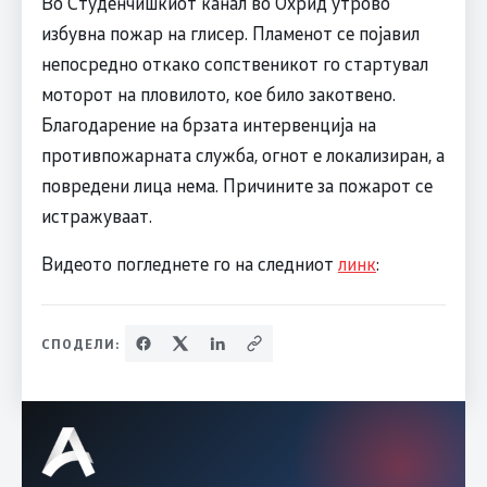
Во Студенчишкиот канал во Охрид утрово
избувна пожар на глисер. Пламенот се појавил
непосредно откако сопственикот го стартувал
моторот на пловилото, кое било закотвено.
Благодарение на брзата интервенција на
противпожарната служба, огнот е локализиран, а
повредени лица нема. Причините за пожарот се
истражуваат.
Видеото погледнете го на следниот
линк
:
СПОДЕЛИ: