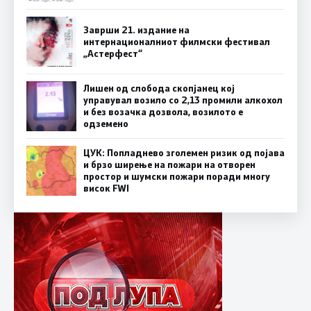
Заврши 21. издание на
интернационалниот филмски фестивал
„Астерфест“
Лишен од слобода скопјанец кој
управувал возило со 2,13 промили алкохол
и без возачка дозвола, возилото е
одземено
ЦУК: Попладнево зголемен ризик од појава
и брзо ширење на пожари на отворен
простор и шумски пожари поради многу
висок FWI