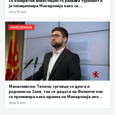
со конкретни инвестиции го развива туризмот и
ја позиционира Македонија како се
поатрактивна туристичка дестинација
пред 50 мин.
МАКЕДОНИЈА
Манасиевски: Тепачи, трговци со дрога и
роднини на Заев, тоа се децата на Филипче кои
ги промoвира како иднина на Македонија ако
дојде на власт
пред 51 мин.