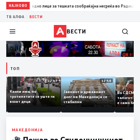
НАЈНОВО
11:15
ОЈО: Постапка против едно лице за тешката сообраќајн
|
ТВ АЛФА
ВЕСТИ
ВЕСТИ
ТОП
12:50
12:47
12:46
Казни има, но
Јавниот и државниот
Во СДСМ 
ии и
тротинетите се уште ги
долг на Македонија се
талогот:
возат деца
стабилни
е само б
ето
копија д
Заев
МАКЕДОНИЈА
Пожар во Студенчишкиот