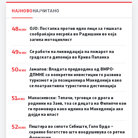
НАЈНОВО
НАЈЧИТАНО
48
ОЈО: Постапка против едно лице за тешката
МИН
сообраќајна несреќа во Радишани во која
загина мотоциклист
49
Се работи на ликвидација на пожарот на
МИН
градската депонија во Крива Паланка
50
Јамалов: Владата предводена од ВМРО-
МИН
ДПМНЕ со конкретни инвестиции го развива
туризмот и ја позиционира Македонија како
се поатрактивна туристичка дестинација
51
Манасиевски: Тепачи, трговци со дрога и
МИН
роднини на Заев, тоа се децата на Филипче кои
ги промoвира како иднина на Македонија ако
дојде на власт
52
Пештера во селото Себиште, Голо Брдо –
МИН
скриено богатство што воодушевува со ретки
формации