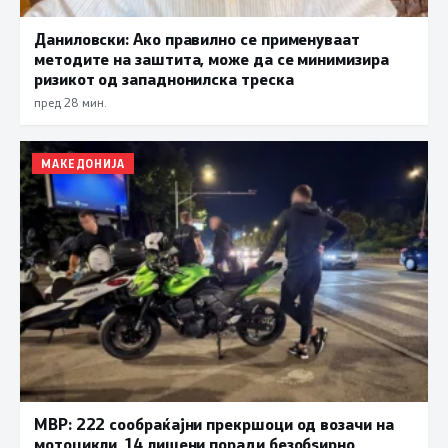
Даниловски: Ако правилно се применуваат
методите на заштита, може да се минимизира
ризикот од западнонилска треска
пред 28 мин.
МАКЕДОНИЈА
МВР: 222 сообраќајни прекршоци од возачи на
мотоцикли, 14 лишени поради безобѕирно