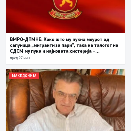
ВМРО-ДПМНЕ: Како што му пукна меурот од
сапуница „мигранти за пари“, така на талогот на
СДСМ му пука и најновата хистерија –
прифаќање на француски предлог
пред 27 мин.
МАКЕДОНИЈА