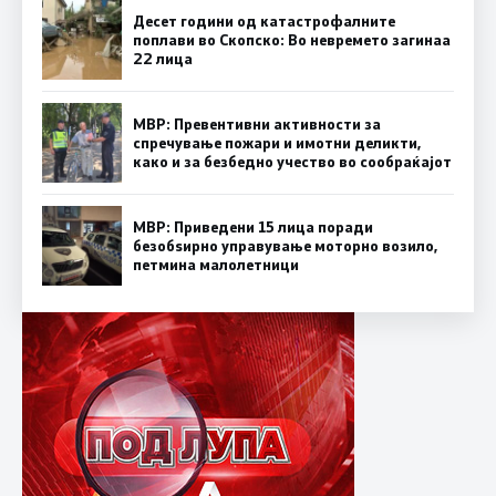
Десет години од катастрофалните
поплави во Скопско: Во невремето загинаа
22 лица
МВР: Превентивни активности за
спречување пожари и имотни деликти,
како и за безбедно учество во сообраќајот
МВР: Приведени 15 лица поради
безобѕирно управување моторно возило,
петмина малолетници