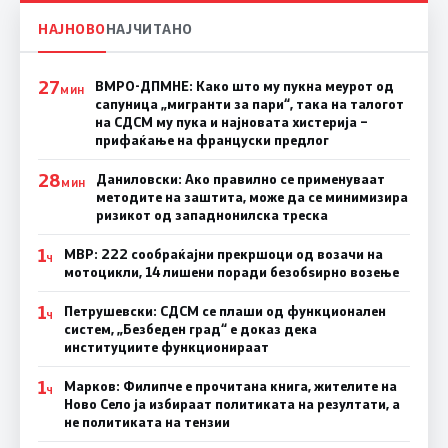
НАЈНОВО
НАЈЧИТАНО
27
ВМРО-ДПМНЕ: Како што му пукна меурот од
МИН
сапуница „мигранти за пари“, така на талогот
на СДСМ му пука и најновата хистерија –
прифаќање на француски предлог
28
Даниловски: Ако правилно се применуваат
МИН
методите на заштита, може да се минимизира
ризикот од западнонилска треска
1
МВР: 222 сообраќајни прекршоци од возачи на
Ч
мотоцикли, 14 лишени поради безобѕирно возење
1
Петрушевски: СДСМ се плаши од функционален
Ч
систем, „Безбеден град“ е доказ дека
институциите функционираат
1
Марков: Филипче е прочитана книга, жителите на
Ч
Ново Село ја избираат политиката на резултати, а
не политиката на тензии