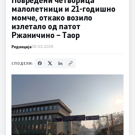
малолетници и 21-годишно
момче, откако возило
излетало од патот
Ржаничино – Таор
Редакција
09.03.2026
СПОДЕЛИ: