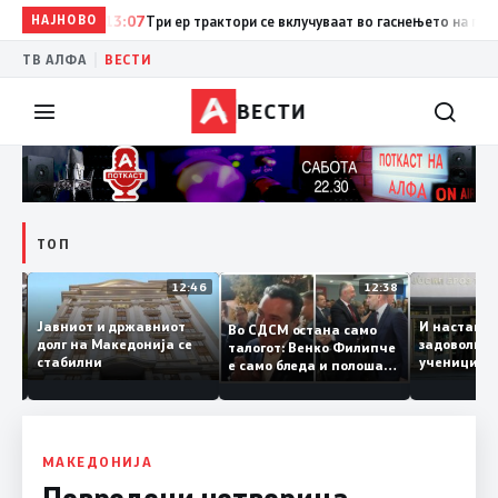
НАЈНОВО
13:07
Три ер трактори се вклучуваат во гаснењето на пожаро
|
ТВ АЛФА
ВЕСТИ
ВЕСТИ
ТОП
12:47
12:46
12:38
Јавниот и државниот
И наста
Во СДСМ остана само
е ги
долг на Македонија се
задоволн
талогот: Венко Филипче
стабилни
ученици
е само бледа и полоша
од држа
копија дури и од Зоран
Заев
МАКЕДОНИЈА
Повредени четворица