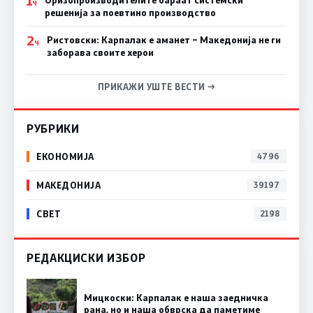
1
Ч
решенија за поевтино производство
2
Ристовски: Карпалак е аманет – Македонија не ги
Ч
заборава своите херои
ПРИКАЖИ УШТЕ ВЕСТИ →
РУБРИКИ
ЕКОНОМИЈА
4796
МАКЕДОНИЈА
39197
СВЕТ
2198
РЕДАКЦИСКИ ИЗБОР
Мицкоски: Карпалак е наша заедничка
рана, но и наша обврска да паметиме