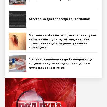
Ангелов за двете заседи кај Карпалак
Марковски: Ако ни се појават нови случаи
на заразени од Западен-нил, ќе треба
помасовна акција за уништување на
комарците
Гостивар се поблиску до безбедна вода,
надежите се дека следната недела ќе
може да се пие и готви