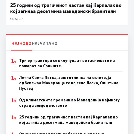
25 години од трагичниот настан кај Карпалак во
кој загинаа десетмина македонски бранители
пред 1 ч.
НАЈНОВО
НАЈЧИТАНО
1
Три ер трактори се вклучуваат во гаснењето на
Ч
пожарот во Сопиште
1
Летна Света Петка, заштитничка на селото, ја
Ч
одбележаа Македонците во село Леска, Општина
Пустец
1
Од климатските промени во Македонија најмногу
Ч
страда земјоделството
1
25 години од трагичниот настан кај Карпалак во
Ч
кој загинаа десетмина македонски бранители
Оризопроизводителите бараат системски