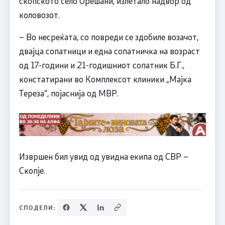
скопското село Орешани, излетало надвор од
коловозот.
– Во несреќата, со повреди се здобиле возачот,
двајца сопатници и една сопатничка на возраст
од 17-години и 21-годишниот сопатник Б.Г.,
констатирани во Комплексот клиники „Мајка
Тереза“, појаснија од МВР.
Извршен бил увид од увидна екипа од СВР –
Скопје.
СПОДЕЛИ: