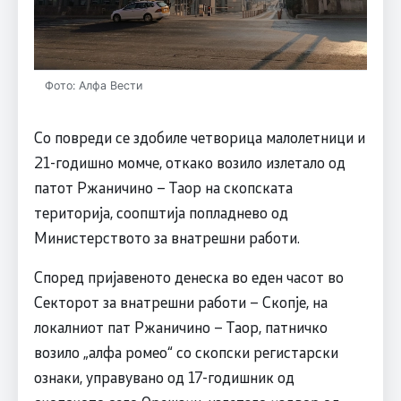
Фото: Алфа Вести
Со повреди се здобиле четворица малолетници и
21-годишно момче, откако возило излетало од
патот Ржаничино – Таор на скопската
територија, соопштија попладнево од
Министерството за внатрешни работи.
Според пријавеното денеска во еден часот во
Секторот за внатрешни работи – Скопје, на
локалниот пат Ржаничино – Таор, патничко
возило „алфа ромео“ со скопски регистарски
ознаки, управувано од 17-годишник од