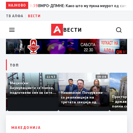
НАЈНОВО
19:39
ВМРО-ДПМНЕ: Како што му пукна меурот од сапуница „миг
|
ТВ АЛФА
ВЕСТИ
ВЕСТИ
ТОП
12:03
11:43
09:08
Мицкоски:
Акумулациите се полни,
рант
Николоски: Почнуваме
подготвени сме за сите
Простор
а за
со реализација на
ризици, не размислување
– држав
ја
третата секција од
за поскапување на
полни с
железничкиот Коридор
струјата
8, Македонија станува
раскрсница на Балканот
МАКЕДОНИЈА