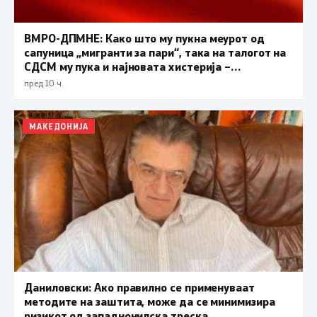
ВМРО-ДПМНЕ: Како што му пукна меурот од
сапуница „мигранти за пари“, така на талогот на
СДСМ му пука и најновата хистерија –
прифаќање на француски предлог
пред 10 ч.
МАКЕДОНИЈА
Даниловски: Ако правилно се применуваат
методите на заштита, може да се минимизира
ризикот од западнонилска треска