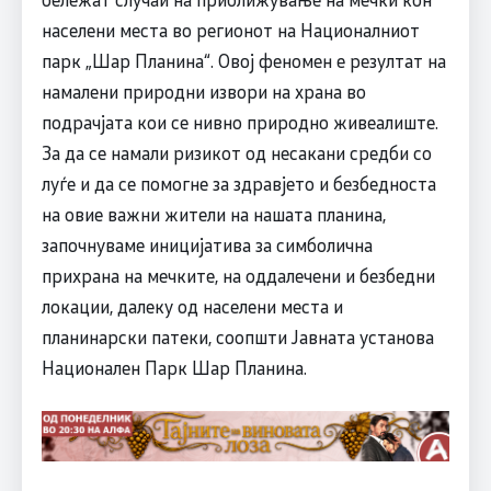
населени места во регионот на Националниот
парк „Шар Планина“. Овој феномен е резултат на
намалени природни извори на храна во
подрачјата кои се нивно природно живеалиште.
За да се намали ризикот од несакани средби со
луѓе и да се помогне за здравјето и безбедноста
на овие важни жители на нашата планина,
започнуваме иницијатива за симболична
прихрана на мечките, на оддалечени и безбедни
локации, далеку од населени места и
планинарски патеки, соопшти Јавната установа
Национален Парк Шар Планина.