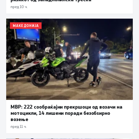
пред 10 ч.
МАКЕДОНИЈА
МВР: 222 сообраќајни прекршоци од возачи на
мотоцикли, 14 лишени поради безобѕирно
возење
пред 11 ч.