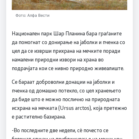
Фото: Алфа Вести
Национален парк Шар Планина бара граѓаните
да помогнат со донирање на јаболки и пченка со
цел да се изврши прихрана на мечките поради
намалени природни извори на храна во
подрачјата кои се нивно природно живеалиште.
Се бараат доброволни донации на јаболки и
пченка од домашно потекло, со цел хранењето
да биде што е можно послично на природната
исхрана на мечката (Ursus arctos), која претежно
е растително базирана.
-Во последните две недели, сè почесто се
бележат случаи на приближување на мечки кон