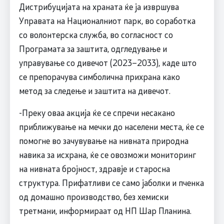
Дистрибуцијата на храната ќе ја извршува
Управата на Националниот парк, во соработка
со волонтерска служба, во согласност со
Програмата за заштита, одгледување и
управување со дивечот (2023–2033), каде што
се препорачува симболична прихрана како
метод за следење и заштита на дивечот.
-Преку оваа акција ќе се спречи несакано
приближување на мечки до населени места, ќе се
помогне во зачувување на нивната природна
навика за исхрана, ќе се овозможи мониторинг
на нивната бројност, здравје и старосна
структура. Прифатливи се само јаболки и пченка
од домашно производство, без хемиски
третмани, информираат од НП Шар Планина.