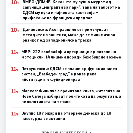
10
ВМРО-ДПМНЕ: Како што му пукна меурот од
Ч
сапуница „мигранти за пари“, така на талогот на
СДСМ му пука и најновата хистерија –
прифаќање на француски предлог
10
Даниловски: Ако правилно се применуваат
Ч
методите на заштита, може да се минимизира
ризикот од западнонилска треска
11
МВР: 222 сообраќајни прекршоци од возачи на
Ч
мотоцикли, 14 лишени поради безобѕирно возење
11
Петрушевски: СДСМ се плаши од функционален
Ч
систем, „Безбеден град“ е доказ дека
институциите функционираат
11
Марков: Филипче е прочитана книга, жителите на
Ч
Ново Село ја избираат политиката на резултати, а
не политиката на тензии
11
Вкупно 18 пожари на отворено денеска до 18
Ч
часот, два се активни
ПРИКАЖИ УШТЕ ВЕСТИ →