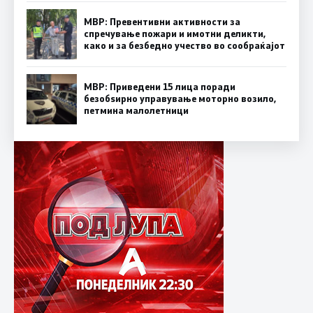
МВР: Превентивни активности за
спречување пожари и имотни деликти,
како и за безбедно учество во сообраќајот
МВР: Приведени 15 лица поради
безобѕирно управување моторно возило,
петмина малолетници