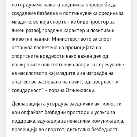
потврдуваме нашата заедничка определба да
создадеме безбедна и поттикнувачка средина за
младите, во која спортот ќе биде простор за
личен развој, градење карактер и позитивни
животни навики. Министерството за спорт
останува посветено на промоцијата на
спортските вредности како важен дел од
пошироките општествени напори за спречување
на насилството кај младите и за изградба на
општество засновано на почит, одговорност и
солидарност“ – порача Огњеновски.
Декларацијата утврдува заеднички активности
кои опфаќаат безбедни простори и услуги за
поддршка, едукација за ненасилна комуникација,
превенција во спортот, дигитална безбедност,