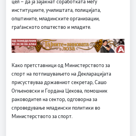
цел – да ја зајакнат соработката меѓу
институциите, училиштата, полицијата,
општините, младинските организации,
граѓанското општество и младите.
Како претставници од Министерството за
спорт на потпишувањето на Декларацијата
присуствуваа државниот секретар, Сашо
Огњеновски и Гордана Цекова, помошник
раководител на сектор, одговорна за
спроведување младински политики во
Министерството за спорт.