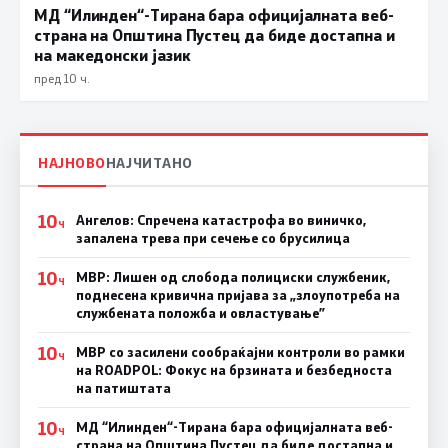
МД “Илинден“-Тирана бара официјалната веб-
страна на Општина Пустец да биде достапна и
на македонски јазик
пред 10 ч.
НАЈНОВО
НАЈЧИТАНО
10
Ангелов: Спречена катастрофа во виничко,
Ч
запалена трева при сечење со брусилица
10
МВР: Лишен од слобода полициски службеник,
Ч
поднесена кривична пријава за „злоупотреба на
службената положба и овластување”
10
МВР со засилени сообраќајни контроли во рамки
Ч
на ROADPOL: Фокус на брзината и безбедноста
на патиштата
10
МД “Илинден“-Тирана бара официјалната веб-
Ч
страна на Општина Пустец да биде достапна и