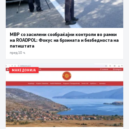
МВР со засилени сообраќајни контроли во рамки
на ROADPOL: Фокус на брзината и безбедноста на
патиштата
пред 10 ч.
МАКЕДОНИЈА