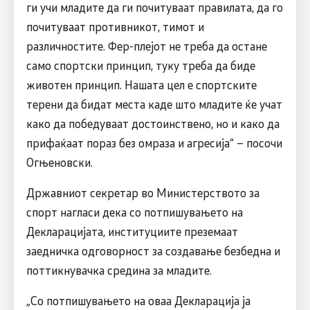
ги учи младите да ги почитуваат правилата, да го
почитуваат противникот, тимот и
различностите. Фер-плејот не треба да остане
само спортски принцип, туку треба да биде
животен принцип. Нашата цел е спортските
терени да бидат места каде што младите ќе учат
како да победуваат достоинствено, но и како да
прифаќаат пораз без омраза и агресија“ – посочи
Огњеновски.
Државниот секретар во Министерството за
спорт нагласи дека со потпишувањето на
Декларацијата, институциите преземаат
заедничка одговорност за создавање безбедна и
поттикнувачка средина за младите.
„Со потпишувањето на оваа Декларација ја