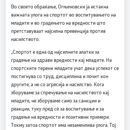
Во своето обраќање, Огњеновски ја истакна
важната улога на спортот во воспитувањето на
младите и во градењето на вредности што
претставуваат најсилна превенција против
насилството.
„Спортот е една од најсилните алатки за
градење на здрави вредности кај младите. На
спортските терени младите учат дека успехот се
постигнува со труд, дисциплина и почит кон
другите, а не со агресија и насилство. Кога
зборуваме за спречување на насилството кај
младите, не зборуваме само за санкции и
реакции, туку пред сè за воспитување и за
градење на вредности и позитивни примери.
Токму затоа спортот има незаменлива улога. Тој