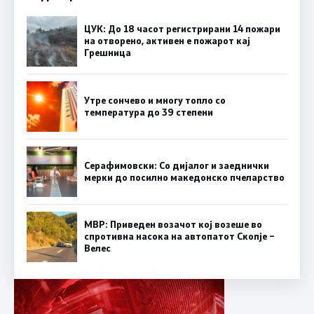
ЦУК: До 18 часот регистрирани 14 пожари
на отворено, активен е пожарот кај
Грешница
Утре сончево и многу топло со
температура до 39 степени
Серафимовски: Со дијалог и заеднички
мерки до посилно македонско пчеларство
МВР: Приведен возачот кој возеше во
спротивна насока на автопатот Скопје –
Велес